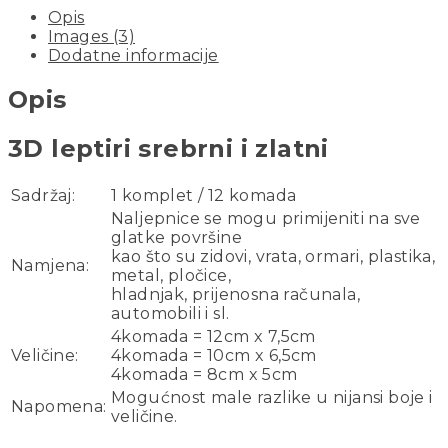
Opis
Images (3)
Dodatne informacije
Opis
3D leptiri srebrni i zlatni
Sadržaj:
1 komplet / 12 komada
Naljepnice se mogu primijeniti na sve
glatke površine
kao što su zidovi, vrata, ormari, plastika,
Namjena:
metal, pločice,
hladnjak, prijenosna računala,
automobili i sl.
4komada = 12cm x 7,5cm
Veličine:
4komada = 10cm x 6,5cm
4komada = 8cm x 5cm
Mogućnost male razlike u nijansi boje i
Napomena:
veličine.