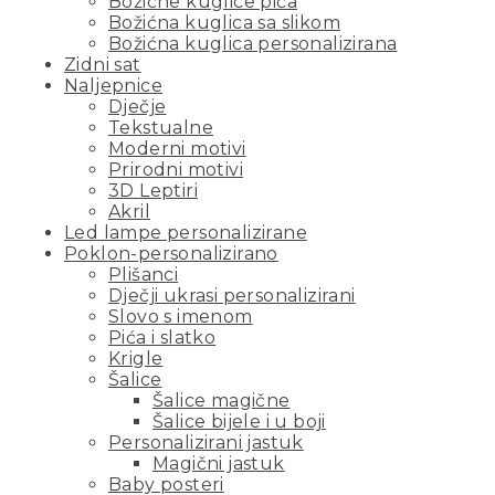
Božićne kuglice pića
Božićna kuglica sa slikom
Božićna kuglica personalizirana
Zidni sat
Naljepnice
Dječje
Tekstualne
Moderni motivi
Prirodni motivi
3D Leptiri
Akril
Led lampe personalizirane
Poklon-personalizirano
Plišanci
Dječji ukrasi personalizirani
Slovo s imenom
Pića i slatko
Krigle
Šalice
Šalice magične
Šalice bijele i u boji
Personalizirani jastuk
Magični jastuk
Baby posteri