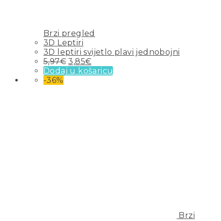
Brzi pregled
3D Leptiri
3D leptiri svijetlo plavi jednobojni
5,97
€
3,85
€
Dodaj u košaricu
-36%
Brzi