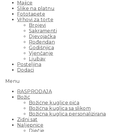
Majice
Slike na platnu
Fototapete
Vrhovi za torte
Brojevi
Sakramenti
Djevojačka
Rođendan
Godišnjica
Vjenčanje
Ljubav
Posteljina
Dodaci
Menu
RASPRODAJA
Božić
Božićne kuglice pića
Božićna kuglica sa slikom
Božićna kuglica personalizirana
Zidni sat
Naljepnice
Dječje