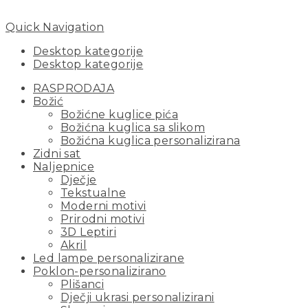
Quick Navigation
Desktop kategorije
Desktop kategorije
RASPRODAJA
Božić
Božićne kuglice pića
Božićna kuglica sa slikom
Božićna kuglica personalizirana
Zidni sat
Naljepnice
Dječje
Tekstualne
Moderni motivi
Prirodni motivi
3D Leptiri
Akril
Led lampe personalizirane
Poklon-personalizirano
Plišanci
Dječji ukrasi personalizirani