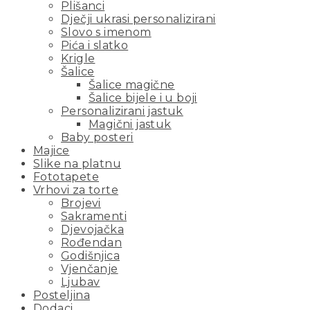
Plišanci
Dječji ukrasi personalizirani
Slovo s imenom
Pića i slatko
Krigle
Šalice
Šalice magične
Šalice bijele i u boji
Personalizirani jastuk
Magični jastuk
Baby posteri
Majice
Slike na platnu
Fototapete
Vrhovi za torte
Brojevi
Sakramenti
Djevojačka
Rođendan
Godišnjica
Vjenčanje
Ljubav
Posteljina
Dodaci