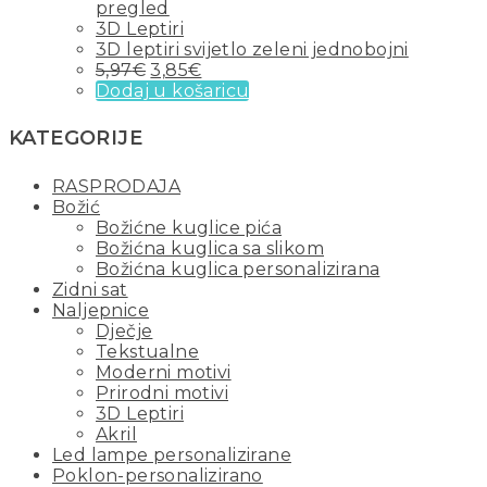
pregled
3D Leptiri
3D leptiri svijetlo zeleni jednobojni
5,97
€
3,85
€
Dodaj u košaricu
KATEGORIJE
RASPRODAJA
Božić
Božićne kuglice pića
Božićna kuglica sa slikom
Božićna kuglica personalizirana
Zidni sat
Naljepnice
Dječje
Tekstualne
Moderni motivi
Prirodni motivi
3D Leptiri
Akril
Led lampe personalizirane
Poklon-personalizirano