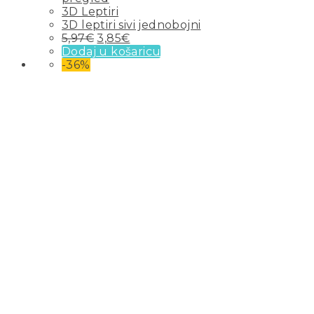
3D Leptiri
3D leptiri sivi jednobojni
5,97
€
3,85
€
Dodaj u košaricu
-36%