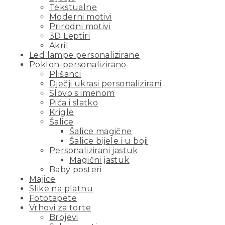
Tekstualne
Moderni motivi
Prirodni motivi
3D Leptiri
Akril
Led lampe personalizirane
Poklon-personalizirano
Plišanci
Dječji ukrasi personalizirani
Slovo s imenom
Pića i slatko
Krigle
Šalice
Šalice magične
Šalice bijele i u boji
Personalizirani jastuk
Magični jastuk
Baby posteri
Majice
Slike na platnu
Fototapete
Vrhovi za torte
Brojevi