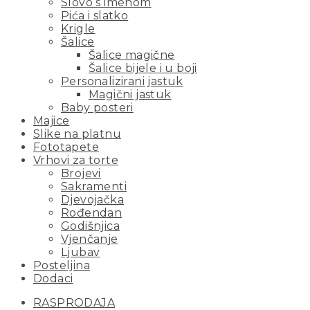
Slovo s imenom
Pića i slatko
Krigle
Šalice
Šalice magične
Šalice bijele i u boji
Personalizirani jastuk
Magični jastuk
Baby posteri
Majice
Slike na platnu
Fototapete
Vrhovi za torte
Brojevi
Sakramenti
Djevojačka
Rođendan
Godišnjica
Vjenčanje
Ljubav
Posteljina
Dodaci
RASPRODAJA