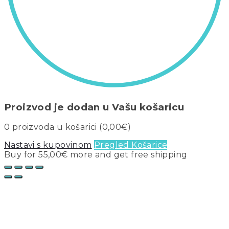
Proizvod je dodan u Vašu košaricu
0
proizvoda u košarici (
0,00
€
)
Nastavi s kupovinom
Pregled Košarice
Buy for
55,00
€
more and get free shipping