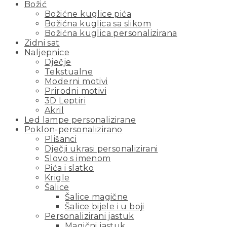
Božić
Božićne kuglice pića
Božićna kuglica sa slikom
Božićna kuglica personalizirana
Zidni sat
Naljepnice
Dječje
Tekstualne
Moderni motivi
Prirodni motivi
3D Leptiri
Akril
Led lampe personalizirane
Poklon-personalizirano
Plišanci
Dječji ukrasi personalizirani
Slovo s imenom
Pića i slatko
Krigle
Šalice
Šalice magične
Šalice bijele i u boji
Personalizirani jastuk
Magični jastuk