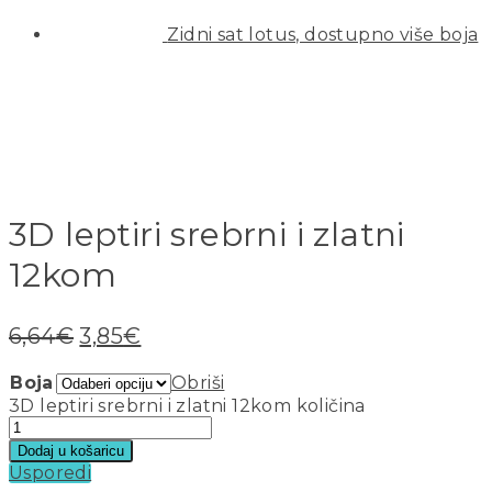
Zidni sat lotus, dostupno više boja
3D leptiri srebrni i zlatni
12kom
6,64
€
3,85
€
Boja
Obriši
3D leptiri srebrni i zlatni 12kom količina
Dodaj u košaricu
Usporedi