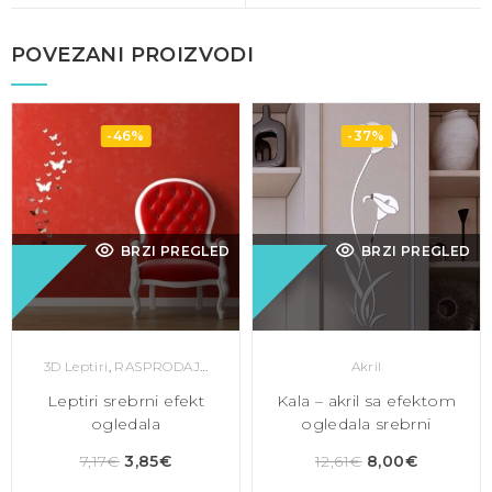
POVEZANI PROIZVODI
-46%
-37%
BRZI PREGLED
BRZI PREGLED
3D Leptiri
,
RASPRODAJA
Akril
Leptiri srebrni efekt
Kala – akril sa efektom
ogledala
ogledala srebrni
7,17
€
3,85
€
12,61
€
8,00
€