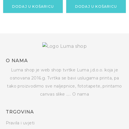
DODAJ U KOŠARICU
DODAJ U KOŠARICU
O NAMA
Luma shop je web shop tvrtke Luma j.d.o.o. koja je
osnovana 2016.g. Tvrtka se bavi uslugama printa, pa
tako proizvodimo sve naljepnice, fototapete, printamo
canvas slike …..
O nama
TRGOVINA
Pravila i uvjeti