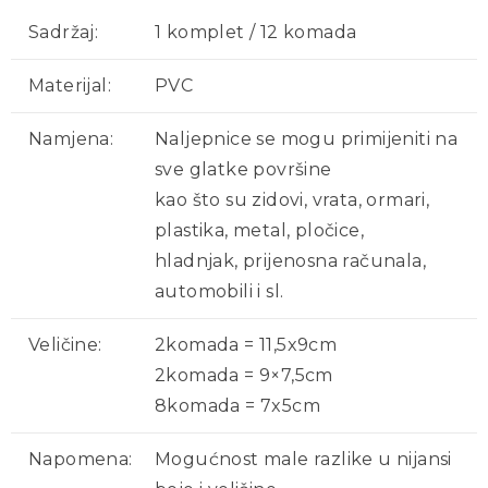
Sadržaj:
1 komplet / 12 komada
Materijal:
PVC
Namjena:
Naljepnice se mogu primijeniti na
sve glatke površine
kao što su zidovi, vrata, ormari,
plastika, metal, pločice,
hladnjak, prijenosna računala,
automobili i sl.
Veličine:
2komada = 11,5x9cm
2komada = 9×7,5cm
8komada = 7x5cm
Napomena:
Mogućnost male razlike u nijansi