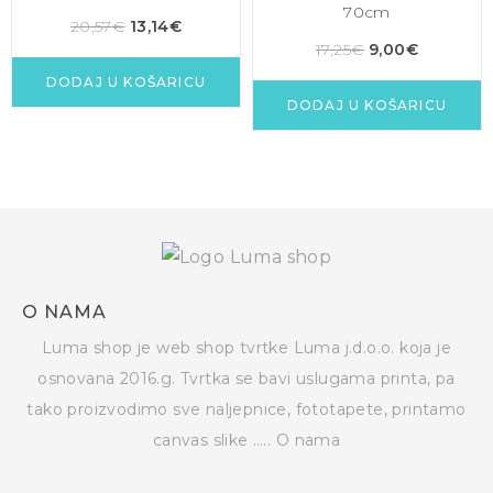
70cm
20,57
€
13,14
€
17,25
€
9,00
€
DODAJ U KOŠARICU
DODAJ U KOŠARICU
O NAMA
Luma shop je web shop tvrtke Luma j.d.o.o. koja je
osnovana 2016.g. Tvrtka se bavi uslugama printa, pa
tako proizvodimo sve naljepnice, fototapete, printamo
canvas slike …..
O nama