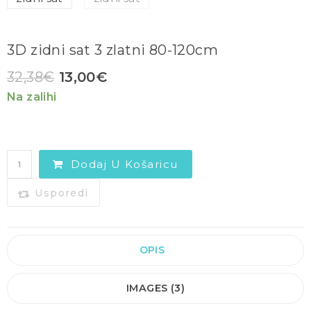
3D zidni sat 3 zlatni 80-120cm
32,38
€
13,00
€
Na zalihi
Dodaj U Košaricu
Usporedi
OPIS
IMAGES (3)