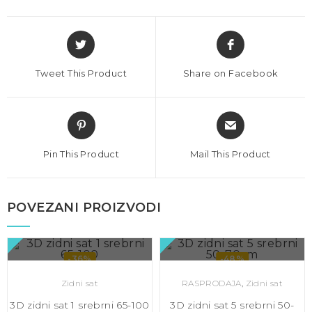
Tweet This Product
Share on Facebook
Pin This Product
Mail This Product
POVEZANI PROIZVODI
BRZI PREGLED
BRZI PREGLED
-36%
-48%
Zidni sat
RASPRODAJA
,
Zidni sat
3D zidni sat 1 srebrni 65-100
3D zidni sat 5 srebrni 50-