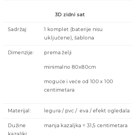
3D zidni sat
Sadržaj:
1 komplet (baterije nisu
uključene), šablona
Dimenzije:
prema želji
minimalno 80x80cm
moguće i veće od 100 x 100
centimetara
Materijal:
legura / pvc / eva / efekt ogledala
Dužine
manja kazaljka = 31,5 centimetara
kazaljki: