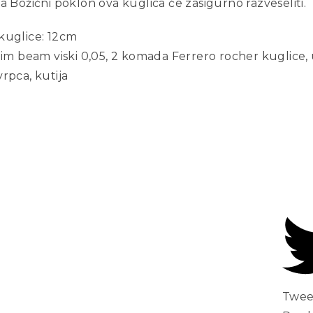
a Božićni poklon ova kuglica će zasigurno razveseliti.
kuglice: 12cm
Jim beam viski 0,05, 2 komada Ferrero rocher kuglice, 
rpca, kutija
Twee