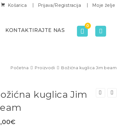
Košarica
Prijava/Registracija
Moje želje
0
KONTAKTIRAJTE NAS
Početna
Proizvodi
Božićna kuglica Jim beam
ožićna kuglica Jim
beam
3,00
€