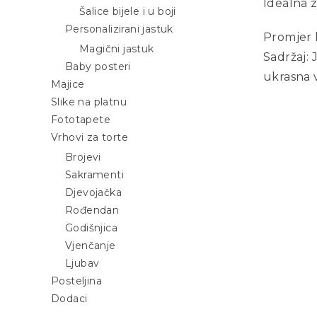
Idealna z
Šalice bijele i u boji
Personalizirani jastuk
Promjer 
Magični jastuk
Sadržaj: 
Baby posteri
ukrasna v
Majice
Slike na platnu
Fototapete
Vrhovi za torte
Brojevi
Sakramenti
Djevojačka
Rođendan
Godišnjica
Vjenčanje
Ljubav
Posteljina
Dodaci