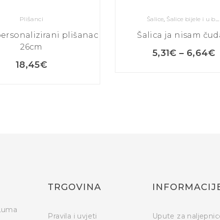
Plišanci
Šalice
,
Šalice bijele i u boji
ersonalizirani plišanac
Šalica ja nisam ču
26cm
5,31
€
–
6,64
€
18,45
€
TRGOVINA
INFORMACIJ
 Luma
Pravila i uvjeti
Upute za naljepnic