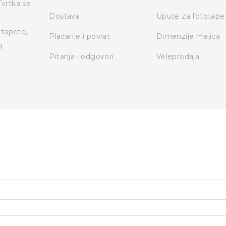
Tvrtka se
Dostava
Upute za fototape
otapete,
Plaćanje i povrat
Dimenzije majica
a
Pitanja i odgovori
Veleprodaja