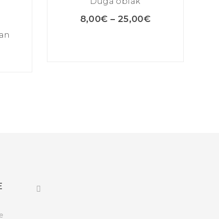
Duga oblak
8,00
€
–
25,00
€
dan
E
e