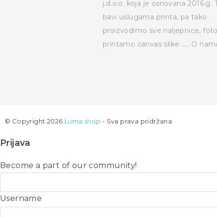
j.d.o.o. koja je osnovana 2016.g. 
bavi uslugama printa, pa tako
proizvodimo sve naljepnice, fot
printamo canvas slike …..
O nam
© Copyright 2026
Luma shop
- Sva prava pridržana
Prijava
Become a part of our community!
Username