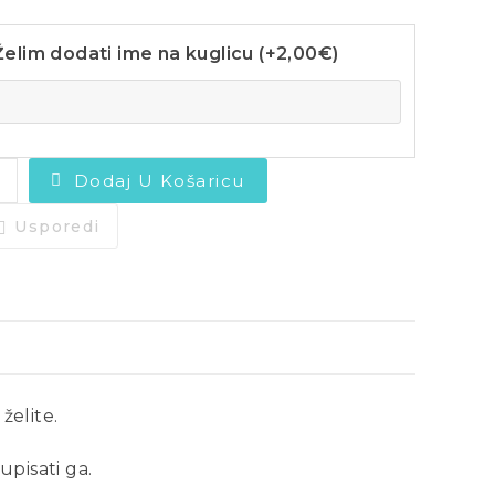
Želim dodati ime na kuglicu (+
2,00
€
)
Dodaj U Košaricu
Usporedi
želite.
upisati ga.