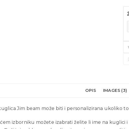
OPIS
IMAGES (3)
uglica Jim beam može biti i personalizirana ukoliko to 
em izborniku možete izabrati želite li ime na kuglici i 