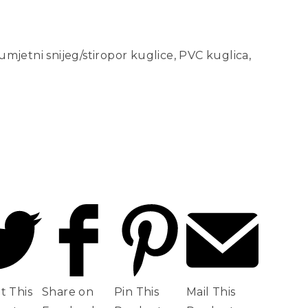
umjetni snijeg/stiropor kuglice, PVC kuglica,
t This
Share on
Pin This
Mail This