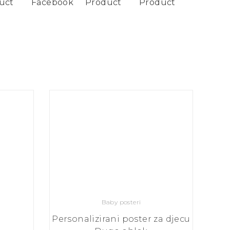
uct
Facebook
Product
Product
Baby posteri
Personalizirani poster za djecu