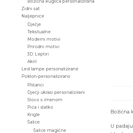
Božićna kuglica personalizirana
Zidni sat
Naljepnice
Dječje
Tekstualne
Moderni motivi
Prirodni motivi
3D Leptiri
Akril
Led lampe personalizirane
Poklon-personalizirano
Plišanci
Dječji ukrasi personalizirani
Slovo s imenom
Pića i slatko
Božićna k
Krigle
Šalice
U padajuć
Šalice magične