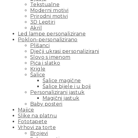
Tekstualne
Moderni motivi
Prirodni motivi
3D Leptiri
Akril
Led lampe personalizirane
Poklon-personalizirano
Plišanci
Dječji ukrasi personalizirani
Slovo s imenom
Pića i slatko
Krigle
Šalice
Šalice magične
Šalice bijele i u boji
Personalizirani jastuk
Magični jastuk
Baby posteri
Majice
Slike na platnu
Fototapete
Vrhovi za torte
Brojevi