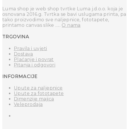
Luma shop je web shop tvrtke Luma j.d.o.o. koja je
osnovana 2016.g. Tvrtka se bavi uslugama printa, pa
tako proizvodimo sve naljepnice, fototapete,
printamo canvas slike …..
O nama
TRGOVINA
Pravila i uvjeti
Dostava
Plaćanje i povrat
Pitanja i odgovori
INFORMACIJE
Upute za naljepnice
Upute za fototapete
Dimenzije majica
Veleprodaja