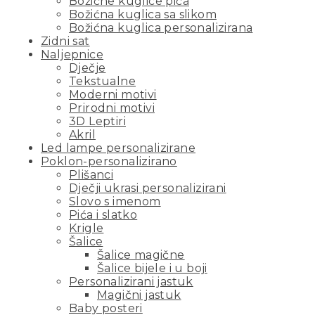
Božićne kuglice pića
Božićna kuglica sa slikom
Božićna kuglica personalizirana
Zidni sat
Naljepnice
Dječje
Tekstualne
Moderni motivi
Prirodni motivi
3D Leptiri
Akril
Led lampe personalizirane
Poklon-personalizirano
Plišanci
Dječji ukrasi personalizirani
Slovo s imenom
Pića i slatko
Krigle
Šalice
Šalice magične
Šalice bijele i u boji
Personalizirani jastuk
Magični jastuk
Baby posteri