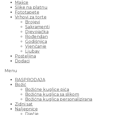
Majice
Slike na platnu
Fototapete
Vrhovi za torte
Brojevi
Sakramenti
Djevojačka
Rođendan
Godišnjica
Vjenčanje
Ljubav
Posteljina
Dodaci
Menu
RASPRODAJA
Božić
Božićne kuglice pića
Božićna kuglica sa slikom
Božićna kuglica personalizirana
Zidni sat
Naljepnice
Dječje