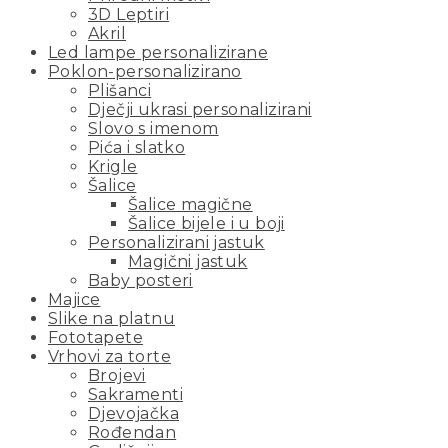
3D Leptiri
Akril
Led lampe personalizirane
Poklon-personalizirano
Plišanci
Dječji ukrasi personalizirani
Slovo s imenom
Pića i slatko
Krigle
Šalice
Šalice magične
Šalice bijele i u boji
Personalizirani jastuk
Magični jastuk
Baby posteri
Majice
Slike na platnu
Fototapete
Vrhovi za torte
Brojevi
Sakramenti
Djevojačka
Rođendan