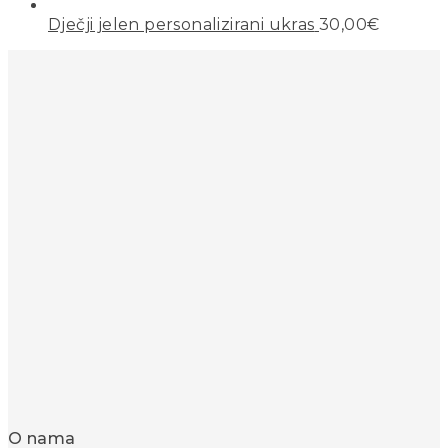
Dječji jelen personalizirani ukras
30,00
€
O nama