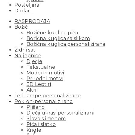
Posteljina
Dodaci
RASPRODAJA
Božić
Božićne kuglice pića
Božićna kuglica sa slikom
Božićna kuglica personalizirana
Zidni sat
Naljepnice
Dječje
Tekstualne
Moderni motivi
Prirodni motivi
3D Leptiri
Akril
Led lampe personalizirane
Poklon-personalizirano
Plišanci
Dječji ukrasi personalizirani
Slovo s imenom
Pića i slatko
Krigle