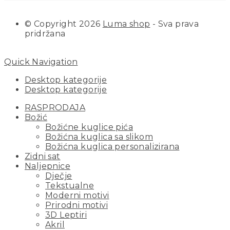
© Copyright 2026
Luma shop
- Sva prava
pridržana
Quick Navigation
Desktop kategorije
Desktop kategorije
RASPRODAJA
Božić
Božićne kuglice pića
Božićna kuglica sa slikom
Božićna kuglica personalizirana
Zidni sat
Naljepnice
Dječje
Tekstualne
Moderni motivi
Prirodni motivi
3D Leptiri
Akril