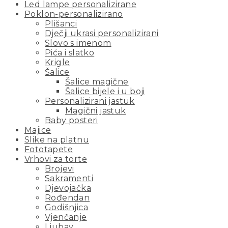
Led lampe personalizirane
Poklon-personalizirano
Plišanci
Dječji ukrasi personalizirani
Slovo s imenom
Pića i slatko
Krigle
Šalice
Šalice magične
Šalice bijele i u boji
Personalizirani jastuk
Magični jastuk
Baby posteri
Majice
Slike na platnu
Fototapete
Vrhovi za torte
Brojevi
Sakramenti
Djevojačka
Rođendan
Godišnjica
Vjenčanje
Ljubav