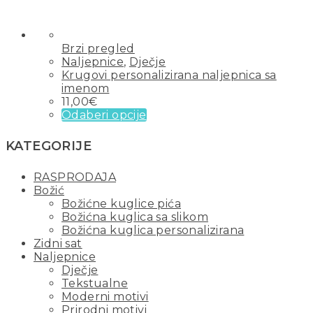
Brzi pregled
Naljepnice
,
Dječje
Krugovi personalizirana naljepnica sa
imenom
11,00
€
Odaberi opcije
KATEGORIJE
RASPRODAJA
Božić
Božićne kuglice pića
Božićna kuglica sa slikom
Božićna kuglica personalizirana
Zidni sat
Naljepnice
Dječje
Tekstualne
Moderni motivi
Prirodni motivi