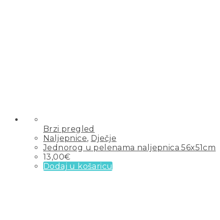
Brzi pregled
Naljepnice
,
Dječje
Jednorog u pelenama naljepnica 56x51cm
13,00
€
Dodaj u košaricu