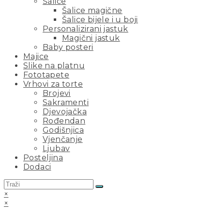
Šalice
Šalice magične
Šalice bijele i u boji
Personalizirani jastuk
Magični jastuk
Baby posteri
Majice
Slike na platnu
Fototapete
Vrhovi za torte
Brojevi
Sakramenti
Djevojačka
Rođendan
Godišnjica
Vjenčanje
Ljubav
Posteljina
Dodaci
×
×