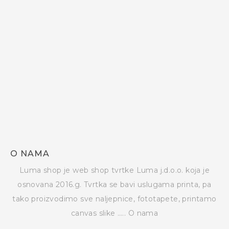
O NAMA
Luma shop je web shop tvrtke Luma j.d.o.o. koja je
osnovana 2016.g. Tvrtka se bavi uslugama printa, pa
tako proizvodimo sve naljepnice, fototapete, printamo
canvas slike …..
O nama