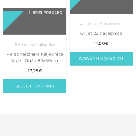
BRZI PREGLED
Naljepnice
,
Prirodni motivi
Cvijet 22 naljepnica
11,00
€
Tekstualne
,
Naljepnice
Personalizirana naljepnica
DODAJ U KOŠARICU
Srce i Ruže 85x60cm
17,25
€
SELECT OPTIONS