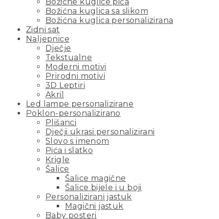
Božićne kuglice pića
Božićna kuglica sa slikom
Božićna kuglica personalizirana
Zidni sat
Naljepnice
Dječje
Tekstualne
Moderni motivi
Prirodni motivi
3D Leptiri
Akril
Led lampe personalizirane
Poklon-personalizirano
Plišanci
Dječji ukrasi personalizirani
Slovo s imenom
Pića i slatko
Krigle
Šalice
Šalice magične
Šalice bijele i u boji
Personalizirani jastuk
Magični jastuk
Baby posteri