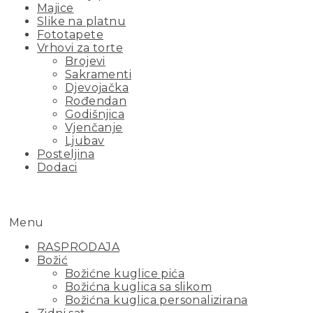
Majice
Slike na platnu
Fototapete
Vrhovi za torte
Brojevi
Sakramenti
Djevojačka
Rođendan
Godišnjica
Vjenčanje
Ljubav
Posteljina
Dodaci
Menu
RASPRODAJA
Božić
Božićne kuglice pića
Božićna kuglica sa slikom
Božićna kuglica personalizirana