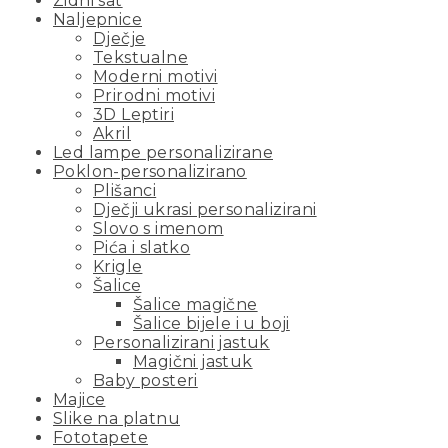
Zidni sat
Naljepnice
Dječje
Tekstualne
Moderni motivi
Prirodni motivi
3D Leptiri
Akril
Led lampe personalizirane
Poklon-personalizirano
Plišanci
Dječji ukrasi personalizirani
Slovo s imenom
Pića i slatko
Krigle
Šalice
Šalice magične
Šalice bijele i u boji
Personalizirani jastuk
Magični jastuk
Baby posteri
Majice
Slike na platnu
Fototapete