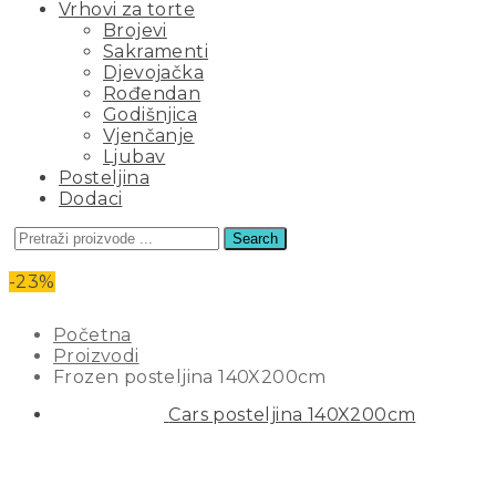
Vrhovi za torte
Brojevi
Sakramenti
Djevojačka
Rođendan
Godišnjica
Vjenčanje
Ljubav
Posteljina
Dodaci
Search
FROZEN POSTELJINA 140X200C
-23%
Početna
Proizvodi
Frozen posteljina 140X200cm
Cars posteljina 140X200cm