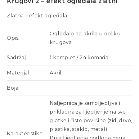
Krugovi 2 – efekt ogledala zlatni
Zlatna – efekt ogledala
Ogledalo od akrila u obliku
Opis:
krugova
Sadržaj:
1 komplet / 24 komada
Materijal:
Akril
Boja:
Naljepnica je samoljepljiva i
prikladna za lijepljenje na sve
glatke i čiste površine (zid, drvo,
plastika, staklo, metal)
Karakteristike:
Prije lijepljenja podloga mora