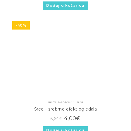
Dodaj u košaricu
-40%
Akril
,
RASPRODAJA
Srce – srebrno efekt ogledala
4,00
€
6,64
€
Dodaj u košaricu