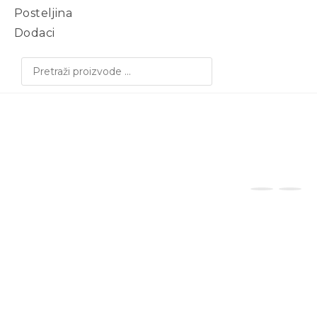
Posteljina
Dodaci
SEARCH
KRUGOVI 2 – EFEKT
OGLEDALA ZLATNI