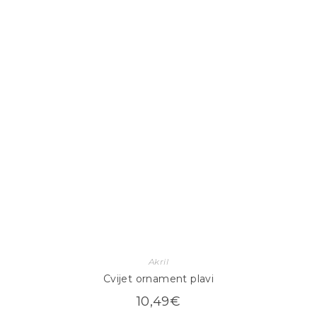
Akril
Cvijet ornament plavi
10,49
€