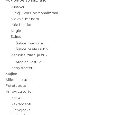
Poklon-personalizirano
Plišanci
Dječji ukrasi personalizirani
Slovo s imenom
Pića i slatko
Krigle
Šalice
Šalice magične
Šalice bijele i u boji
Personalizirani jastuk
Magični jastuk
Baby posteri
Majice
Slike na platnu
Fototapete
Vrhovi za torte
Brojevi
Sakramenti
Djevojačka