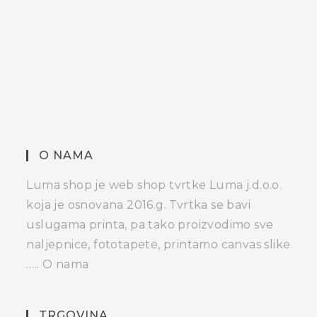
O NAMA
Luma shop je web shop tvrtke Luma j.d.o.o.
koja je osnovana 2016.g. Tvrtka se bavi
uslugama printa, pa tako proizvodimo sve
naljepnice, fototapete, printamo canvas slike
…..
O nama
TRGOVINA