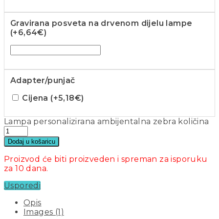
Gravirana posveta na drvenom dijelu lampe
(+
6,64
€
)
Adapter/punjač
Cijena (+
5,18
€
)
Lampa personalizirana ambijentalna zebra količina
Dodaj u košaricu
Proizvod će biti proizveden i spreman za isporuku
za 10 dana.
Usporedi
Opis
Images (1)