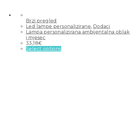
Brzi pregled
Led lampe personalizirane
,
Dodaci
Lampa personalizirana ambijentalna oblak
i mjesec
33,18
€
Select options