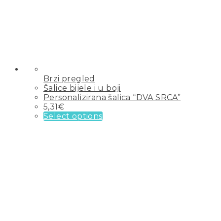
Brzi pregled
Šalice bijele i u boji
Personalizirana šalica “DVA SRCA”
5,31
€
Select options