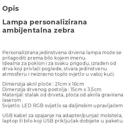
Opis
Lampa personalizirana
ambijentalna zebra
Personalizirana jedinstvena drvena lampa može se
prilagoditi prema bilo kojem imenu.
Idealna za poklon i za svaku prigodu, izrađen od
drva koji privlači poglede, stvara jedinstvenu
atmosferu i neizravno toplo svjetlo u vašoj kući.
Dimenzija akril ploče : 21cm x 16cm
Dimenzija drvenog postolja : 15cm x 3,5cm
Materijal: stalak od drveta, ploča od akrila gravirana
laserom
Svijetlo: LED RGB svijetlo sa daljinskim upravljačem
USB kabel za spajanje na adapter/punjač mobitela,
laptop ili bilo koji USB priključak dobijete u paketu.