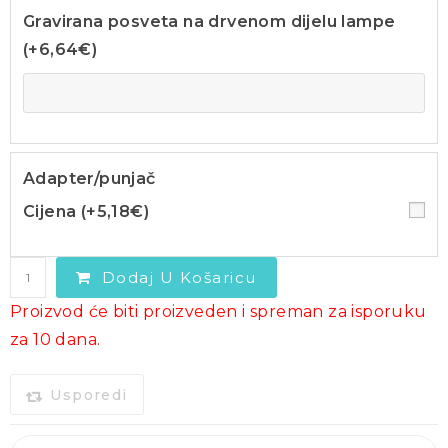
Gravirana posveta na drvenom dijelu lampe
(+
6,64
€
)
Adapter/punjač
Cijena (+
5,18
€
)
Dodaj U Košaricu
Proizvod će biti proizveden i spreman za isporuku
za 10 dana.
Usporedi