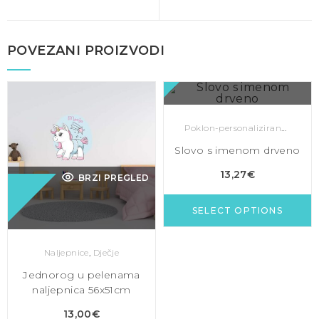
POVEZANI PROIZVODI
BRZI PREGLED
Poklon-personalizirano
,
Slovo
Slovo s imenom drveno
13,27
€
BRZI PREGLED
SELECT OPTIONS
Naljepnice
,
Dječje
Jednorog u pelenama
naljepnica 56x51cm
13,00
€