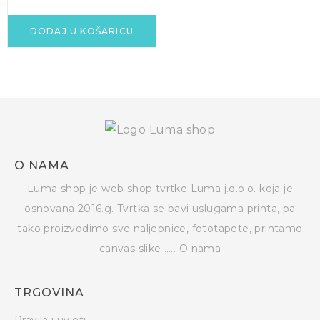
DODAJ U KOŠARICU
O NAMA
Luma shop je web shop tvrtke Luma j.d.o.o. koja je
osnovana 2016.g. Tvrtka se bavi uslugama printa, pa
tako proizvodimo sve naljepnice, fototapete, printamo
canvas slike …..
O nama
TRGOVINA
Pravila i uvjeti