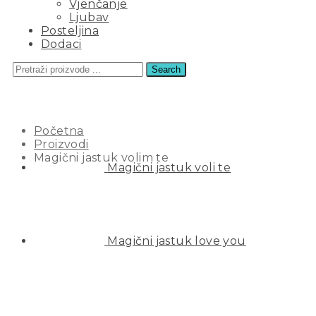
Vjenčanje
Ljubav
Posteljina
Dodaci
Search
MAGIČNI JASTUK VOLIM TE
Početna
Proizvodi
Magični jastuk volim te
Magični jastuk voli te
Magični jastuk love you