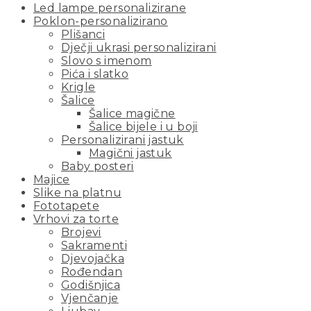
Led lampe personalizirane
Poklon-personalizirano
Plišanci
Dječji ukrasi personalizirani
Slovo s imenom
Pića i slatko
Krigle
Šalice
Šalice magične
Šalice bijele i u boji
Personalizirani jastuk
Magični jastuk
Baby posteri
Majice
Slike na platnu
Fototapete
Vrhovi za torte
Brojevi
Sakramenti
Djevojačka
Rođendan
Godišnjica
Vjenčanje