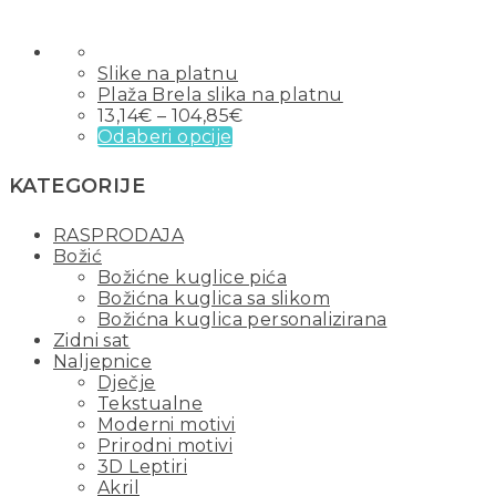
Slike na platnu
Plaža Brela slika na platnu
13,14
€
–
104,85
€
Odaberi opcije
KATEGORIJE
RASPRODAJA
Božić
Božićne kuglice pića
Božićna kuglica sa slikom
Božićna kuglica personalizirana
Zidni sat
Naljepnice
Dječje
Tekstualne
Moderni motivi
Prirodni motivi
3D Leptiri
Akril