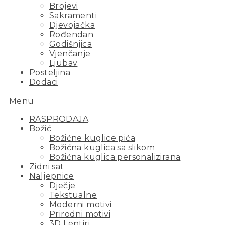
Brojevi
Sakramenti
Djevojačka
Rođendan
Godišnjica
Vjenčanje
Ljubav
Posteljina
Dodaci
Menu
RASPRODAJA
Božić
Božićne kuglice pića
Božićna kuglica sa slikom
Božićna kuglica personalizirana
Zidni sat
Naljepnice
Dječje
Tekstualne
Moderni motivi
Prirodni motivi
3D Leptiri