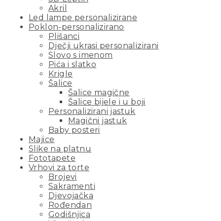
Akril
Led lampe personalizirane
Poklon-personalizirano
Plišanci
Dječji ukrasi personalizirani
Slovo s imenom
Pića i slatko
Krigle
Šalice
Šalice magične
Šalice bijele i u boji
Personalizirani jastuk
Magični jastuk
Baby posteri
Majice
Slike na platnu
Fototapete
Vrhovi za torte
Brojevi
Sakramenti
Djevojačka
Rođendan
Godišnjica