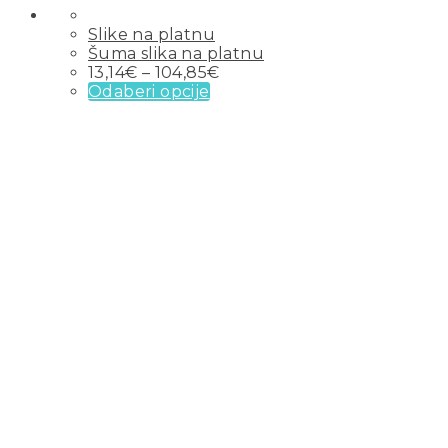
Slike na platnu
Šuma slika na platnu
13,14
€
–
104,85
€
Odaberi opcije