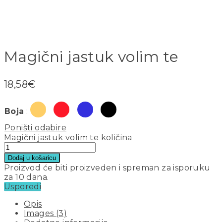
Magični jastuk volim te
18,58
€
Boja
:
Poništi odabire
Magični jastuk volim te količina
Dodaj u košaricu
Proizvod će biti proizveden i spreman za isporuku
za 10 dana.
Usporedi
Opis
Images (3)