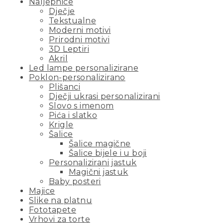
Naljepnice
Dječje
Tekstualne
Moderni motivi
Prirodni motivi
3D Leptiri
Akril
Led lampe personalizirane
Poklon-personalizirano
Plišanci
Dječji ukrasi personalizirani
Slovo s imenom
Pića i slatko
Krigle
Šalice
Šalice magične
Šalice bijele i u boji
Personalizirani jastuk
Magični jastuk
Baby posteri
Majice
Slike na platnu
Fototapete
Vrhovi za torte