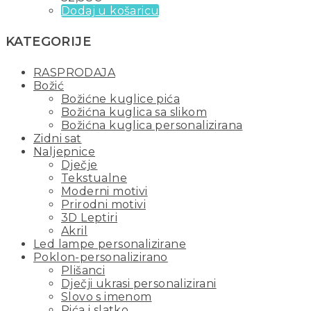
Dodaj u košaricu
KATEGORIJE
RASPRODAJA
Božić
Božićne kuglice pića
Božićna kuglica sa slikom
Božićna kuglica personalizirana
Zidni sat
Naljepnice
Dječje
Tekstualne
Moderni motivi
Prirodni motivi
3D Leptiri
Akril
Led lampe personalizirane
Poklon-personalizirano
Plišanci
Dječji ukrasi personalizirani
Slovo s imenom
Pića i slatko