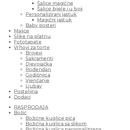
Šalice magične
Šalice bijele i u boji
Personalizirani jastuk
Magični jastuk
Baby posteri
Majice
Slike na platnu
Fototapete
Vrhovi za torte
Brojevi
Sakramenti
Djevojačka
Rođendan
Godišnjica
Vjenčanje
Ljubav
Posteljina
Dodaci
RASPRODAJA
Božić
Božićne kuglice pića
Božićna kuglica sa slikom
Božićna kuglica personalizirana