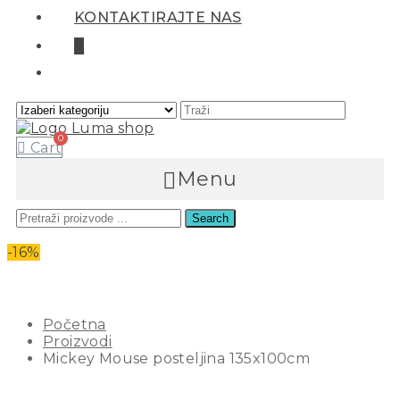
KONTAKTIRAJTE NAS
0
Cart
Menu
Search
MICKEY MOUSE POSTELJINA
-16%
135X100CM
Početna
Proizvodi
Mickey Mouse posteljina 135x100cm