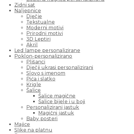
Zidni sat
Naljepnice
Dječje
Tekstualne
Moderni motivi
Prirodni motivi
3D Leptiri
Akril
Led lampe personalizirane
Poklon-personalizirano
Plišanci
Dječji ukrasi personalizirani
Slovo s imenom
Pića i slatko
Krigle
Šalice
Šalice magične
Šalice bijele i u boji
Personalizirani jastuk
Magični jastuk
Baby posteri
Majice
Slike na platnu