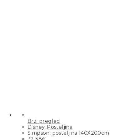
Brzi pregled
Disney
,
Posteljina
Simpsoni posteljina 140X200cm
32,38
€