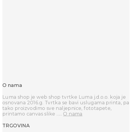
O nama
Luma shop je web shop tvrtke Luma j.d.o.o. koja je
osnovana 2016.g. Tvrtka se bavi uslugama printa, pa
tako proizvodimo sve naljepnice, fototapete,
printamo canvas slike …..
O nama
TRGOVINA