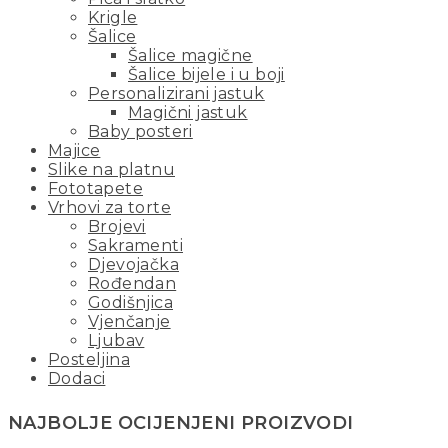
Krigle
Šalice
Šalice magične
Šalice bijele i u boji
Personalizirani jastuk
Magični jastuk
Baby posteri
Majice
Slike na platnu
Fototapete
Vrhovi za torte
Brojevi
Sakramenti
Djevojačka
Rođendan
Godišnjica
Vjenčanje
Ljubav
Posteljina
Dodaci
NAJBOLJE OCIJENJENI PROIZVODI