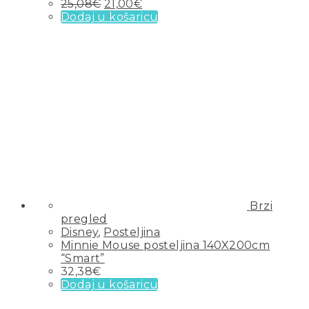
25,08
€
21,00
€
Dodaj u košaricu
Brzi
pregled
Disney
,
Posteljina
Minnie Mouse posteljina 140X200cm
“Smart”
32,38
€
Dodaj u košaricu