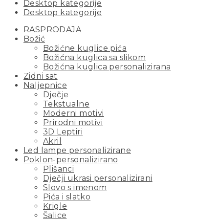
Desktop kategorije
Desktop kategorije
RASPRODAJA
Božić
Božićne kuglice pića
Božićna kuglica sa slikom
Božićna kuglica personalizirana
Zidni sat
Naljepnice
Dječje
Tekstualne
Moderni motivi
Prirodni motivi
3D Leptiri
Akril
Led lampe personalizirane
Poklon-personalizirano
Plišanci
Dječji ukrasi personalizirani
Slovo s imenom
Pića i slatko
Krigle
Šalice