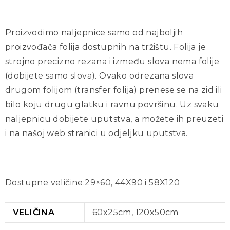
Proizvodimo naljepnice samo od najboljih
proizvođača folija dostupnih na tržištu. Folija je
strojno precizno rezana i između slova nema folije
(dobijete samo slova). Ovako odrezana slova
drugom folijom (transfer folija) prenese se na zid ili
bilo koju drugu glatku i ravnu površinu. Uz svaku
naljepnicu dobijete uputstva, a možete ih preuzeti
i na našoj web stranici u odjeljku uputstva.
Dostupne veličine:29×60, 44X90 i 58X120
VELIČINA
60x25cm, 120x50cm