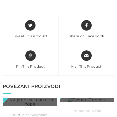
Tweet This Product
Share on Facebook
Pin This Product
Mail This Product
BRZI PREGLED
POVEZANI PROIZVODI
BRZI PREGLED
Naljepnice
,
Dječje
Tekstualne
,
Naljepnice