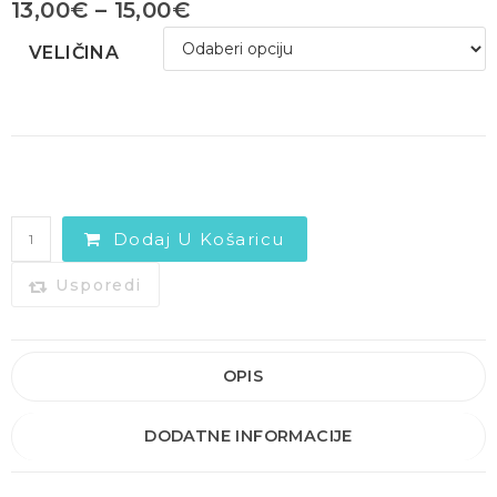
13,00
€
–
15,00
€
VELIČINA
Dodaj U Košaricu
Usporedi
OPIS
DODATNE INFORMACIJE