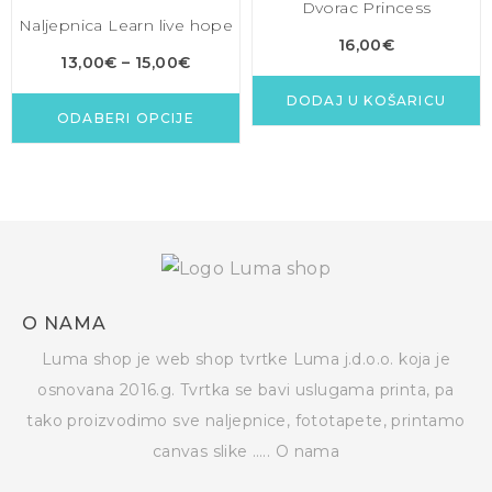
Dvorac Princess
Naljepnica Learn live hope
16,00
€
13,00
€
–
15,00
€
DODAJ U KOŠARICU
ODABERI OPCIJE
O NAMA
Luma shop je web shop tvrtke Luma j.d.o.o. koja je
osnovana 2016.g. Tvrtka se bavi uslugama printa, pa
tako proizvodimo sve naljepnice, fototapete, printamo
canvas slike …..
O nama