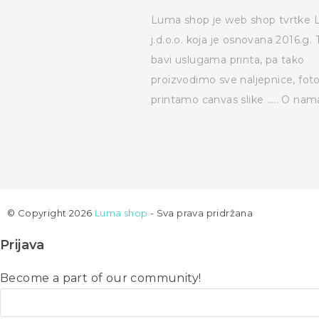
Luma shop je web shop tvrtke
j.d.o.o. koja je osnovana 2016.g. 
bavi uslugama printa, pa tako
proizvodimo sve naljepnice, fot
printamo canvas slike …..
O nam
© Copyright 2026
Luma shop
- Sva prava pridržana
Prijava
Become a part of our community!