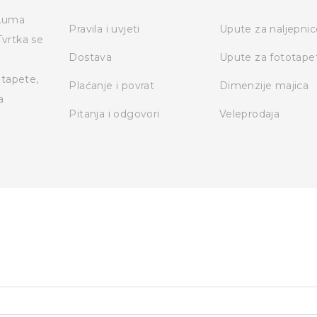
 Luma
Pravila i uvjeti
Upute za naljepnic
Tvrtka se
Dostava
Upute za fototape
otapete,
Plaćanje i povrat
Dimenzije majica
a
Pitanja i odgovori
Veleprodaja