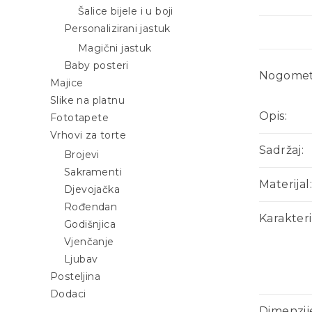
Šalice bijele i u boji
Personalizirani jastuk
Magični jastuk
Baby posteri
Nogometn
Majice
Slike na platnu
Opis:
Fototapete
Vrhovi za torte
Sadržaj:
Brojevi
Sakramenti
Materijal:
Djevojačka
Rođendan
Karakteri
Godišnjica
Vjenčanje
Ljubav
Posteljina
Dodaci
Dimenzij