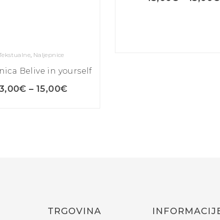
Tekstualne
,
Naljepnice
ica Belive in yourself
13,00
€
–
15,00
€
TRGOVINA
INFORMACIJ