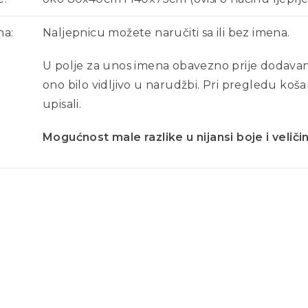
a:
Naljepnicu možete naručiti sa ili bez imena.
U polje za unos imena obavezno prije dodavanj
ono bilo vidljivo u narudžbi. Pri pregledu košar
upisali.
Mogućnost male razlike u nijansi boje i veliči