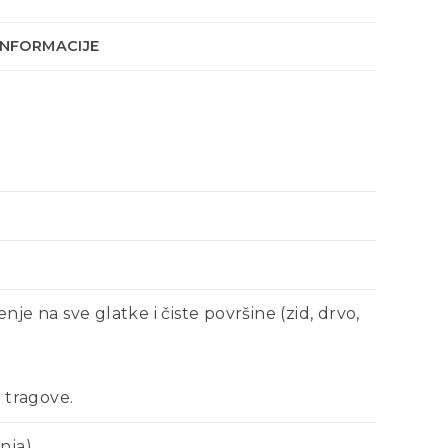
INFORMACIJE
enje na sve glatke i čiste površine (zid, drvo,
 tragove.
nja)