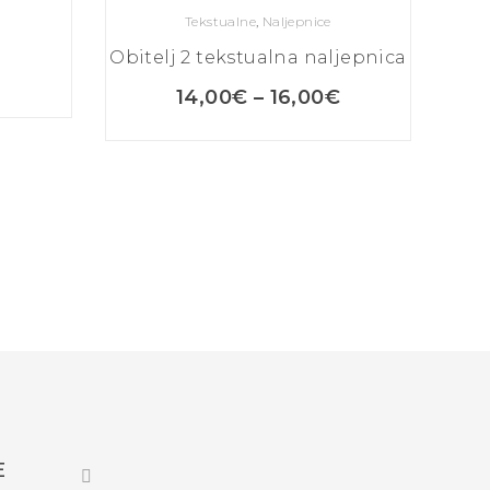
Tekstualne
,
Naljepnice
Obitelj 2 tekstualna naljepnica
14,00
€
–
16,00
€
E