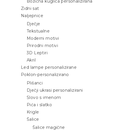
Božićna kuglica personalizirana
Zidni sat
Naljepnice
Dječje
Tekstualne
Moderni motivi
Prirodni motivi
3D Leptiri
Akril
Led lampe personalizirane
Poklon-personalizirano
Plišanci
Dječji ukrasi personalizirani
Slovo s imenom
Pića i slatko
Krigle
Šalice
Šalice magične