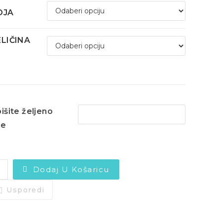
OJA
ELIČINA
išite željeno
me
Dodaj U Košaricu
Usporedi