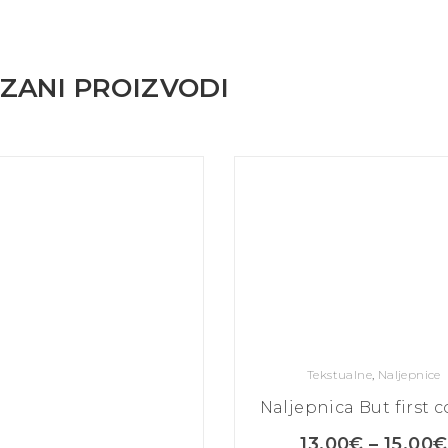
ZANI PROIZVODI
Tekstualne
,
Naljepnice
Naljepnica But first c
13,00
€
–
15,00
€