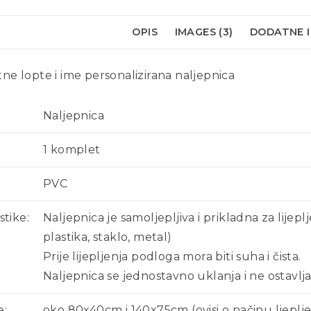
OPIS
IMAGES (3)
DODATNE 
e lopte i ime personalizirana naljepnica
Naljepnica
1 komplet
PVC
stike:
Naljepnica je samoljepljiva i prikladna za lijeplj
plastika, staklo, metal)
Prije lijepljenja podloga mora biti suha i čista.
Naljepnica se jednostavno uklanja i ne ostavlja
e:
oko 80x40cm i 140x75cm (ovisi o načinu ljeplje