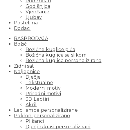
Rođendan
Godišnjica
Vjenčanje
Ljubav
Posteljina
Dodaci
RASPRODAJA
Božić
Božićne kuglice pića
Božićna kuglica sa slikom
Božićna kuglica personalizirana
Zidni sat
Naljepnice
Dječje
Tekstualne
Moderni motivi
Prirodni motivi
3D Leptiri
Akril
Led lampe personalizirane
Poklon-personalizirano
Plišanci
Dječji ukrasi personalizirani