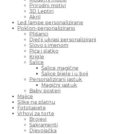
Prirodni motivi
3D Leptiri
Akril
Led lampe personalizirane
Poklon-personalizirano
Plišanci
Dječji ukrasi personalizirani
Slovo s imenom
Pića i slatko
Krigle
Šalice
Šalice magične
Šalice bijele i u boji
Personalizirani jastuk
Magični jastuk
Baby posteri
Majice
Slike na platnu
Fototapete
Vrhovi za torte
Brojevi
Sakramenti
Djevojačka