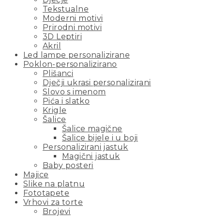
Tekstualne
Moderni motivi
Prirodni motivi
3D Leptiri
Akril
Led lampe personalizirane
Poklon-personalizirano
Plišanci
Dječji ukrasi personalizirani
Slovo s imenom
Pića i slatko
Krigle
Šalice
Šalice magične
Šalice bijele i u boji
Personalizirani jastuk
Magični jastuk
Baby posteri
Majice
Slike na platnu
Fototapete
Vrhovi za torte
Brojevi