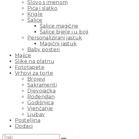
Slovo s imenom
Pića i slatko
Krigle
Šalice
Šalice magične
Šalice bijele i u boji
Personalizirani jastuk
Magični jastuk
Baby posteri
Majice
Slike na platnu
Fototapete
Vrhovi za torte
Brojevi
Sakramenti
Djevojačka
Rođendan
Godišnjica
Vjenčanje
Ljubav
Posteljina
Dodaci