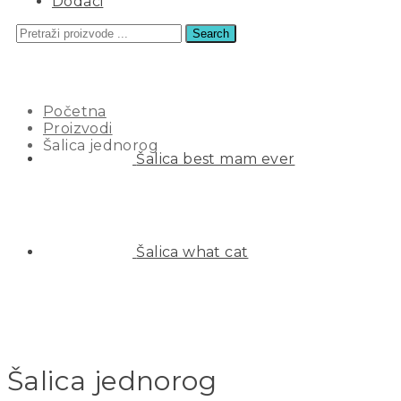
Dodaci
Search
ŠALICA JEDNOROG
Početna
Proizvodi
Šalica jednorog
Šalica best mam ever
Šalica what cat
Šalica jednorog