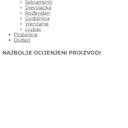
Sakramenti
Djevojačka
Rođendan
Godišnjica
Vjenčanje
Ljubav
Posteljina
Dodaci
NAJBOLJE OCIJENJENI PROIZVODI