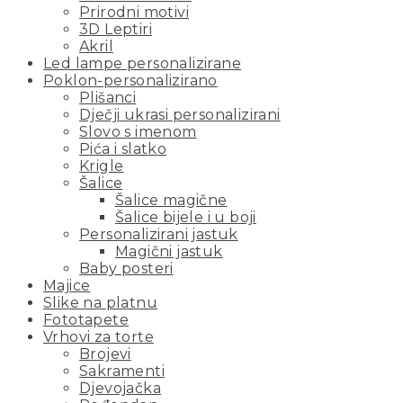
Prirodni motivi
3D Leptiri
Akril
Led lampe personalizirane
Poklon-personalizirano
Plišanci
Dječji ukrasi personalizirani
Slovo s imenom
Pića i slatko
Krigle
Šalice
Šalice magične
Šalice bijele i u boji
Personalizirani jastuk
Magični jastuk
Baby posteri
Majice
Slike na platnu
Fototapete
Vrhovi za torte
Brojevi
Sakramenti
Djevojačka