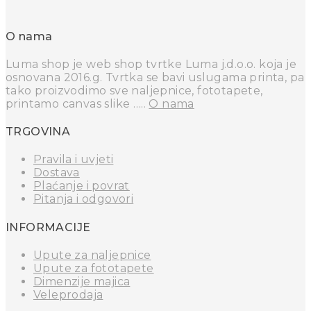
O nama
Luma shop je web shop tvrtke Luma j.d.o.o. koja je
osnovana 2016.g. Tvrtka se bavi uslugama printa, pa
tako proizvodimo sve naljepnice, fototapete,
printamo canvas slike …..
O nama
TRGOVINA
Pravila i uvjeti
Dostava
Plaćanje i povrat
Pitanja i odgovori
INFORMACIJE
Upute za naljepnice
Upute za fototapete
Dimenzije majica
Veleprodaja