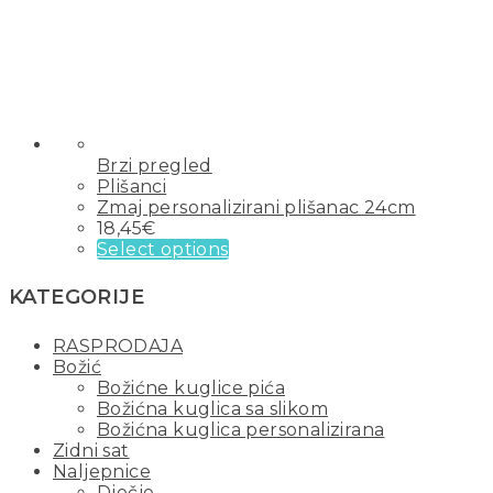
Brzi pregled
Plišanci
Zmaj personalizirani plišanac 24cm
18,45
€
Select options
KATEGORIJE
RASPRODAJA
Božić
Božićne kuglice pića
Božićna kuglica sa slikom
Božićna kuglica personalizirana
Zidni sat
Naljepnice
Dječje