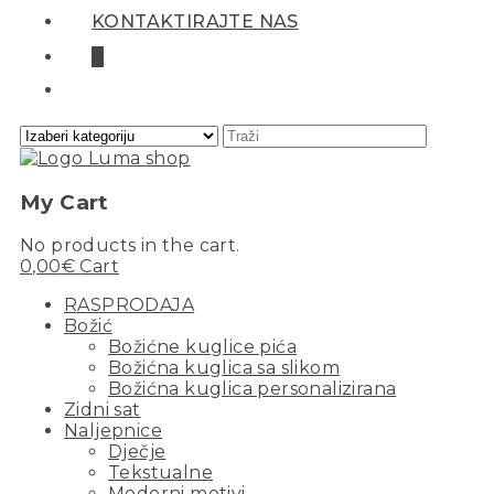
KONTAKTIRAJTE NAS
0
My Cart
No products in the cart.
0,00
€
Cart
RASPRODAJA
Božić
Božićne kuglice pića
Božićna kuglica sa slikom
Božićna kuglica personalizirana
Zidni sat
Naljepnice
Dječje
Tekstualne
Moderni motivi