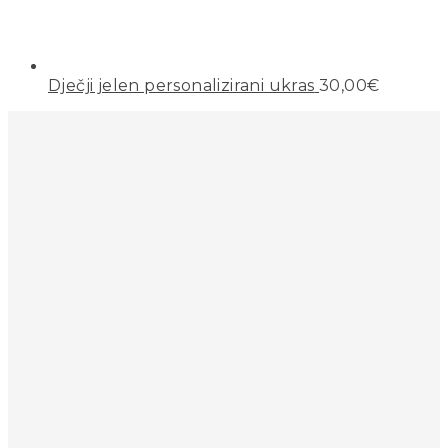
Dječji jelen personalizirani ukras
30,00
€