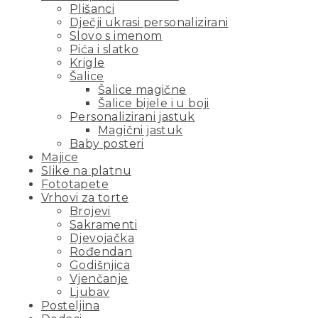
Plišanci
Dječji ukrasi personalizirani
Slovo s imenom
Pića i slatko
Krigle
Šalice
Šalice magične
Šalice bijele i u boji
Personalizirani jastuk
Magični jastuk
Baby posteri
Majice
Slike na platnu
Fototapete
Vrhovi za torte
Brojevi
Sakramenti
Djevojačka
Rođendan
Godišnjica
Vjenčanje
Ljubav
Posteljina