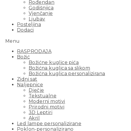
Rođendan
Godišnjica
Vjenčanje
Ljubav
Posteljina
Dodaci
Menu
RASPRODAJA
Božić
Božićne kuglice pića
Božićna kuglica sa slikom
Božićna kuglica personalizirana
Zidni sat
Naljepnice
Dječje
Tekstualne
Moderni motivi
Prirodni motivi
3D Leptiri
Akril
Led lampe personalizirane
Poklon-personalizirano