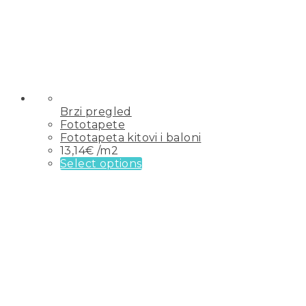
Brzi pregled
Fototapete
Fototapeta kitovi i baloni
13,14
€
/m2
Select options