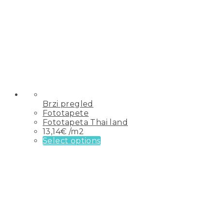
Brzi pregled
Fototapete
Fototapeta Thai land
13,14
€
/m2
Select options