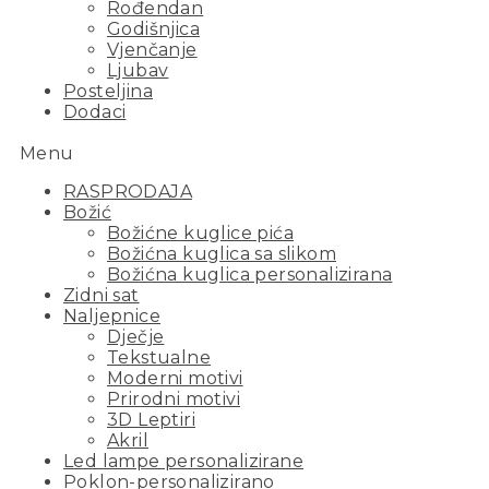
Rođendan
Godišnjica
Vjenčanje
Ljubav
Posteljina
Dodaci
Menu
RASPRODAJA
Božić
Božićne kuglice pića
Božićna kuglica sa slikom
Božićna kuglica personalizirana
Zidni sat
Naljepnice
Dječje
Tekstualne
Moderni motivi
Prirodni motivi
3D Leptiri
Akril
Led lampe personalizirane
Poklon-personalizirano