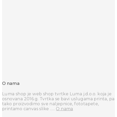
O nama
Luma shop je web shop tvrtke Luma j.d.o.o. koja je
osnovana 2016.g. Tvrtka se bavi uslugama printa, pa
tako proizvodimo sve naljepnice, fototapete,
printamo canvas slike …..
O nama