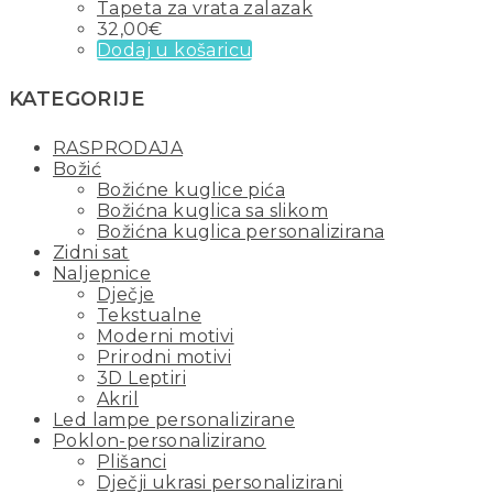
Tapeta za vrata zalazak
32,00
€
Dodaj u košaricu
KATEGORIJE
RASPRODAJA
Božić
Božićne kuglice pića
Božićna kuglica sa slikom
Božićna kuglica personalizirana
Zidni sat
Naljepnice
Dječje
Tekstualne
Moderni motivi
Prirodni motivi
3D Leptiri
Akril
Led lampe personalizirane
Poklon-personalizirano
Plišanci
Dječji ukrasi personalizirani