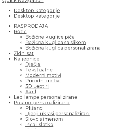
Quick Navigation
Desktop kategorije
Desktop kategorije
RASPRODAJA
Božić
Božićne kuglice pića
Božićna kuglica sa slikom
Božićna kuglica personalizirana
Zidni sat
Naljepnice
Dječje
Tekstualne
Moderni motivi
Prirodni motivi
3D Leptiri
Akril
Led lampe personalizirane
Poklon-personalizirano
Plišanci
Dječji ukrasi personalizirani
Slovo s imenom
Pića i slatko