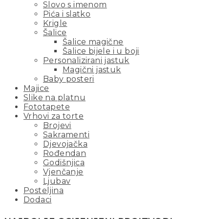
Slovo s imenom
Pića i slatko
Krigle
Šalice
Šalice magične
Šalice bijele i u boji
Personalizirani jastuk
Magični jastuk
Baby posteri
Majice
Slike na platnu
Fototapete
Vrhovi za torte
Brojevi
Sakramenti
Djevojačka
Rođendan
Godišnjica
Vjenčanje
Ljubav
Posteljina
Dodaci