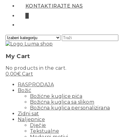
KONTAKTIRAJTE NAS
0
My Cart
No products in the cart.
0,00
€
Cart
RASPRODAJA
Božić
Božićne kuglice pića
Božićna kuglica sa slikom
Božićna kuglica personalizirana
Zidni sat
Naljepnice
Dječje
Tekstualne
Moderni motivi