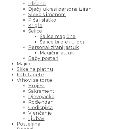
Plišanci
Dječji ukrasi personalizirani
Slovo s imenom
Pića i slatko
Krigle
Šalice
Šalice magične
Šalice bijele i u boji
Personalizirani jastuk
Magični jastuk
Baby posteri
Majice
Slike na platnu
Fototapete
Vrhovi za torte
Brojevi
Sakramenti
Djevojačka
Rođendan
Godišnjica
Vjenčanje
Ljubav
Posteljina