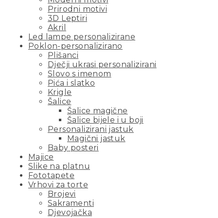
Prirodni motivi
3D Leptiri
Akril
Led lampe personalizirane
Poklon-personalizirano
Plišanci
Dječji ukrasi personalizirani
Slovo s imenom
Pića i slatko
Krigle
Šalice
Šalice magične
Šalice bijele i u boji
Personalizirani jastuk
Magični jastuk
Baby posteri
Majice
Slike na platnu
Fototapete
Vrhovi za torte
Brojevi
Sakramenti
Djevojačka