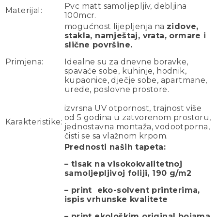
Pvc matt samoljepljiv, debljina
Materijal:
100mcr.
mogućnost lijepljenja na
zidove,
stakla, namještaj, vrata, ormare i
slične površine.
Primjena:
Idealne su za dnevne boravke,
spavaće sobe, kuhinje, hodnik,
kupaonice, dječje sobe, apartmane,
urede, poslovne prostore.
izvrsna UV otpornost, trajnost više
od 5 godina u zatvorenom prostoru,
Karakteristike:
jednostavna montaža, vodootporna,
čisti se sa vlažnom krpom.
Prednosti naših tapeta:
– tisak na visokokvalitetnoj
samoljepljivoj foliji, 190 g/m2
– print eko-solvent printerima,
ispis vrhunske kvalitete
– print ekološkim original bojama