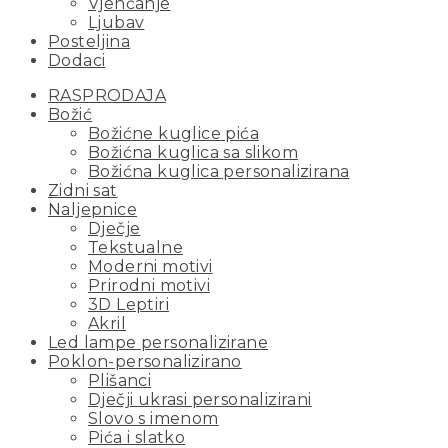
Vjenčanje
Ljubav
Posteljina
Dodaci
RASPRODAJA
Božić
Božićne kuglice pića
Božićna kuglica sa slikom
Božićna kuglica personalizirana
Zidni sat
Naljepnice
Dječje
Tekstualne
Moderni motivi
Prirodni motivi
3D Leptiri
Akril
Led lampe personalizirane
Poklon-personalizirano
Plišanci
Dječji ukrasi personalizirani
Slovo s imenom
Pića i slatko