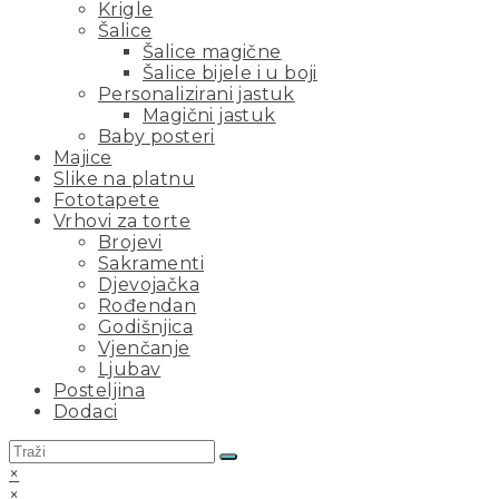
Krigle
Šalice
Šalice magične
Šalice bijele i u boji
Personalizirani jastuk
Magični jastuk
Baby posteri
Majice
Slike na platnu
Fototapete
Vrhovi za torte
Brojevi
Sakramenti
Djevojačka
Rođendan
Godišnjica
Vjenčanje
Ljubav
Posteljina
Dodaci
×
×