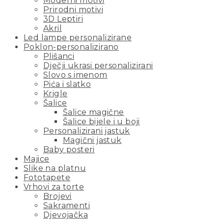
Moderni motivi
Prirodni motivi
3D Leptiri
Akril
Led lampe personalizirane
Poklon-personalizirano
Plišanci
Dječji ukrasi personalizirani
Slovo s imenom
Pića i slatko
Krigle
Šalice
Šalice magične
Šalice bijele i u boji
Personalizirani jastuk
Magični jastuk
Baby posteri
Majice
Slike na platnu
Fototapete
Vrhovi za torte
Brojevi
Sakramenti
Djevojačka