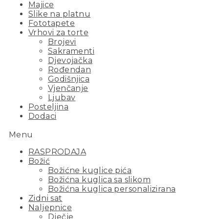
Majice
Slike na platnu
Fototapete
Vrhovi za torte
Brojevi
Sakramenti
Djevojačka
Rođendan
Godišnjica
Vjenčanje
Ljubav
Posteljina
Dodaci
Menu
RASPRODAJA
Božić
Božićne kuglice pića
Božićna kuglica sa slikom
Božićna kuglica personalizirana
Zidni sat
Naljepnice
Dječje