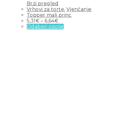
Brzi pregled
Vrhovi za torte
,
Vjenčanje
Topper mali princ
5,31
€
–
6,64
€
Odaberi opcije