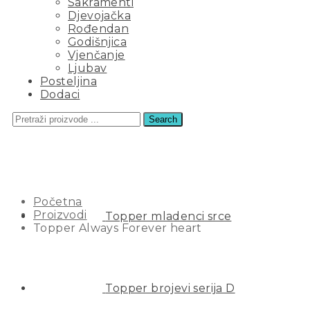
Sakramenti
Djevojačka
Rođendan
Godišnjica
Vjenčanje
Ljubav
Posteljina
Dodaci
Search
TOPPER ALWAYS FOREVER
HEART
Početna
Proizvodi
Topper mladenci srce
Topper Always Forever heart
Topper brojevi serija D