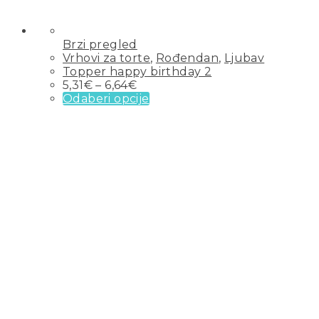
Brzi pregled
Vrhovi za torte
,
Rođendan
,
Ljubav
Topper happy birthday 2
5,31
€
–
6,64
€
Odaberi opcije