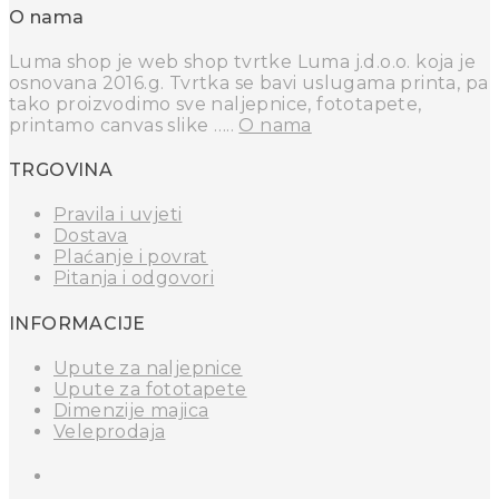
O nama
Luma shop je web shop tvrtke Luma j.d.o.o. koja je
osnovana 2016.g. Tvrtka se bavi uslugama printa, pa
tako proizvodimo sve naljepnice, fototapete,
printamo canvas slike …..
O nama
TRGOVINA
Pravila i uvjeti
Dostava
Plaćanje i povrat
Pitanja i odgovori
INFORMACIJE
Upute za naljepnice
Upute za fototapete
Dimenzije majica
Veleprodaja