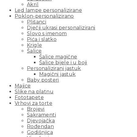
Akril
Led lampe personalizirane
Poklon-personalizirano
Plišanci
Dječji ukrasi personalizirani
Slovo s imenom
Pića i slatko
Krigle
Šalice
Šalice magične
Šalice bijele i u boji
Personalizirani jastuk
Magični jastuk
Baby posteri
Majice
Slike na platnu
Fototapete
Vrhovi za torte
Brojevi
Sakramenti
Djevojačka
Rođendan
Godišnjica