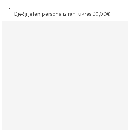
Dječji jelen personalizirani ukras
30,00
€