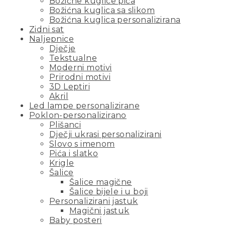
Božićne kuglice pića
Božićna kuglica sa slikom
Božićna kuglica personalizirana
Zidni sat
Naljepnice
Dječje
Tekstualne
Moderni motivi
Prirodni motivi
3D Leptiri
Akril
Led lampe personalizirane
Poklon-personalizirano
Plišanci
Dječji ukrasi personalizirani
Slovo s imenom
Pića i slatko
Krigle
Šalice
Šalice magične
Šalice bijele i u boji
Personalizirani jastuk
Magični jastuk
Baby posteri