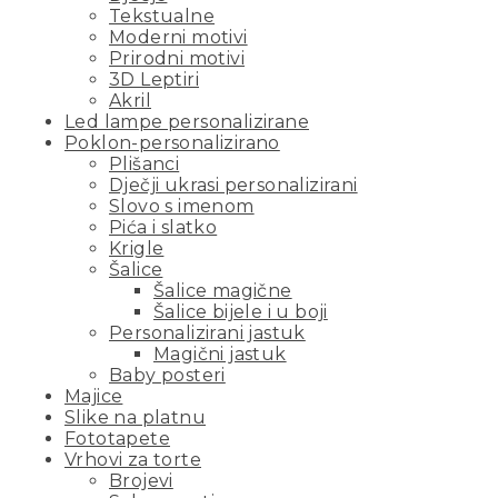
Tekstualne
Moderni motivi
Prirodni motivi
3D Leptiri
Akril
Led lampe personalizirane
Poklon-personalizirano
Plišanci
Dječji ukrasi personalizirani
Slovo s imenom
Pića i slatko
Krigle
Šalice
Šalice magične
Šalice bijele i u boji
Personalizirani jastuk
Magični jastuk
Baby posteri
Majice
Slike na platnu
Fototapete
Vrhovi za torte
Brojevi