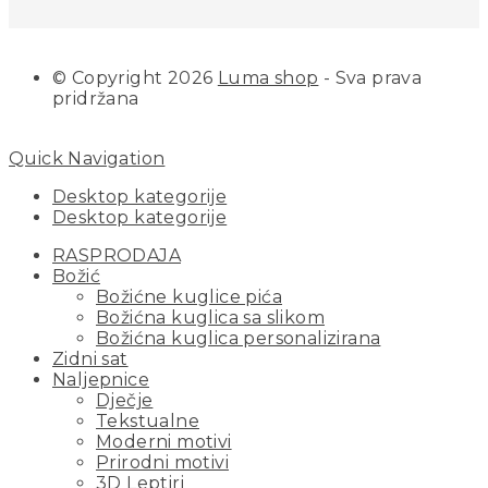
© Copyright 2026
Luma shop
- Sva prava
pridržana
Quick Navigation
Desktop kategorije
Desktop kategorije
RASPRODAJA
Božić
Božićne kuglice pića
Božićna kuglica sa slikom
Božićna kuglica personalizirana
Zidni sat
Naljepnice
Dječje
Tekstualne
Moderni motivi
Prirodni motivi
3D Leptiri