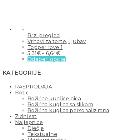
Brzi pregled
Vrhovi za torte
,
Ljubav
Topper love 1
5,31
€
–
6,64
€
Odaberi opcije
KATEGORIJE
RASPRODAJA
Božić
Božićne kuglice pića
Božićna kuglica sa slikom
Božićna kuglica personalizirana
Zidni sat
Naljepnice
Dječje
Tekstualne