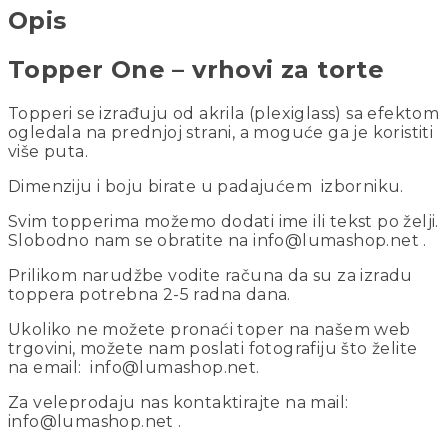
Opis
Topper One – vrhovi za torte
Topperi se izrađuju od akrila (plexiglass) sa efektom
ogledala na prednjoj strani, a moguće ga je koristiti
više puta.
Dimenziju i boju birate u padajućem izborniku.
Svim topperima možemo dodati ime ili tekst po želji.
Slobodno nam se obratite na info@lumashop.net .
Prilikom narudžbe vodite računa da su za izradu
toppera potrebna 2-5 radna dana.
Ukoliko ne možete pronaći toper na našem web
trgovini, možete nam poslati fotografiju što želite
na email: info@lumashop.net.
Za veleprodaju nas kontaktirajte na mail:
info@lumashop.net .