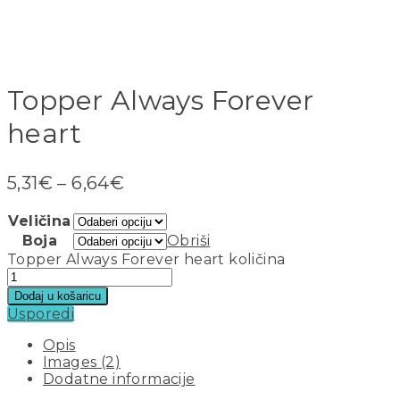
Topper Always Forever
heart
5,31
€
–
6,64
€
Veličina
Boja
Obriši
Topper Always Forever heart količina
Dodaj u košaricu
Usporedi
Opis
Images (2)
Dodatne informacije