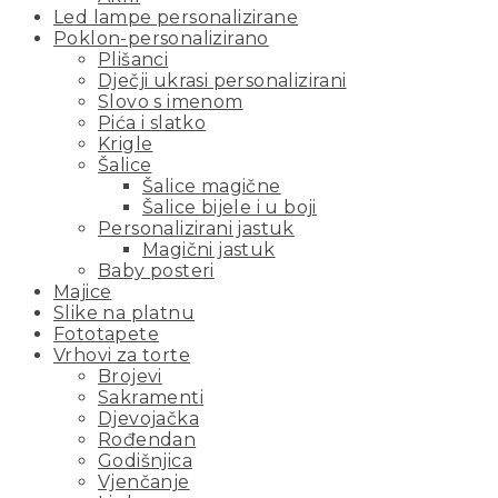
Led lampe personalizirane
Poklon-personalizirano
Plišanci
Dječji ukrasi personalizirani
Slovo s imenom
Pića i slatko
Krigle
Šalice
Šalice magične
Šalice bijele i u boji
Personalizirani jastuk
Magični jastuk
Baby posteri
Majice
Slike na platnu
Fototapete
Vrhovi za torte
Brojevi
Sakramenti
Djevojačka
Rođendan
Godišnjica
Vjenčanje