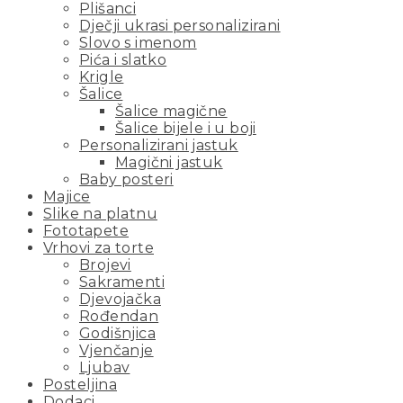
Plišanci
Dječji ukrasi personalizirani
Slovo s imenom
Pića i slatko
Krigle
Šalice
Šalice magične
Šalice bijele i u boji
Personalizirani jastuk
Magični jastuk
Baby posteri
Majice
Slike na platnu
Fototapete
Vrhovi za torte
Brojevi
Sakramenti
Djevojačka
Rođendan
Godišnjica
Vjenčanje
Ljubav
Posteljina
Dodaci