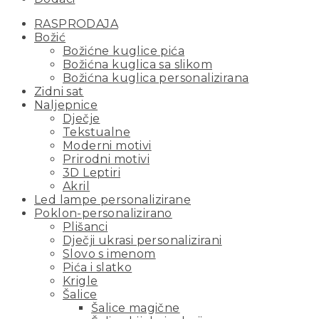
RASPRODAJA
Božić
Božićne kuglice pića
Božićna kuglica sa slikom
Božićna kuglica personalizirana
Zidni sat
Naljepnice
Dječje
Tekstualne
Moderni motivi
Prirodni motivi
3D Leptiri
Akril
Led lampe personalizirane
Poklon-personalizirano
Plišanci
Dječji ukrasi personalizirani
Slovo s imenom
Pića i slatko
Krigle
Šalice
Šalice magične