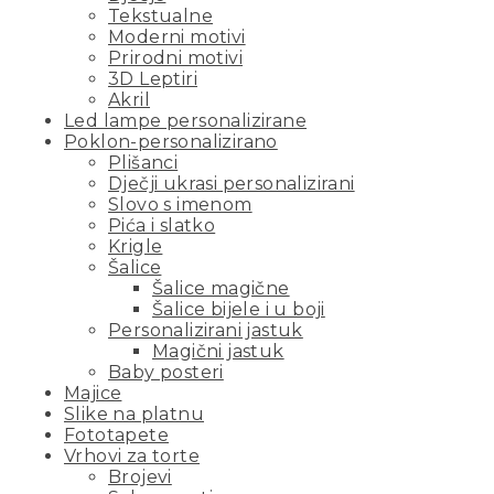
Tekstualne
Moderni motivi
Prirodni motivi
3D Leptiri
Akril
Led lampe personalizirane
Poklon-personalizirano
Plišanci
Dječji ukrasi personalizirani
Slovo s imenom
Pića i slatko
Krigle
Šalice
Šalice magične
Šalice bijele i u boji
Personalizirani jastuk
Magični jastuk
Baby posteri
Majice
Slike na platnu
Fototapete
Vrhovi za torte
Brojevi