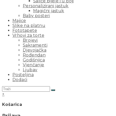
Šalice bijele i u boji
Personalizirani jastuk
Magični jastuk
Baby posteri
Majice
Slike na platnu
Fototapete
Vrhovi za torte
Brojevi
Sakramenti
Djevojačka
Rođendan
Godišnjica
Vjenčanje
Ljubav
Posteljina
Dodaci
×
Košarica
Prijava