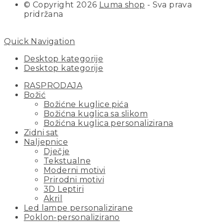
© Copyright 2026
Luma shop
- Sva prava
pridržana
Quick Navigation
Desktop kategorije
Desktop kategorije
RASPRODAJA
Božić
Božićne kuglice pića
Božićna kuglica sa slikom
Božićna kuglica personalizirana
Zidni sat
Naljepnice
Dječje
Tekstualne
Moderni motivi
Prirodni motivi
3D Leptiri
Akril
Led lampe personalizirane
Poklon-personalizirano