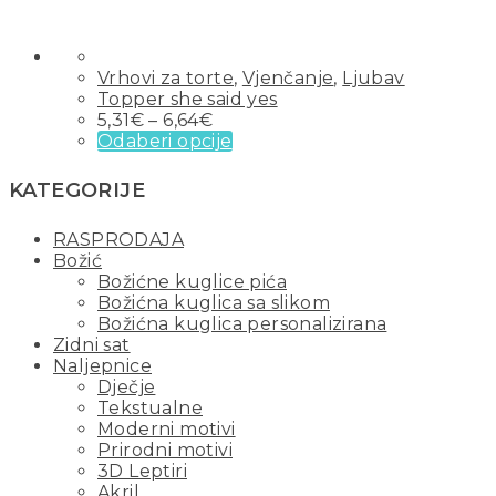
Vrhovi za torte
,
Vjenčanje
,
Ljubav
Topper she said yes
5,31
€
–
6,64
€
Odaberi opcije
KATEGORIJE
RASPRODAJA
Božić
Božićne kuglice pića
Božićna kuglica sa slikom
Božićna kuglica personalizirana
Zidni sat
Naljepnice
Dječje
Tekstualne
Moderni motivi
Prirodni motivi
3D Leptiri
Akril