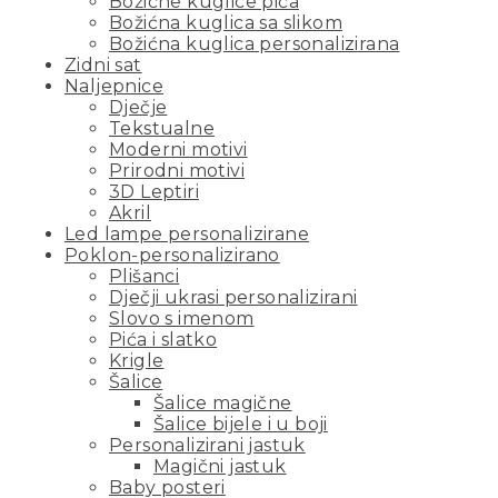
Božićne kuglice pića
Božićna kuglica sa slikom
Božićna kuglica personalizirana
Zidni sat
Naljepnice
Dječje
Tekstualne
Moderni motivi
Prirodni motivi
3D Leptiri
Akril
Led lampe personalizirane
Poklon-personalizirano
Plišanci
Dječji ukrasi personalizirani
Slovo s imenom
Pića i slatko
Krigle
Šalice
Šalice magične
Šalice bijele i u boji
Personalizirani jastuk
Magični jastuk
Baby posteri