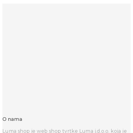
O nama
Luma shop je web shop tvrtke Luma j.d.o.o. koja je