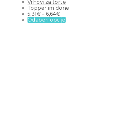
Vrhovi za torte
Topper im done
5,31
€
–
6,64
€
Odaberi opcije