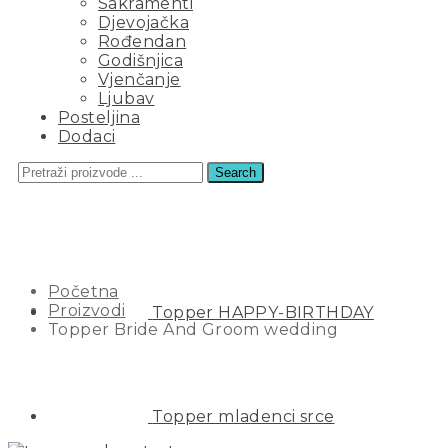
Sakramenti
Djevojačka
Rođendan
Godišnjica
Vjenčanje
Ljubav
Posteljina
Dodaci
Search
TOPPER BRIDE AND GROOM
WEDDING
Početna
Proizvodi
Topper HAPPY-BIRTHDAY
Topper Bride And Groom wedding
Topper mladenci srce