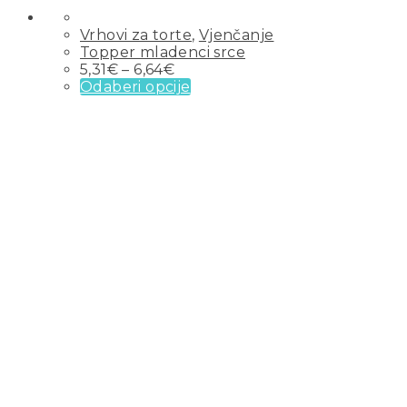
Vrhovi za torte
,
Vjenčanje
Topper mladenci srce
5,31
€
–
6,64
€
Odaberi opcije