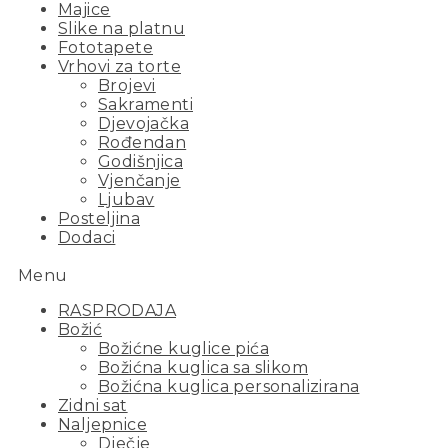
Majice
Slike na platnu
Fototapete
Vrhovi za torte
Brojevi
Sakramenti
Djevojačka
Rođendan
Godišnjica
Vjenčanje
Ljubav
Posteljina
Dodaci
Menu
RASPRODAJA
Božić
Božićne kuglice pića
Božićna kuglica sa slikom
Božićna kuglica personalizirana
Zidni sat
Naljepnice
Dječje