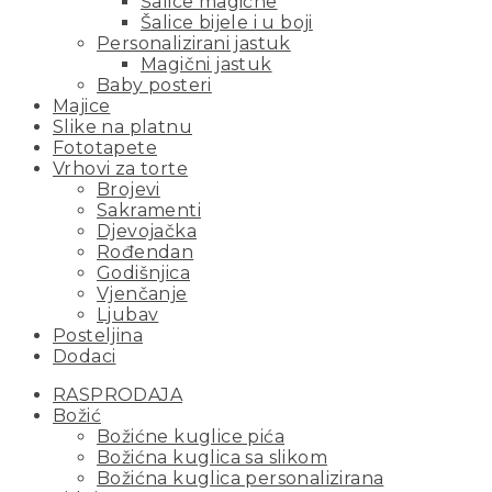
Šalice magične
Šalice bijele i u boji
Personalizirani jastuk
Magični jastuk
Baby posteri
Majice
Slike na platnu
Fototapete
Vrhovi za torte
Brojevi
Sakramenti
Djevojačka
Rođendan
Godišnjica
Vjenčanje
Ljubav
Posteljina
Dodaci
RASPRODAJA
Božić
Božićne kuglice pića
Božićna kuglica sa slikom
Božićna kuglica personalizirana