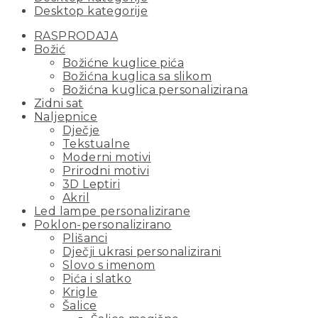
Desktop kategorije
RASPRODAJA
Božić
Božićne kuglice pića
Božićna kuglica sa slikom
Božićna kuglica personalizirana
Zidni sat
Naljepnice
Dječje
Tekstualne
Moderni motivi
Prirodni motivi
3D Leptiri
Akril
Led lampe personalizirane
Poklon-personalizirano
Plišanci
Dječji ukrasi personalizirani
Slovo s imenom
Pića i slatko
Krigle
Šalice