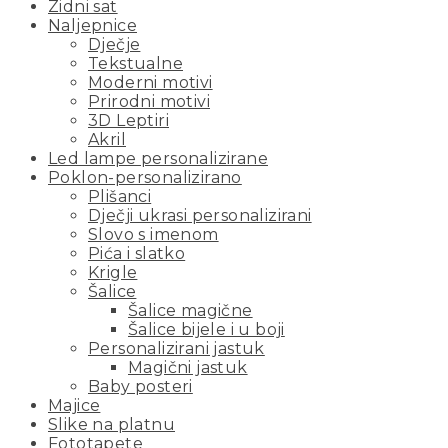
Zidni sat
Naljepnice
Dječje
Tekstualne
Moderni motivi
Prirodni motivi
3D Leptiri
Akril
Led lampe personalizirane
Poklon-personalizirano
Plišanci
Dječji ukrasi personalizirani
Slovo s imenom
Pića i slatko
Krigle
Šalice
Šalice magične
Šalice bijele i u boji
Personalizirani jastuk
Magični jastuk
Baby posteri
Majice
Slike na platnu
Fototapete