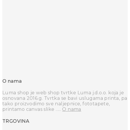
O nama
Luma shop je web shop tvrtke Luma j.d.o.o. koja je
osnovana 2016.g. Tvrtka se bavi uslugama printa, pa
tako proizvodimo sve naljepnice, fototapete,
printamo canvas slike …..
O nama
TRGOVINA