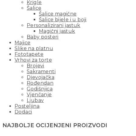
Krigle
Šalice
Šalice magične
Šalice bijele i u boji
Personalizirani jastuk
Magični jastuk
Baby posteri
Majice
Slike na platnu
Fototapete
Vrhovi za torte
Brojevi
Sakramenti
Djevojačka
Rođendan
Godišnjica
Vjenčanje
Ljubav
Posteljina
Dodaci
NAJBOLJE OCIJENJENI PROIZVODI