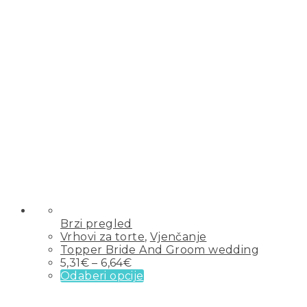
Brzi pregled
Vrhovi za torte
,
Vjenčanje
Topper Bride And Groom wedding
5,31
€
–
6,64
€
Odaberi opcije