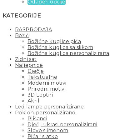
Odaberi opcije
KATEGORIJE
RASPRODAJA
Božić
Božićne kuglice pića
Božićna kuglica sa slikom
Božićna kuglica personalizirana
Zidni sat
Naljepnice
Dječje
Tekstualne
Moderni motivi
Prirodni motivi
3D Leptiri
Akril
Led lampe personalizirane
Poklon-personalizirano
Plišanci
Dječji ukrasi personalizirani
Slovo s imenom
Pića i slatko