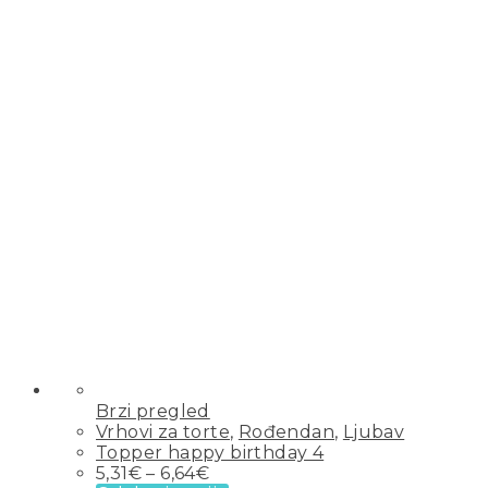
Brzi pregled
Vrhovi za torte
,
Rođendan
,
Ljubav
Topper happy birthday 4
5,31
€
–
6,64
€