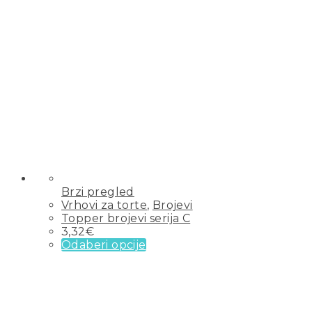
Brzi pregled
Vrhovi za torte
,
Brojevi
Topper brojevi serija C
3,32
€
Odaberi opcije