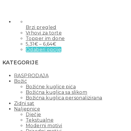
Brzi pregled
Vrhovi za torte
Topper im done
5,31
€
–
6,64
€
Odaberi opcije
KATEGORIJE
RASPRODAJA
Božić
Božićne kuglice pića
Božićna kuglica sa slikom
Božićna kuglica personalizirana
Zidni sat
Naljepnice
Dječje
Tekstualne
Moderni motivi