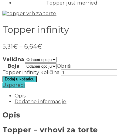
Topper just merried
Topper infinity
5,31
€
–
6,64
€
Veličina
Boja
Obriši
Topper infinity količina
Dodaj u košaricu
Usporedi
Opis
Dodatne informacije
Opis
Topper – vrhovi za torte