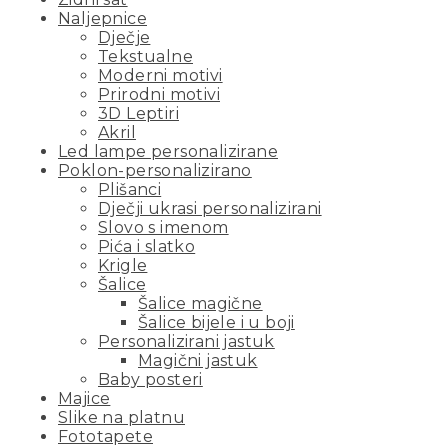
Naljepnice
Dječje
Tekstualne
Moderni motivi
Prirodni motivi
3D Leptiri
Akril
Led lampe personalizirane
Poklon-personalizirano
Plišanci
Dječji ukrasi personalizirani
Slovo s imenom
Pića i slatko
Krigle
Šalice
Šalice magične
Šalice bijele i u boji
Personalizirani jastuk
Magični jastuk
Baby posteri
Majice
Slike na platnu
Fototapete