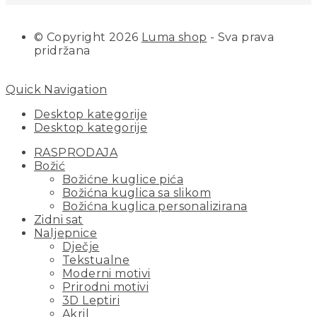
© Copyright 2026
Luma shop
- Sva prava
pridržana
Quick Navigation
Desktop kategorije
Desktop kategorije
RASPRODAJA
Božić
Božićne kuglice pića
Božićna kuglica sa slikom
Božićna kuglica personalizirana
Zidni sat
Naljepnice
Dječje
Tekstualne
Moderni motivi
Prirodni motivi
3D Leptiri
Akril