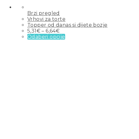
Brzi pregled
Vrhovi za torte
Topper od danas si dijete bozje
5,31
€
–
6,64
€
Odaberi opcije