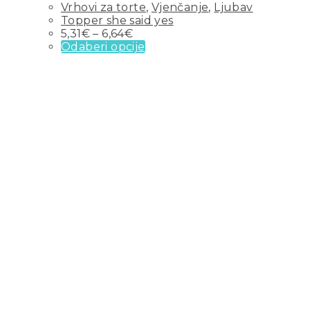
Vrhovi za torte
,
Vjenčanje
,
Ljubav
Topper she said yes
5,31
€
–
6,64
€
Odaberi opcije