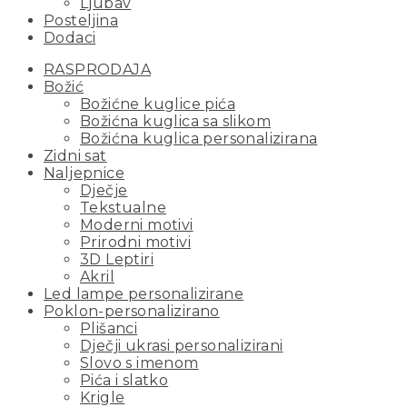
Ljubav
Posteljina
Dodaci
RASPRODAJA
Božić
Božićne kuglice pića
Božićna kuglica sa slikom
Božićna kuglica personalizirana
Zidni sat
Naljepnice
Dječje
Tekstualne
Moderni motivi
Prirodni motivi
3D Leptiri
Akril
Led lampe personalizirane
Poklon-personalizirano
Plišanci
Dječji ukrasi personalizirani
Slovo s imenom
Pića i slatko
Krigle