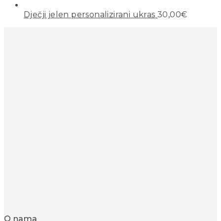
Dječji jelen personalizirani ukras
30,00
€
O nama