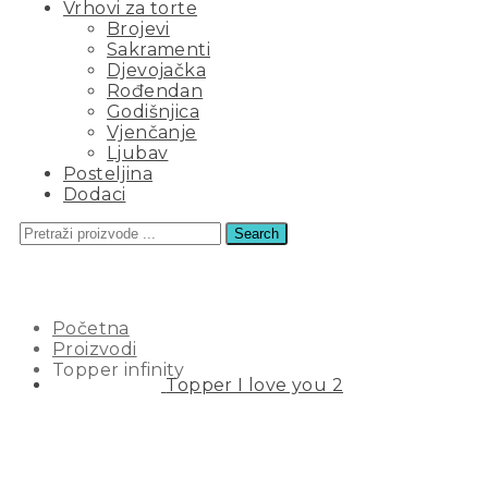
Vrhovi za torte
Brojevi
Sakramenti
Djevojačka
Rođendan
Godišnjica
Vjenčanje
Ljubav
Posteljina
Dodaci
Search
TOPPER INFINITY
Početna
Proizvodi
Topper infinity
Topper I love you 2