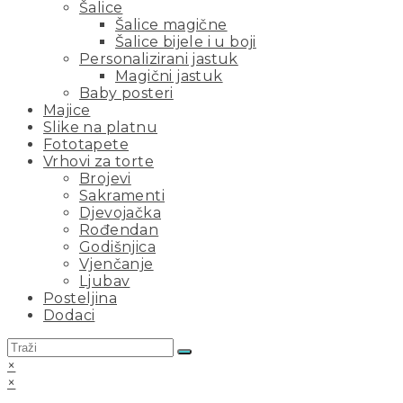
Šalice
Šalice magične
Šalice bijele i u boji
Personalizirani jastuk
Magični jastuk
Baby posteri
Majice
Slike na platnu
Fototapete
Vrhovi za torte
Brojevi
Sakramenti
Djevojačka
Rođendan
Godišnjica
Vjenčanje
Ljubav
Posteljina
Dodaci
×
×