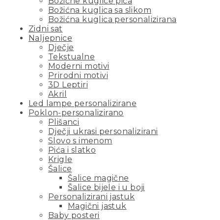
Božićne kuglice pića
Božićna kuglica sa slikom
Božićna kuglica personalizirana
Zidni sat
Naljepnice
Dječje
Tekstualne
Moderni motivi
Prirodni motivi
3D Leptiri
Akril
Led lampe personalizirane
Poklon-personalizirano
Plišanci
Dječji ukrasi personalizirani
Slovo s imenom
Pića i slatko
Krigle
Šalice
Šalice magične
Šalice bijele i u boji
Personalizirani jastuk
Magični jastuk
Baby posteri