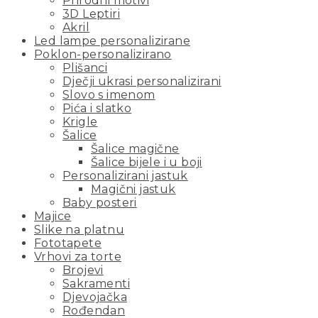
Prirodni motivi
3D Leptiri
Akril
Led lampe personalizirane
Poklon-personalizirano
Plišanci
Dječji ukrasi personalizirani
Slovo s imenom
Pića i slatko
Krigle
Šalice
Šalice magične
Šalice bijele i u boji
Personalizirani jastuk
Magični jastuk
Baby posteri
Majice
Slike na platnu
Fototapete
Vrhovi za torte
Brojevi
Sakramenti
Djevojačka
Rođendan