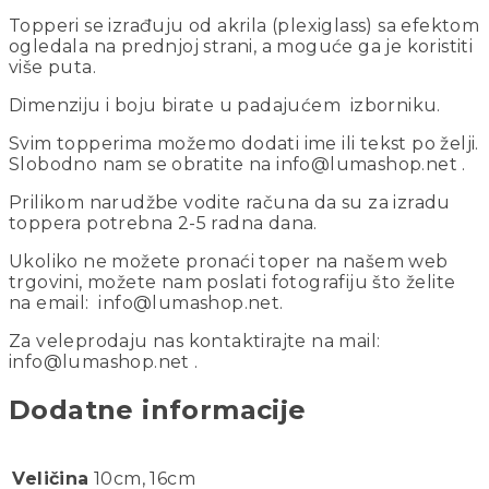
Topperi se izrađuju od akrila (plexiglass) sa efektom
ogledala na prednjoj strani, a moguće ga je koristiti
više puta.
Dimenziju i boju birate u padajućem izborniku.
Svim topperima možemo dodati ime ili tekst po želji.
Slobodno nam se obratite na info@lumashop.net .
Prilikom narudžbe vodite računa da su za izradu
toppera potrebna 2-5 radna dana.
Ukoliko ne možete pronaći toper na našem web
trgovini, možete nam poslati fotografiju što želite
na email: info@lumashop.net.
Za veleprodaju nas kontaktirajte na mail:
info@lumashop.net .
Dodatne informacije
Veličina
10cm, 16cm