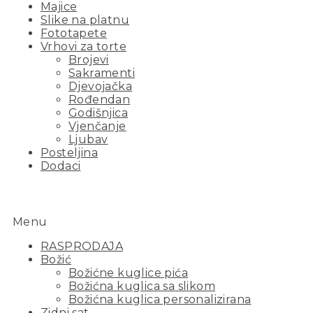
Majice
Slike na platnu
Fototapete
Vrhovi za torte
Brojevi
Sakramenti
Djevojačka
Rođendan
Godišnjica
Vjenčanje
Ljubav
Posteljina
Dodaci
Menu
RASPRODAJA
Božić
Božićne kuglice pića
Božićna kuglica sa slikom
Božićna kuglica personalizirana
Zidni sat