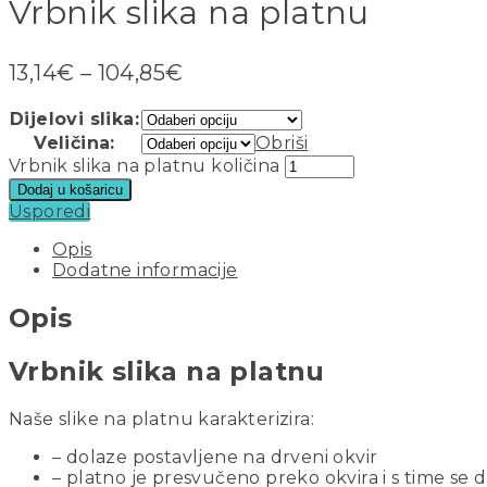
Vrbnik slika na platnu
13,14
€
–
104,85
€
Dijelovi slika:
Veličina:
Obriši
Vrbnik slika na platnu količina
Dodaj u košaricu
Usporedi
Opis
Dodatne informacije
Opis
Vrbnik slika na platnu
Naše slike na platnu karakterizira:
– dolaze postavljene na drveni okvir
– platno je presvučeno preko okvira i s time se 