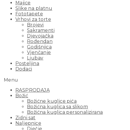
Majice
Slike na platnu
Fototapete
Vrhovi za torte
Brojevi
Sakramenti
Djevojačka
Rođendan
Godišnjica
Vjenčanje
Ljubav
Posteljina
Dodaci
Menu
RASPRODAJA
Božić
Božićne kuglice pića
Božićna kuglica sa slikom
Božićna kuglica personalizirana
Zidni sat
Naljepnice
Dječje