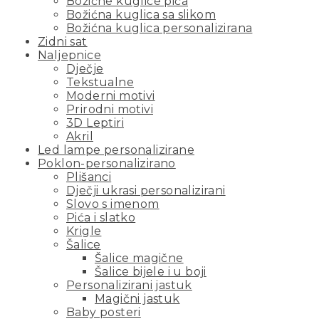
Božićne kuglice pića
Božićna kuglica sa slikom
Božićna kuglica personalizirana
Zidni sat
Naljepnice
Dječje
Tekstualne
Moderni motivi
Prirodni motivi
3D Leptiri
Akril
Led lampe personalizirane
Poklon-personalizirano
Plišanci
Dječji ukrasi personalizirani
Slovo s imenom
Pića i slatko
Krigle
Šalice
Šalice magične
Šalice bijele i u boji
Personalizirani jastuk
Magični jastuk
Baby posteri