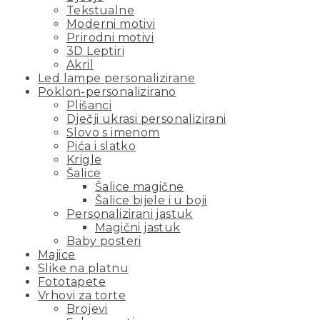
Tekstualne
Moderni motivi
Prirodni motivi
3D Leptiri
Akril
Led lampe personalizirane
Poklon-personalizirano
Plišanci
Dječji ukrasi personalizirani
Slovo s imenom
Pića i slatko
Krigle
Šalice
Šalice magične
Šalice bijele i u boji
Personalizirani jastuk
Magični jastuk
Baby posteri
Majice
Slike na platnu
Fototapete
Vrhovi za torte
Brojevi