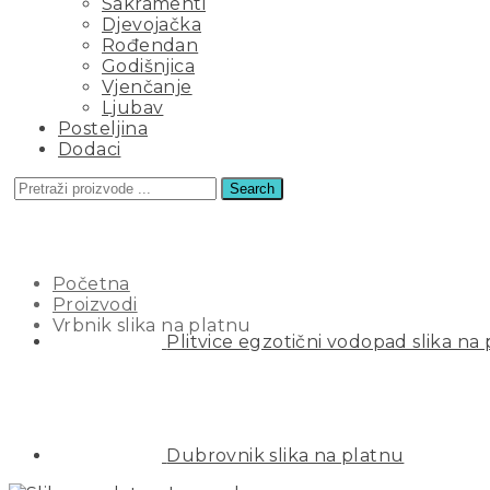
Sakramenti
Djevojačka
Rođendan
Godišnjica
Vjenčanje
Ljubav
Posteljina
Dodaci
Search
VRBNIK SLIKA NA PLATNU
Početna
Proizvodi
Vrbnik slika na platnu
Plitvice egzotični vodopad slika na
Dubrovnik slika na platnu