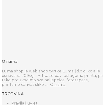
O nama
Luma shop je web shop tvrtke Luma j.d.o.o. koja je
osnovana 2016.g. Tvrtka se bavi uslugama printa, pa
tako proizvodimo sve naljepnice, fototapete,
printamo canvas slike …..
O nama
TRGOVINA
Pravila i uvjeti