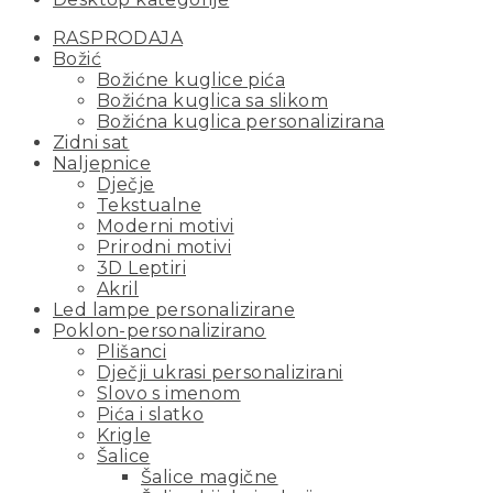
RASPRODAJA
Božić
Božićne kuglice pića
Božićna kuglica sa slikom
Božićna kuglica personalizirana
Zidni sat
Naljepnice
Dječje
Tekstualne
Moderni motivi
Prirodni motivi
3D Leptiri
Akril
Led lampe personalizirane
Poklon-personalizirano
Plišanci
Dječji ukrasi personalizirani
Slovo s imenom
Pića i slatko
Krigle
Šalice
Šalice magične