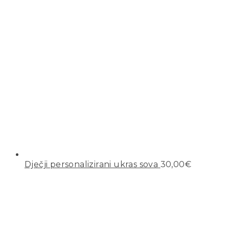
Dječji personalizirani ukras sova
30,00
€