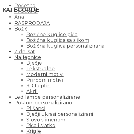
Početna
KATEGORIJE
Proizvodi
Ana
RASPRODAJA
Božić
Božićne kuglice pića
Božićna kuglica sa slikom
Božićna kuglica personalizirana
Zidni sat
Naljepnice
Dječje
Tekstualne
Moderni motivi
Prirodni motivi
3D Leptiri
Akril
Led lampe personalizirane
Poklon-personalizirano
Plišanci
Dječji ukrasi personalizirani
Slovo s imenom
Pića i slatko
Krigle