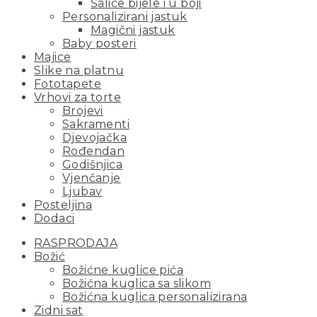
Šalice bijele i u boji
Personalizirani jastuk
Magični jastuk
Baby posteri
Majice
Slike na platnu
Fototapete
Vrhovi za torte
Brojevi
Sakramenti
Djevojačka
Rođendan
Godišnjica
Vjenčanje
Ljubav
Posteljina
Dodaci
RASPRODAJA
Božić
Božićne kuglice pića
Božićna kuglica sa slikom
Božićna kuglica personalizirana
Zidni sat