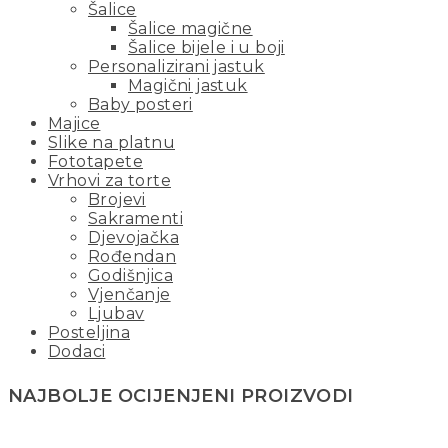
Šalice
Šalice magične
Šalice bijele i u boji
Personalizirani jastuk
Magični jastuk
Baby posteri
Majice
Slike na platnu
Fototapete
Vrhovi za torte
Brojevi
Sakramenti
Djevojačka
Rođendan
Godišnjica
Vjenčanje
Ljubav
Posteljina
Dodaci
NAJBOLJE OCIJENJENI PROIZVODI