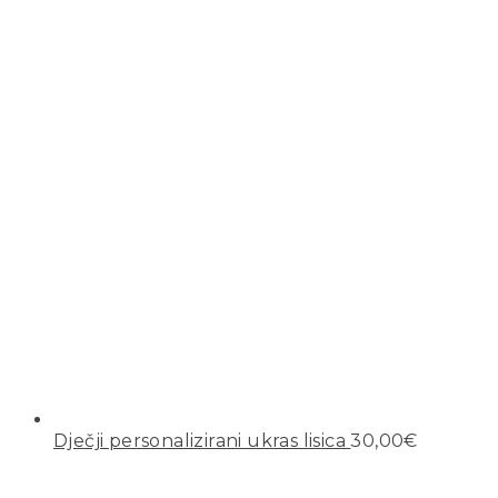
Dječji personalizirani ukras lisica
30,00
€