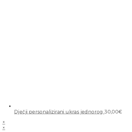
Dječji personalizirani ukras jednorog
30,00
€
×
×