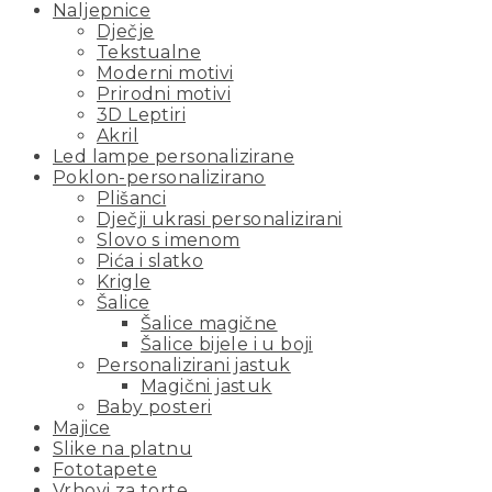
Naljepnice
Dječje
Tekstualne
Moderni motivi
Prirodni motivi
3D Leptiri
Akril
Led lampe personalizirane
Poklon-personalizirano
Plišanci
Dječji ukrasi personalizirani
Slovo s imenom
Pića i slatko
Krigle
Šalice
Šalice magične
Šalice bijele i u boji
Personalizirani jastuk
Magični jastuk
Baby posteri
Majice
Slike na platnu
Fototapete
Vrhovi za torte