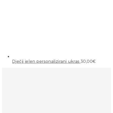
Dječji jelen personalizirani ukras
30,00
€