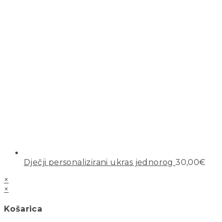
Dječji personalizirani ukras jednorog
30,00
€
×
×
Košarica