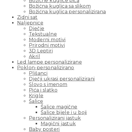
Božićne kuglice pića
Božićna kuglica sa slikom
Božićna kuglica personalizirana
Zidni sat
Naljepnice
Dječje
Tekstualne
Moderni motivi
Prirodni motivi
3D Leptiri
Akril
Led lampe personalizirane
Poklon-personalizirano
Plišanci
Dječji ukrasi personalizirani
Slovo s imenom
Pića i slatko
Krigle
Šalice
Šalice magične
Šalice bijele i u boji
Personalizirani jastuk
Magični jastuk
Baby posteri