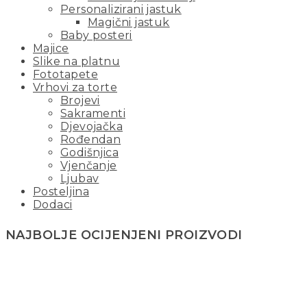
Personalizirani jastuk
Magični jastuk
Baby posteri
Majice
Slike na platnu
Fototapete
Vrhovi za torte
Brojevi
Sakramenti
Djevojačka
Rođendan
Godišnjica
Vjenčanje
Ljubav
Posteljina
Dodaci
NAJBOLJE OCIJENJENI PROIZVODI