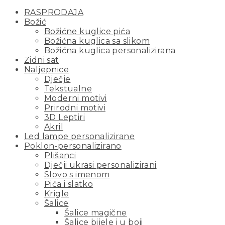
RASPRODAJA
Božić
Božićne kuglice pića
Božićna kuglica sa slikom
Božićna kuglica personalizirana
Zidni sat
Naljepnice
Dječje
Tekstualne
Moderni motivi
Prirodni motivi
3D Leptiri
Akril
Led lampe personalizirane
Poklon-personalizirano
Plišanci
Dječji ukrasi personalizirani
Slovo s imenom
Pića i slatko
Krigle
Šalice
Šalice magične
Šalice bijele i u boji