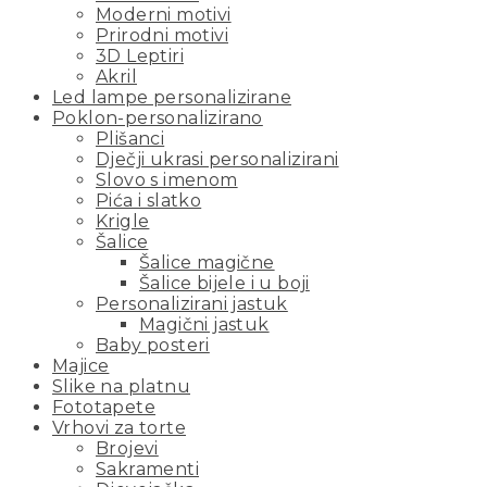
Moderni motivi
Prirodni motivi
3D Leptiri
Akril
Led lampe personalizirane
Poklon-personalizirano
Plišanci
Dječji ukrasi personalizirani
Slovo s imenom
Pića i slatko
Krigle
Šalice
Šalice magične
Šalice bijele i u boji
Personalizirani jastuk
Magični jastuk
Baby posteri
Majice
Slike na platnu
Fototapete
Vrhovi za torte
Brojevi
Sakramenti