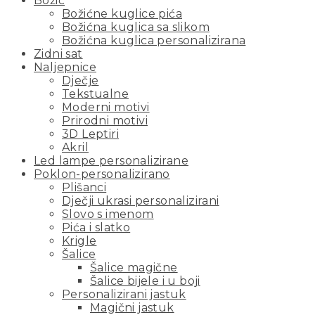
Božić
Božićne kuglice pića
Božićna kuglica sa slikom
Božićna kuglica personalizirana
Zidni sat
Naljepnice
Dječje
Tekstualne
Moderni motivi
Prirodni motivi
3D Leptiri
Akril
Led lampe personalizirane
Poklon-personalizirano
Plišanci
Dječji ukrasi personalizirani
Slovo s imenom
Pića i slatko
Krigle
Šalice
Šalice magične
Šalice bijele i u boji
Personalizirani jastuk
Magični jastuk