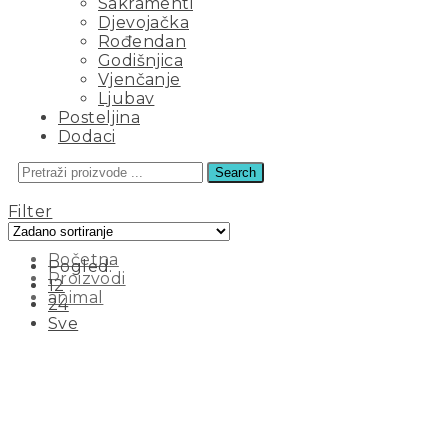
Sakramenti
Djevojačka
Rođendan
Godišnjica
Vjenčanje
Ljubav
Posteljina
Dodaci
Search
ANIMAL
Filter
Početna
Pogled:
Proizvodi
12
animal
24
Sve