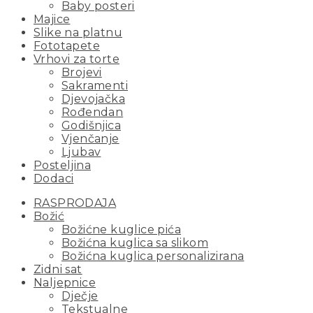
Baby posteri
Majice
Slike na platnu
Fototapete
Vrhovi za torte
Brojevi
Sakramenti
Djevojačka
Rođendan
Godišnjica
Vjenčanje
Ljubav
Posteljina
Dodaci
RASPRODAJA
Božić
Božićne kuglice pića
Božićna kuglica sa slikom
Božićna kuglica personalizirana
Zidni sat
Naljepnice
Dječje
Tekstualne