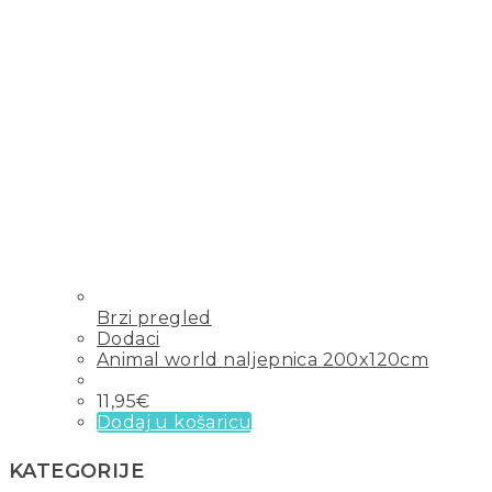
Brzi pregled
Dodaci
Animal world naljepnica 200x120cm
11,95
€
Dodaj u košaricu
KATEGORIJE