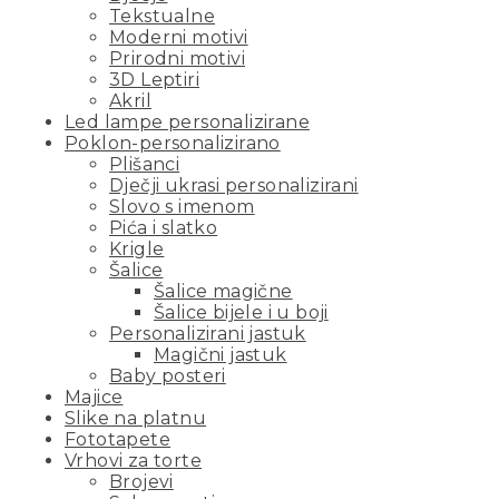
Tekstualne
Moderni motivi
Prirodni motivi
3D Leptiri
Akril
Led lampe personalizirane
Poklon-personalizirano
Plišanci
Dječji ukrasi personalizirani
Slovo s imenom
Pića i slatko
Krigle
Šalice
Šalice magične
Šalice bijele i u boji
Personalizirani jastuk
Magični jastuk
Baby posteri
Majice
Slike na platnu
Fototapete
Vrhovi za torte
Brojevi