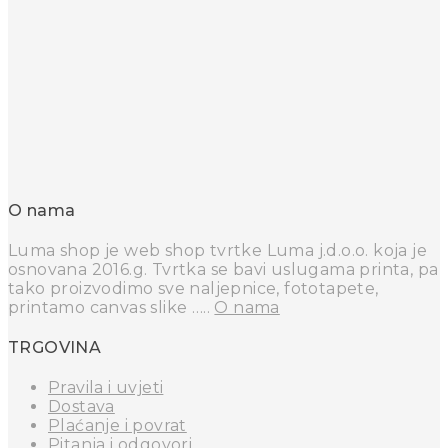
O nama
Luma shop je web shop tvrtke Luma j.d.o.o. koja je
osnovana 2016.g. Tvrtka se bavi uslugama printa, pa
tako proizvodimo sve naljepnice, fototapete,
printamo canvas slike …..
O nama
TRGOVINA
Pravila i uvjeti
Dostava
Plaćanje i povrat
Pitanja i odgovori