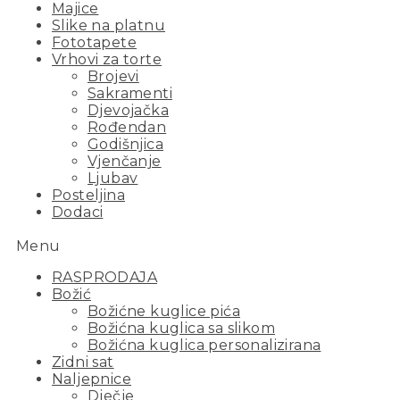
Majice
Slike na platnu
Fototapete
Vrhovi za torte
Brojevi
Sakramenti
Djevojačka
Rođendan
Godišnjica
Vjenčanje
Ljubav
Posteljina
Dodaci
Menu
RASPRODAJA
Božić
Božićne kuglice pića
Božićna kuglica sa slikom
Božićna kuglica personalizirana
Zidni sat
Naljepnice
Dječje