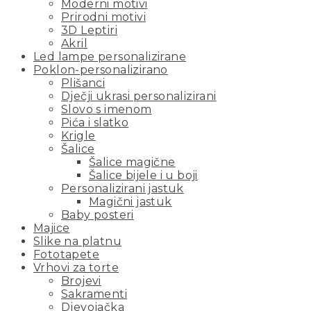
Moderni motivi
Prirodni motivi
3D Leptiri
Akril
Led lampe personalizirane
Poklon-personalizirano
Plišanci
Dječji ukrasi personalizirani
Slovo s imenom
Pića i slatko
Krigle
Šalice
Šalice magične
Šalice bijele i u boji
Personalizirani jastuk
Magični jastuk
Baby posteri
Majice
Slike na platnu
Fototapete
Vrhovi za torte
Brojevi
Sakramenti
Djevojačka