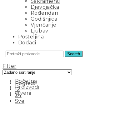
Sakramenti
Djevojačka
Rođendan
Godišnjica
Vjenčanje
Ljubav
Posteljina
Dodaci
Search
CRVENI
Filter
Početna
Pogled:
Proizvodi
12
crveni
24
Sve