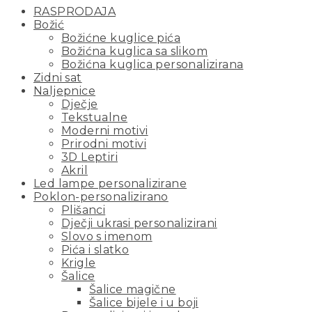
RASPRODAJA
Božić
Božićne kuglice pića
Božićna kuglica sa slikom
Božićna kuglica personalizirana
Zidni sat
Naljepnice
Dječje
Tekstualne
Moderni motivi
Prirodni motivi
3D Leptiri
Akril
Led lampe personalizirane
Poklon-personalizirano
Plišanci
Dječji ukrasi personalizirani
Slovo s imenom
Pića i slatko
Krigle
Šalice
Šalice magične
Šalice bijele i u boji