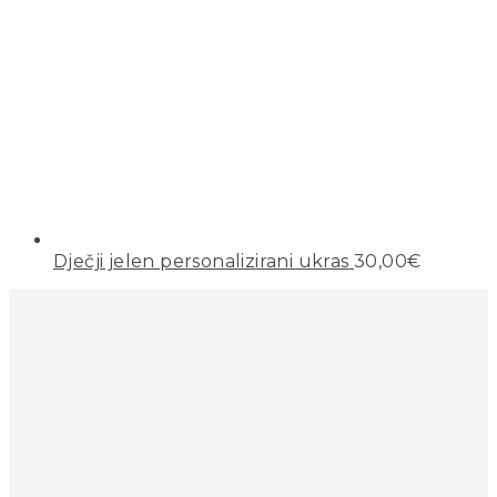
Dječji jelen personalizirani ukras
30,00
€