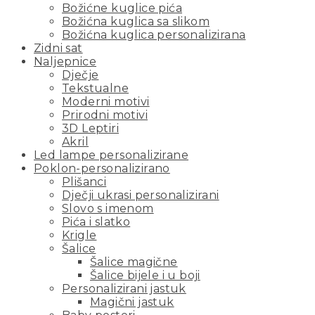
Božićne kuglice pića
Božićna kuglica sa slikom
Božićna kuglica personalizirana
Zidni sat
Naljepnice
Dječje
Tekstualne
Moderni motivi
Prirodni motivi
3D Leptiri
Akril
Led lampe personalizirane
Poklon-personalizirano
Plišanci
Dječji ukrasi personalizirani
Slovo s imenom
Pića i slatko
Krigle
Šalice
Šalice magične
Šalice bijele i u boji
Personalizirani jastuk
Magični jastuk