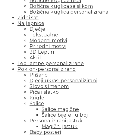
Božićne kuglice pića
Božićna kuglica sa slikom
Božićna kuglica personalizirana
Zidni sat
Naljepnice
Dječje
Tekstualne
Moderni motivi
Prirodni motivi
3D Leptiri
Akril
Led lampe personalizirane
Poklon-personalizirano
Plišanci
Dječji ukrasi personalizirani
Slovo s imenom
Pića i slatko
Krigle
Šalice
Šalice magične
Šalice bijele i u boji
Personalizirani jastuk
Magični jastuk
Baby posteri