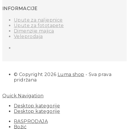
INFORMACIJE
Upute za naljepnice
Upute za fototapete
Dimenzije majica
Veleprodaja
© Copyright 2026
Luma shop
- Sva prava
pridržana
Quick Navigation
Desktop kategorije
Desktop kategorije
RASPRODAJA
Božić