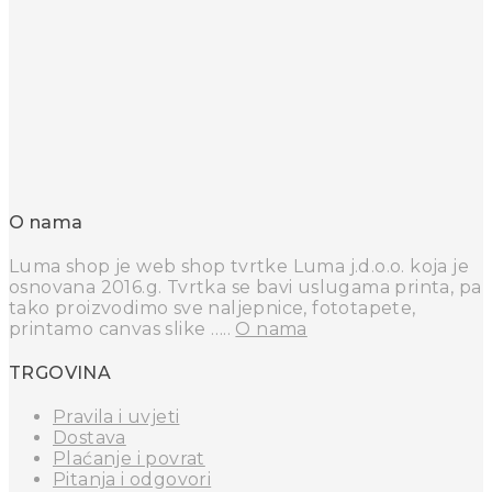
O nama
Luma shop je web shop tvrtke Luma j.d.o.o. koja je
osnovana 2016.g. Tvrtka se bavi uslugama printa, pa
tako proizvodimo sve naljepnice, fototapete,
printamo canvas slike …..
O nama
TRGOVINA
Pravila i uvjeti
Dostava
Plaćanje i povrat
Pitanja i odgovori