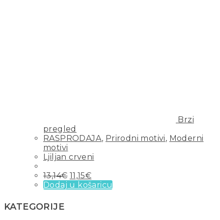
Brzi
pregled
RASPRODAJA
,
Prirodni motivi
,
Moderni
motivi
Ljiljan crveni
13,14
€
11,15
€
Dodaj u košaricu
KATEGORIJE