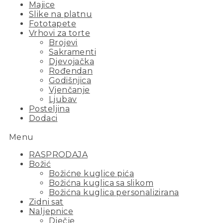
Majice
Slike na platnu
Fototapete
Vrhovi za torte
Brojevi
Sakramenti
Djevojačka
Rođendan
Godišnjica
Vjenčanje
Ljubav
Posteljina
Dodaci
Menu
RASPRODAJA
Božić
Božićne kuglice pića
Božićna kuglica sa slikom
Božićna kuglica personalizirana
Zidni sat
Naljepnice
Dječje