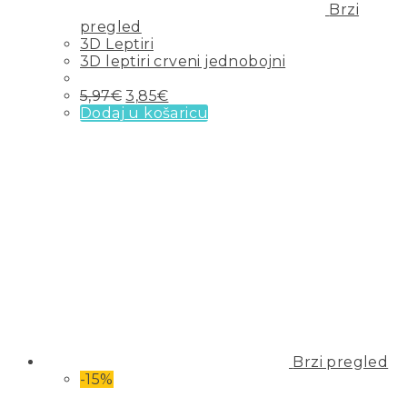
Brzi
pregled
3D Leptiri
3D leptiri crveni jednobojni
5,97
€
3,85
€
Dodaj u košaricu
Brzi pregled
-15%