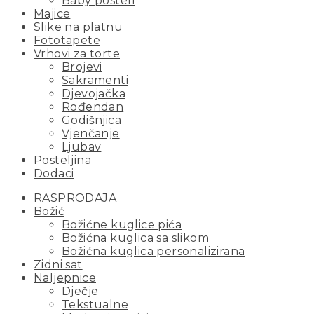
Baby posteri
Majice
Slike na platnu
Fototapete
Vrhovi za torte
Brojevi
Sakramenti
Djevojačka
Rođendan
Godišnjica
Vjenčanje
Ljubav
Posteljina
Dodaci
RASPRODAJA
Božić
Božićne kuglice pića
Božićna kuglica sa slikom
Božićna kuglica personalizirana
Zidni sat
Naljepnice
Dječje
Tekstualne