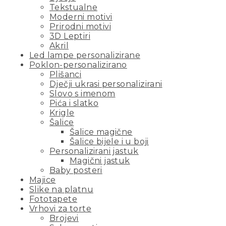
Tekstualne
Moderni motivi
Prirodni motivi
3D Leptiri
Akril
Led lampe personalizirane
Poklon-personalizirano
Plišanci
Dječji ukrasi personalizirani
Slovo s imenom
Pića i slatko
Krigle
Šalice
Šalice magične
Šalice bijele i u boji
Personalizirani jastuk
Magični jastuk
Baby posteri
Majice
Slike na platnu
Fototapete
Vrhovi za torte
Brojevi