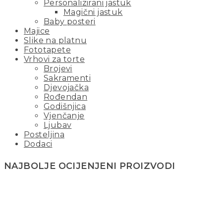
Personalizirani jastuk
Magični jastuk
Baby posteri
Majice
Slike na platnu
Fototapete
Vrhovi za torte
Brojevi
Sakramenti
Djevojačka
Rođendan
Godišnjica
Vjenčanje
Ljubav
Posteljina
Dodaci
NAJBOLJE OCIJENJENI PROIZVODI