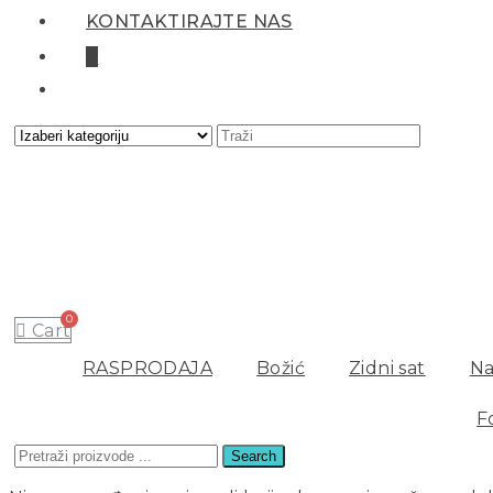
KONTAKTIRAJTE NAS
0
Cart
RASPRODAJA
Božić
Zidni sat
Na
F
Search