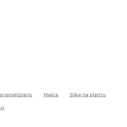
rsonalizirano
Majice
Slike na platnu
ci