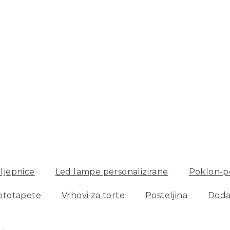
ljepnice
Led lampe personalizirane
Poklon-pe
ototapete
Vrhovi za torte
Posteljina
Doda