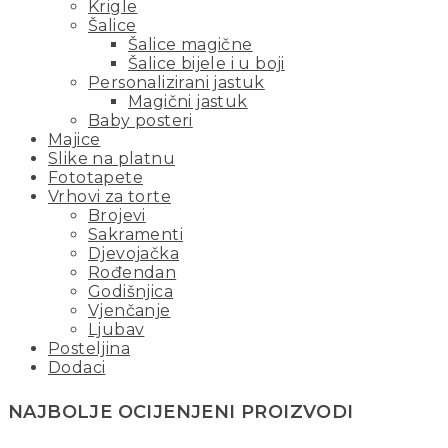
Krigle
Šalice
Šalice magične
Šalice bijele i u boji
Personalizirani jastuk
Magični jastuk
Baby posteri
Majice
Slike na platnu
Fototapete
Vrhovi za torte
Brojevi
Sakramenti
Djevojačka
Rođendan
Godišnjica
Vjenčanje
Ljubav
Posteljina
Dodaci
NAJBOLJE OCIJENJENI PROIZVODI