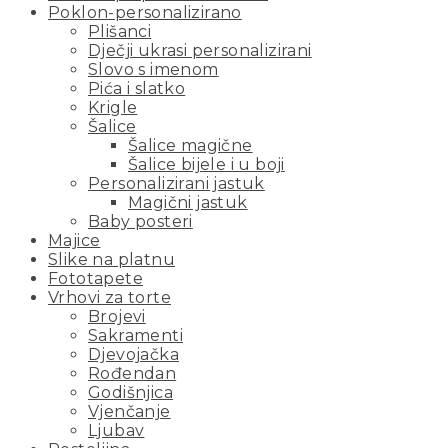
Poklon-personalizirano
Plišanci
Dječji ukrasi personalizirani
Slovo s imenom
Pića i slatko
Krigle
Šalice
Šalice magične
Šalice bijele i u boji
Personalizirani jastuk
Magični jastuk
Baby posteri
Majice
Slike na platnu
Fototapete
Vrhovi za torte
Brojevi
Sakramenti
Djevojačka
Rođendan
Godišnjica
Vjenčanje
Ljubav