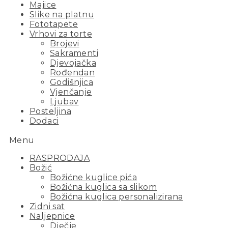
Majice
Slike na platnu
Fototapete
Vrhovi za torte
Brojevi
Sakramenti
Djevojačka
Rođendan
Godišnjica
Vjenčanje
Ljubav
Posteljina
Dodaci
Menu
RASPRODAJA
Božić
Božićne kuglice pića
Božićna kuglica sa slikom
Božićna kuglica personalizirana
Zidni sat
Naljepnice
Dječje