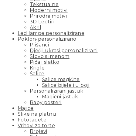
Tekstualne
Moderni motivi
Prirodni motivi
3D Leptiri
Akril
Led lampe personalizirane
Poklon-personalizirano
Plišanci
Dječji ukrasi personalizirani
Slovo s imenom
Pića i slatko
Krigle
Šalice
Šalice magične
Šalice bijele i u boji
Personalizirani jastuk
Magični jastuk
Baby posteri
Majice
Slike na platnu
Fototapete
Vrhovi za torte
Brojevi