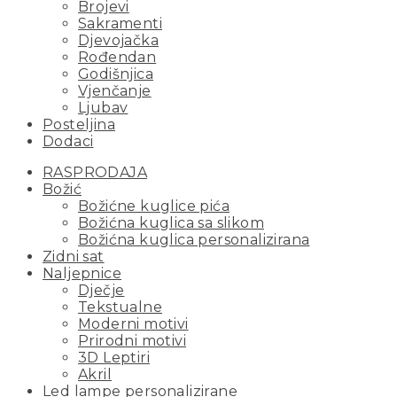
Brojevi
Sakramenti
Djevojačka
Rođendan
Godišnjica
Vjenčanje
Ljubav
Posteljina
Dodaci
RASPRODAJA
Božić
Božićne kuglice pića
Božićna kuglica sa slikom
Božićna kuglica personalizirana
Zidni sat
Naljepnice
Dječje
Tekstualne
Moderni motivi
Prirodni motivi
3D Leptiri
Akril
Led lampe personalizirane