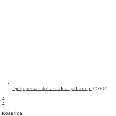
Dječji personalizirani ukras jednorog
30,00
€
×
×
Košarica