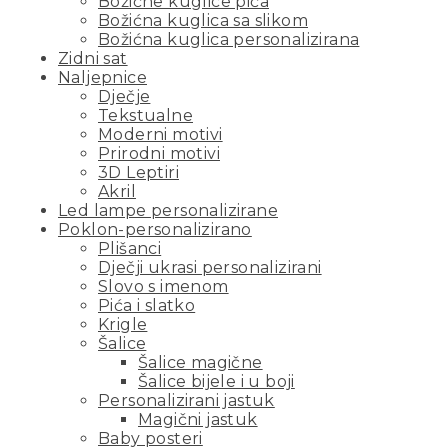
Božićne kuglice pića
Božićna kuglica sa slikom
Božićna kuglica personalizirana
Zidni sat
Naljepnice
Dječje
Tekstualne
Moderni motivi
Prirodni motivi
3D Leptiri
Akril
Led lampe personalizirane
Poklon-personalizirano
Plišanci
Dječji ukrasi personalizirani
Slovo s imenom
Pića i slatko
Krigle
Šalice
Šalice magične
Šalice bijele i u boji
Personalizirani jastuk
Magični jastuk
Baby posteri