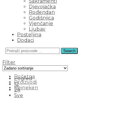
Sakramenti
Djevojačka
Rođendan
Godišnjica
Vjenčanje
Ljubav
Posteljina
Dodaci
Search
HEINEKEN
Filter
Početna
Pogled:
Proizvodi
12
Heineken
24
Sve