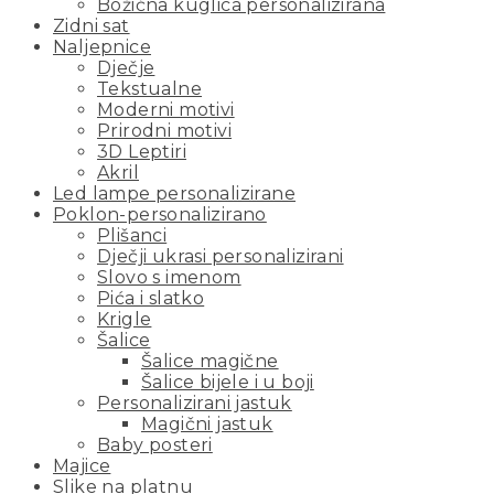
Božićna kuglica personalizirana
Zidni sat
Naljepnice
Dječje
Tekstualne
Moderni motivi
Prirodni motivi
3D Leptiri
Akril
Led lampe personalizirane
Poklon-personalizirano
Plišanci
Dječji ukrasi personalizirani
Slovo s imenom
Pića i slatko
Krigle
Šalice
Šalice magične
Šalice bijele i u boji
Personalizirani jastuk
Magični jastuk
Baby posteri
Majice
Slike na platnu