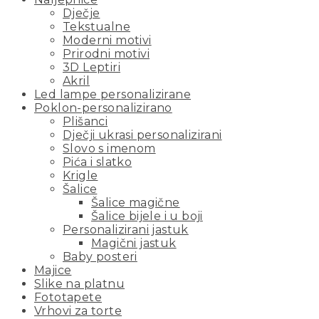
Dječje
Tekstualne
Moderni motivi
Prirodni motivi
3D Leptiri
Akril
Led lampe personalizirane
Poklon-personalizirano
Plišanci
Dječji ukrasi personalizirani
Slovo s imenom
Pića i slatko
Krigle
Šalice
Šalice magične
Šalice bijele i u boji
Personalizirani jastuk
Magični jastuk
Baby posteri
Majice
Slike na platnu
Fototapete
Vrhovi za torte