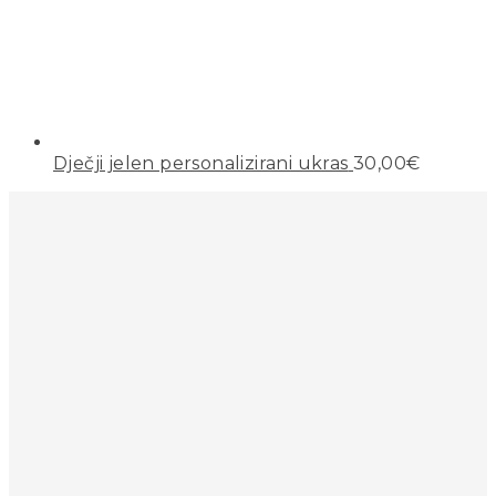
Dječji jelen personalizirani ukras
30,00
€