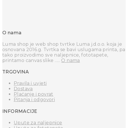
O nama
Luma shop je web shop tvrtke Luma j.d.o.o. koja je
osnovana 2016.g. Tvrtka se bavi uslugama printa, pa
tako proizvodimo sve naljepnice, fototapete,
printamo canvas slike …..
O nama
TRGOVINA
Pravila i uvjeti
Dostava
Plaćanje i povrat
Pitanja i odgovori
INFORMACIJE
Upute za naljepnice