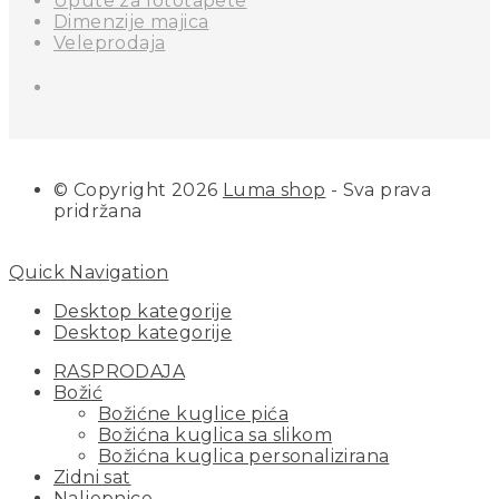
Upute za fototapete
Dimenzije majica
Veleprodaja
© Copyright 2026
Luma shop
- Sva prava
pridržana
Quick Navigation
Desktop kategorije
Desktop kategorije
RASPRODAJA
Božić
Božićne kuglice pića
Božićna kuglica sa slikom
Božićna kuglica personalizirana
Zidni sat
Naljepnice