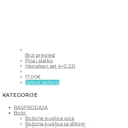
Brzi pregled
Pića i slatko
Heineken set 4×0,33l
17,00
€
Select options
KATEGORIJE
RASPRODAJA
Božić
Božićne kuglice pića
Božićna kuglica sa slikom