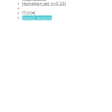
Heineken set 4×0,33l
17,00
€
Select options