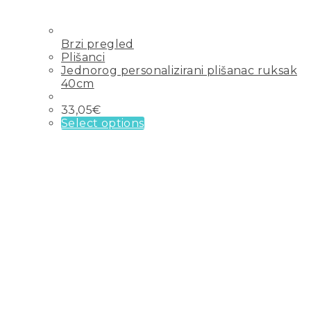
Brzi pregled
Plišanci
Jednorog personalizirani plišanac ruksak
40cm
33,05
€
Select options