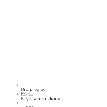
Brzi pregled
Krigle
Krigla personalizirana