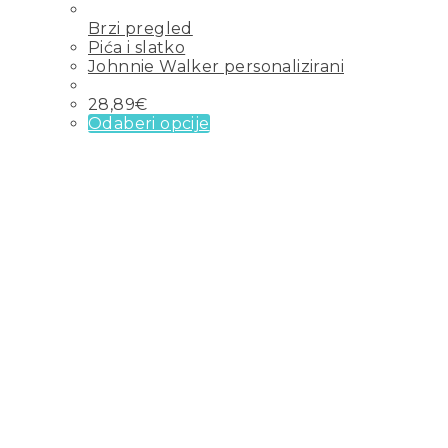
Brzi pregled
Pića i slatko
Johnnie Walker personalizirani
28,89
€
Odaberi opcije