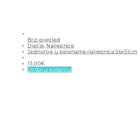
Brzi pregled
Dječje
,
Naljepnice
Jednorog u pelenama naljepnica 56x51cm
13,00
€
Dodaj u košaricu