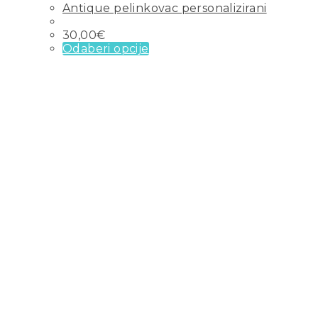
Antique pelinkovac personalizirani
30,00
€
Odaberi opcije