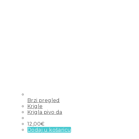
Brzi pregled
Krigle
Krigla pivo da
12,00
€
Dodaj u košaricu