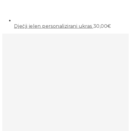
Dječji jelen personalizirani ukras
30,00
€