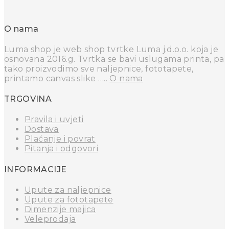
O nama
Luma shop je web shop tvrtke Luma j.d.o.o. koja je
osnovana 2016.g. Tvrtka se bavi uslugama printa, pa
tako proizvodimo sve naljepnice, fototapete,
printamo canvas slike …..
O nama
TRGOVINA
Pravila i uvjeti
Dostava
Plaćanje i povrat
Pitanja i odgovori
INFORMACIJE
Upute za naljepnice
Upute za fototapete
Dimenzije majica
Veleprodaja