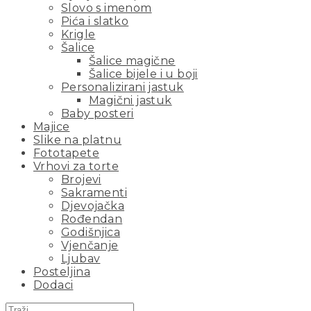
Slovo s imenom
Pića i slatko
Krigle
Šalice
Šalice magične
Šalice bijele i u boji
Personalizirani jastuk
Magični jastuk
Baby posteri
Majice
Slike na platnu
Fototapete
Vrhovi za torte
Brojevi
Sakramenti
Djevojačka
Rođendan
Godišnjica
Vjenčanje
Ljubav
Posteljina
Dodaci