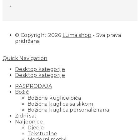
© Copyright 2026
Luma shop
- Sva prava
pridržana
Quick Navigation
Desktop kategorije
Desktop kategorije
RASPRODAJA
Božić
Božićne kuglice pića
Božićna kuglica sa slikom
Božićna kuglica personalizirana
Zidni sat
Naljepnice
Dječje
Tekstualne
Moderni motivi