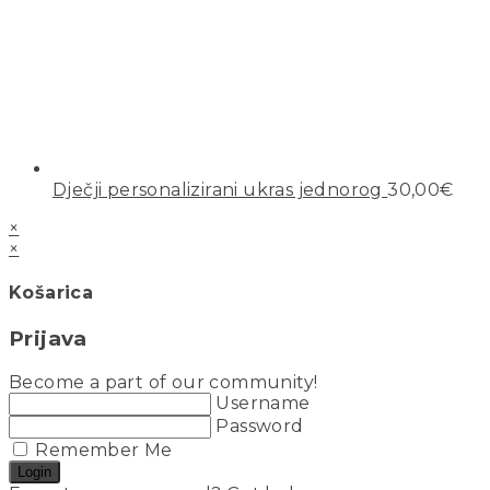
Dječji personalizirani ukras jednorog
30,00
€
×
×
Košarica
Prijava
Become a part of our community!
Username
Password
Remember Me
Login