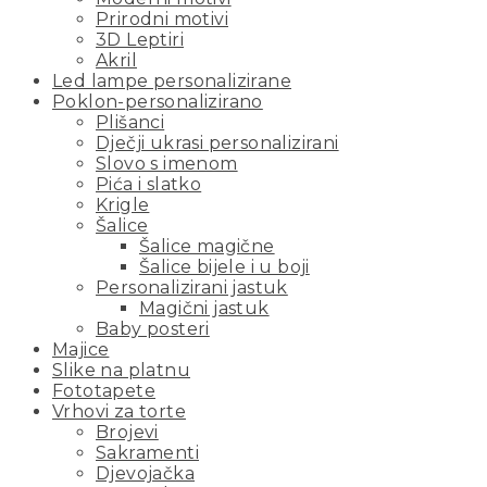
Prirodni motivi
3D Leptiri
Akril
Led lampe personalizirane
Poklon-personalizirano
Plišanci
Dječji ukrasi personalizirani
Slovo s imenom
Pića i slatko
Krigle
Šalice
Šalice magične
Šalice bijele i u boji
Personalizirani jastuk
Magični jastuk
Baby posteri
Majice
Slike na platnu
Fototapete
Vrhovi za torte
Brojevi
Sakramenti
Djevojačka