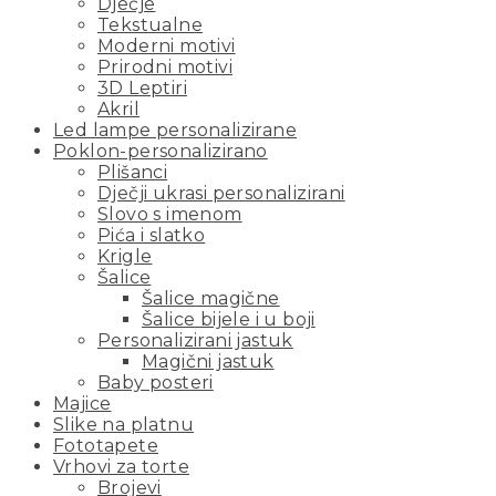
Dječje
Tekstualne
Moderni motivi
Prirodni motivi
3D Leptiri
Akril
Led lampe personalizirane
Poklon-personalizirano
Plišanci
Dječji ukrasi personalizirani
Slovo s imenom
Pića i slatko
Krigle
Šalice
Šalice magične
Šalice bijele i u boji
Personalizirani jastuk
Magični jastuk
Baby posteri
Majice
Slike na platnu
Fototapete
Vrhovi za torte
Brojevi