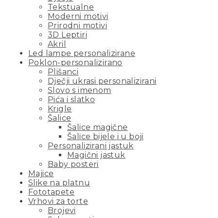
Tekstualne
Moderni motivi
Prirodni motivi
3D Leptiri
Akril
Led lampe personalizirane
Poklon-personalizirano
Plišanci
Dječji ukrasi personalizirani
Slovo s imenom
Pića i slatko
Krigle
Šalice
Šalice magične
Šalice bijele i u boji
Personalizirani jastuk
Magični jastuk
Baby posteri
Majice
Slike na platnu
Fototapete
Vrhovi za torte
Brojevi