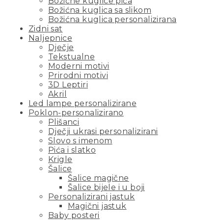
Božićne kuglice pića
Božićna kuglica sa slikom
Božićna kuglica personalizirana
Zidni sat
Naljepnice
Dječje
Tekstualne
Moderni motivi
Prirodni motivi
3D Leptiri
Akril
Led lampe personalizirane
Poklon-personalizirano
Plišanci
Dječji ukrasi personalizirani
Slovo s imenom
Pića i slatko
Krigle
Šalice
Šalice magične
Šalice bijele i u boji
Personalizirani jastuk
Magični jastuk
Baby posteri