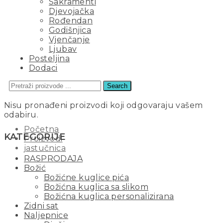
Sakramenti
Djevojačka
Rođendan
Godišnjica
Vjenčanje
Ljubav
Posteljina
Dodaci
Search
JASTUČNICA
Nisu pronađeni proizvodi koji odgovaraju vašem
odabiru.
Početna
KATEGORIJE
Proizvodi
jastučnica
RASPRODAJA
Božić
Božićne kuglice pića
Božićna kuglica sa slikom
Božićna kuglica personalizirana
Zidni sat
Naljepnice