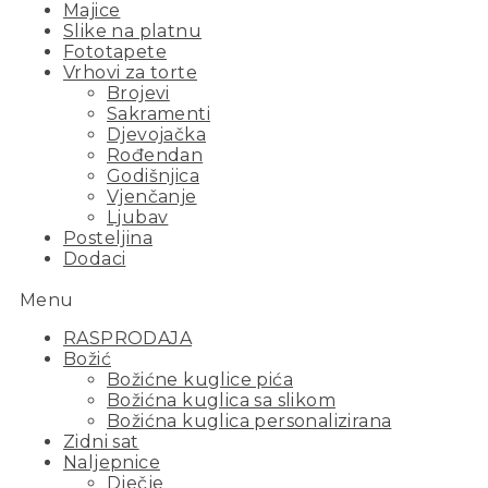
Majice
Slike na platnu
Fototapete
Vrhovi za torte
Brojevi
Sakramenti
Djevojačka
Rođendan
Godišnjica
Vjenčanje
Ljubav
Posteljina
Dodaci
Menu
RASPRODAJA
Božić
Božićne kuglice pića
Božićna kuglica sa slikom
Božićna kuglica personalizirana
Zidni sat
Naljepnice
Dječje