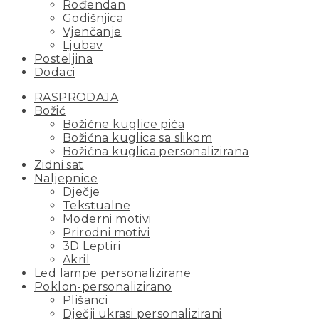
Rođendan
Godišnjica
Vjenčanje
Ljubav
Posteljina
Dodaci
RASPRODAJA
Božić
Božićne kuglice pića
Božićna kuglica sa slikom
Božićna kuglica personalizirana
Zidni sat
Naljepnice
Dječje
Tekstualne
Moderni motivi
Prirodni motivi
3D Leptiri
Akril
Led lampe personalizirane
Poklon-personalizirano
Plišanci
Dječji ukrasi personalizirani