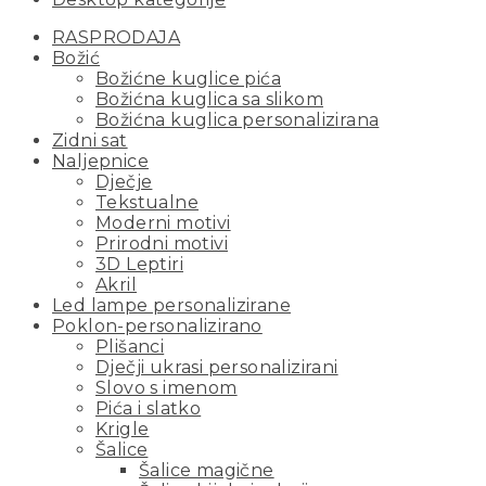
RASPRODAJA
Božić
Božićne kuglice pića
Božićna kuglica sa slikom
Božićna kuglica personalizirana
Zidni sat
Naljepnice
Dječje
Tekstualne
Moderni motivi
Prirodni motivi
3D Leptiri
Akril
Led lampe personalizirane
Poklon-personalizirano
Plišanci
Dječji ukrasi personalizirani
Slovo s imenom
Pića i slatko
Krigle
Šalice
Šalice magične