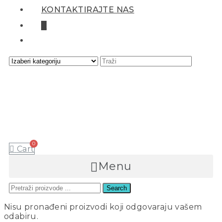
KONTAKTIRAJTE NAS
0
Cart
Menu
Search
JERRY
Nisu pronađeni proizvodi koji odgovaraju vašem
odabiru.