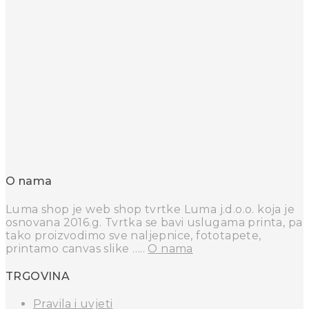
O nama
Luma shop je web shop tvrtke Luma j.d.o.o. koja je
osnovana 2016.g. Tvrtka se bavi uslugama printa, pa
tako proizvodimo sve naljepnice, fototapete,
printamo canvas slike …..
O nama
TRGOVINA
Pravila i uvjeti