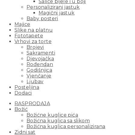
Šalice bijele i u boji
Personalizirani jastuk
Magični jastuk
Baby posteri
Majice
Slike na platnu
Fototapete
Vrhovi za torte
Brojevi
Sakramenti
Djevojačka
Rođendan
Godišnjica
Vjenčanje
Ljubav
Posteljina
Dodaci
RASPRODAJA
Božić
Božićne kuglice pića
Božićna kuglica sa slikom
Božićna kuglica personalizirana
Zidni sat