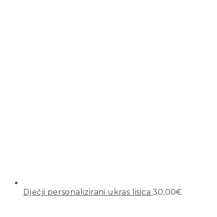
Dječji personalizirani ukras lisica
30,00
€