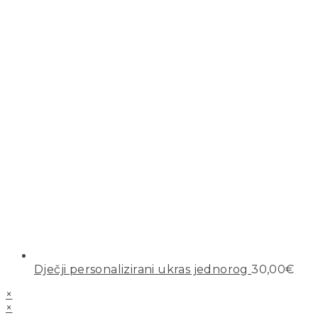
Dječji personalizirani ukras jednorog
30,00
€
×
×