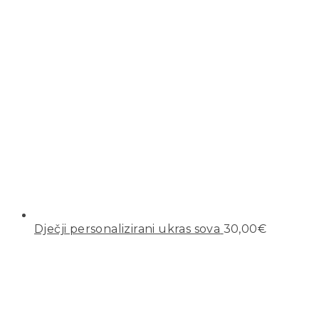
Dječji personalizirani ukras sova
30,00
€