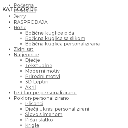
Početna
KATEGORIJE
Proizvodi
Jerry
RASPRODAJA
Božić
Božićne kuglice pića
Božićna kuglica sa slikom
Božićna kuglica personalizirana
Zidni sat
Naljepnice
Dječje
Tekstualne
Moderni motivi
Prirodni motivi
3D Leptiri
Akril
Led lampe personalizirane
Poklon-personalizirano
Plišanci
Dječji ukrasi personalizirani
Slovo s imenom
Pića i slatko
Krigle