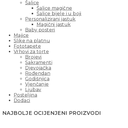
Šalice
Šalice magične
Šalice bijele i u boji
Personalizirani jastuk
Magični jastuk
Baby posteri
Majice
Slike na platnu
Fototapete
Vrhovi za torte
Brojevi
Sakramenti
Djevojačka
Rođendan
Godišnjica
Vjenčanje
Ljubav
Posteljina
Dodaci
NAJBOLJE OCIJENJENI PROIZVODI