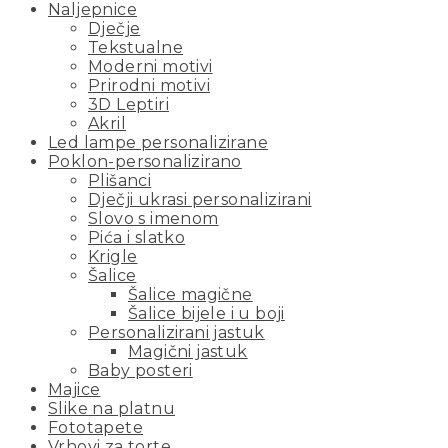
Naljepnice
Dječje
Tekstualne
Moderni motivi
Prirodni motivi
3D Leptiri
Akril
Led lampe personalizirane
Poklon-personalizirano
Plišanci
Dječji ukrasi personalizirani
Slovo s imenom
Pića i slatko
Krigle
Šalice
Šalice magične
Šalice bijele i u boji
Personalizirani jastuk
Magični jastuk
Baby posteri
Majice
Slike na platnu
Fototapete
Vrhovi za torte