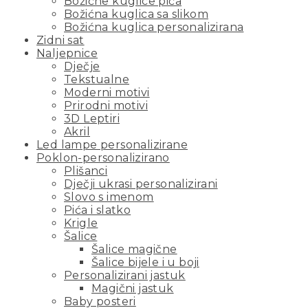
Božićne kuglice pića
Božićna kuglica sa slikom
Božićna kuglica personalizirana
Zidni sat
Naljepnice
Dječje
Tekstualne
Moderni motivi
Prirodni motivi
3D Leptiri
Akril
Led lampe personalizirane
Poklon-personalizirano
Plišanci
Dječji ukrasi personalizirani
Slovo s imenom
Pića i slatko
Krigle
Šalice
Šalice magične
Šalice bijele i u boji
Personalizirani jastuk
Magični jastuk
Baby posteri