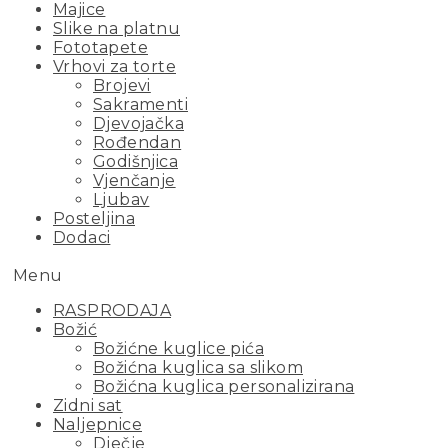
Majice
Slike na platnu
Fototapete
Vrhovi za torte
Brojevi
Sakramenti
Djevojačka
Rođendan
Godišnjica
Vjenčanje
Ljubav
Posteljina
Dodaci
Menu
RASPRODAJA
Božić
Božićne kuglice pića
Božićna kuglica sa slikom
Božićna kuglica personalizirana
Zidni sat
Naljepnice
Dječje