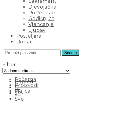
Sakramenti
Djevojačka
Rođendan
Godišnjica
Vjenčanje
Ljubav
Posteljina
Dodaci
Search
MAJICA
Filter
Početna
Pogled:
Proizvodi
12
Majica
24
Sve