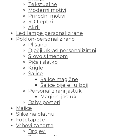
Tekstualne
Moderni motivi
Prirodni motivi
3D Leptiri
Akril
Led lampe personalizirane
Poklon-personalizirano
Plišanci
Dječji ukrasi personalizirani
Slovo s imenom
Pića i slatko
Krigle
Šalice
Šalice magične
Šalice bijele i u boji
Personalizirani jastuk
Magični jastuk
Baby posteri
Majice
Slike na platnu
Fototapete
Vrhovi za torte
Brojevi