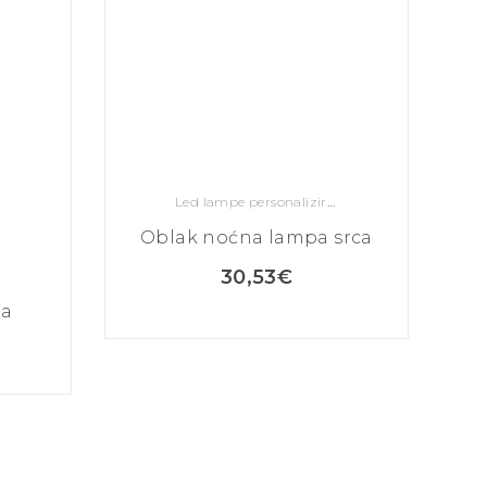
Led lampe personalizirane
Oblak noćna lampa srca
30,53
€
pa