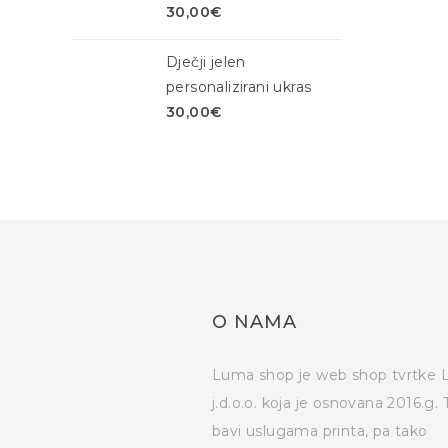
30,00
€
Dječji jelen
personalizirani ukras
30,00
€
O NAMA
Luma shop je web shop tvrtke
j.d.o.o. koja je osnovana 2016.g. 
bavi uslugama printa, pa tako