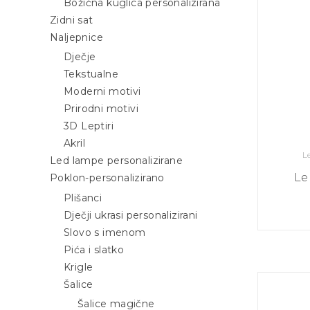
Božićna kuglica personalizirana
Zidni sat
Naljepnice
Dječje
Tekstualne
Moderni motivi
Prirodni motivi
3D Leptiri
Akril
Led lampe personalizirane
Le
Poklon-personalizirano
Plišanci
Dječji ukrasi personalizirani
Slovo s imenom
Pića i slatko
Krigle
Šalice
Šalice magične