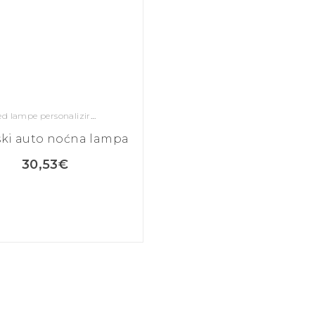
Led lampe personalizirane
ski auto noćna lampa
30,53
€