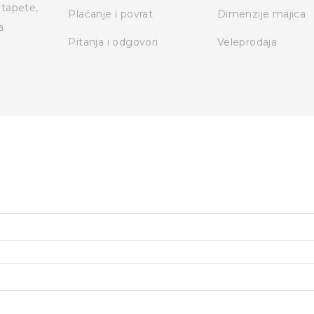
otapete,
Plaćanje i povrat
Dimenzije majica
a
Pitanja i odgovori
Veleprodaja