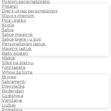
Poklon-personalizirano
Plišanci
Dječji ukrasi personalizirani
Slovo s imenom
Pića i slatko
Krigle
Šalice
Šalice magične
Šalice bijele i u boji
Personalizirani jastuk
Magični jastuk
Baby posteri
Majice
Slike na platnu
Fototapete
Vrhovi za torte
Brojevi
Sakramenti
Djevojačka
Rođendan
Godišnjica
Vjenčanje
Ljubav
Posteljina