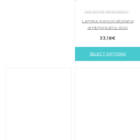
Led lampe personalizirane
Lampa personalizirana
ambijentalna slon
33,18
€
SELECT OPTIONS