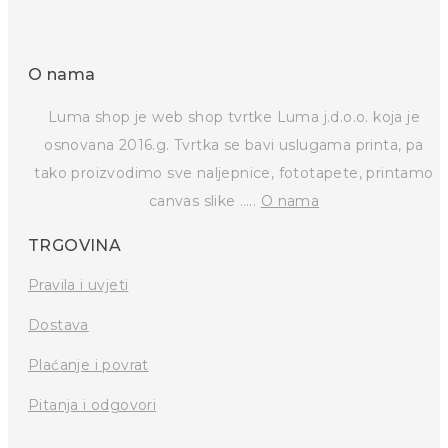
O nama
Luma shop je web shop tvrtke Luma j.d.o.o. koja je
osnovana 2016.g. Tvrtka se bavi uslugama printa, pa
tako proizvodimo sve naljepnice, fototapete, printamo
canvas slike …..
O nama
TRGOVINA
Pravila i uvjeti
Dostava
Plaćanje i povrat
Pitanja i odgovori