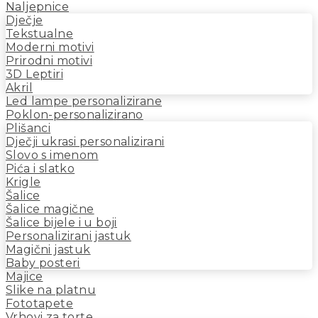
Naljepnice
Dječje
Tekstualne
Moderni motivi
Prirodni motivi
3D Leptiri
Akril
Led lampe personalizirane
Poklon-personalizirano
Plišanci
Dječji ukrasi personalizirani
Slovo s imenom
Pića i slatko
Krigle
Šalice
Šalice magične
Šalice bijele i u boji
Personalizirani jastuk
Magični jastuk
Baby posteri
Majice
Slike na platnu
Fototapete
Vrhovi za torte