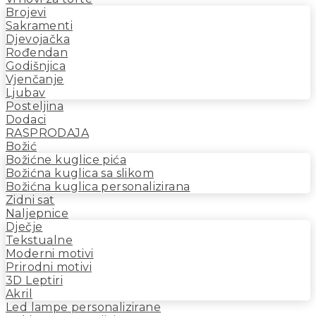
Brojevi
Sakramenti
Djevojačka
Rođendan
Godišnjica
Vjenčanje
Ljubav
Posteljina
Dodaci
RASPRODAJA
Božić
Božićne kuglice pića
Božićna kuglica sa slikom
Božićna kuglica personalizirana
Zidni sat
Naljepnice
Dječje
Tekstualne
Moderni motivi
Prirodni motivi
3D Leptiri
Akril
Led lampe personalizirane