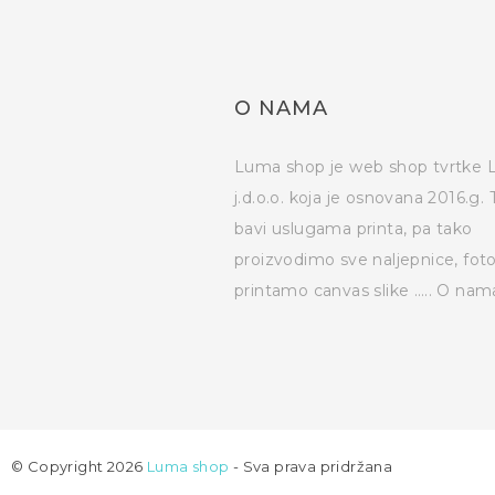
O NAMA
Luma shop je web shop tvrtke
j.d.o.o. koja je osnovana 2016.g. 
bavi uslugama printa, pa tako
proizvodimo sve naljepnice, fot
printamo canvas slike …..
O nam
© Copyright 2026
Luma shop
- Sva prava pridržana