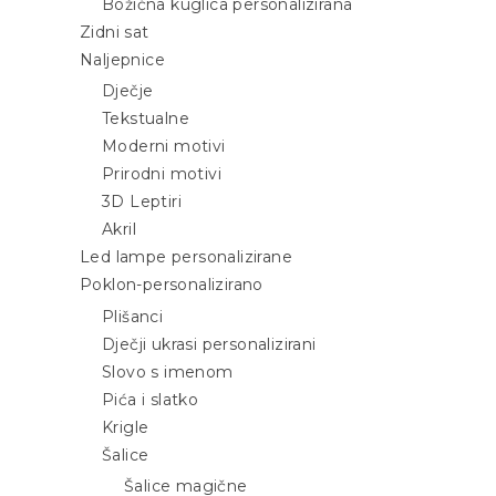
Božićna kuglica personalizirana
Zidni sat
Naljepnice
Dječje
Tekstualne
Moderni motivi
Prirodni motivi
3D Leptiri
Akril
Led lampe personalizirane
Poklon-personalizirano
Plišanci
Dječji ukrasi personalizirani
Slovo s imenom
Pića i slatko
Krigle
Šalice
Šalice magične