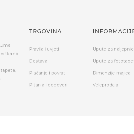
TRGOVINA
INFORMACIJ
 Luma
Pravila i uvjeti
Upute za naljepnic
Tvrtka se
Dostava
Upute za fototape
otapete,
Plaćanje i povrat
Dimenzije majica
a
Pitanja i odgovori
Veleprodaja