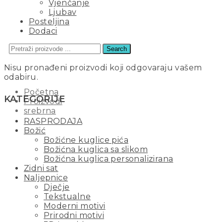
Vjenčanje
Ljubav
Posteljina
Dodaci
Search
SREBRNA
Nisu pronađeni proizvodi koji odgovaraju vašem
odabiru.
Početna
KATEGORIJE
Proizvodi
srebrna
RASPRODAJA
Božić
Božićne kuglice pića
Božićna kuglica sa slikom
Božićna kuglica personalizirana
Zidni sat
Naljepnice
Dječje
Tekstualne
Moderni motivi
Prirodni motivi