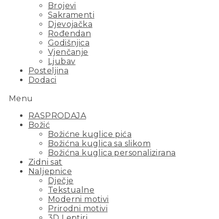
Brojevi
Sakramenti
Djevojačka
Rođendan
Godišnjica
Vjenčanje
Ljubav
Posteljina
Dodaci
Menu
RASPRODAJA
Božić
Božićne kuglice pića
Božićna kuglica sa slikom
Božićna kuglica personalizirana
Zidni sat
Naljepnice
Dječje
Tekstualne
Moderni motivi
Prirodni motivi
3D Leptiri