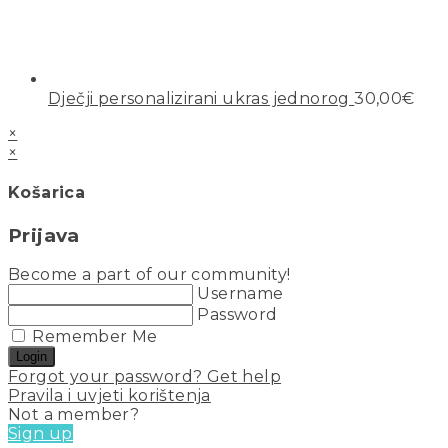
Dječji personalizirani ukras jednorog
30,00
€
×
×
Košarica
Prijava
Become a part of our community!
Username
Password
Remember Me
Login
Forgot your password? Get help
Pravila i uvjeti korištenja
Not a member?
Sign up