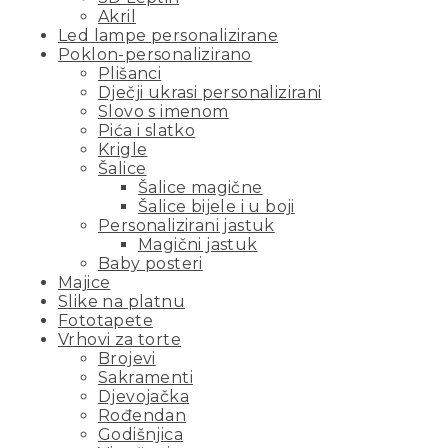
Akril
Led lampe personalizirane
Poklon-personalizirano
Plišanci
Dječji ukrasi personalizirani
Slovo s imenom
Pića i slatko
Krigle
Šalice
Šalice magične
Šalice bijele i u boji
Personalizirani jastuk
Magični jastuk
Baby posteri
Majice
Slike na platnu
Fototapete
Vrhovi za torte
Brojevi
Sakramenti
Djevojačka
Rođendan
Godišnjica