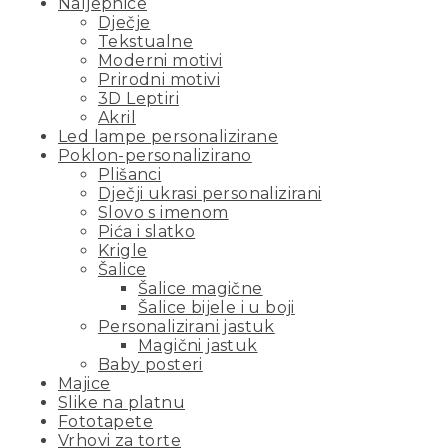
Naljepnice
Dječje
Tekstualne
Moderni motivi
Prirodni motivi
3D Leptiri
Akril
Led lampe personalizirane
Poklon-personalizirano
Plišanci
Dječji ukrasi personalizirani
Slovo s imenom
Pića i slatko
Krigle
Šalice
Šalice magične
Šalice bijele i u boji
Personalizirani jastuk
Magični jastuk
Baby posteri
Majice
Slike na platnu
Fototapete
Vrhovi za torte