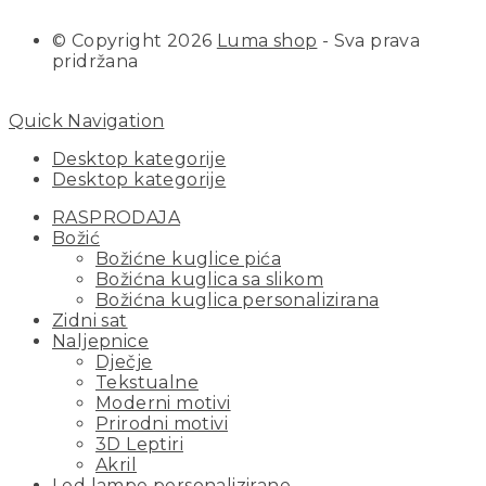
© Copyright 2026
Luma shop
- Sva prava
pridržana
Quick Navigation
Desktop kategorije
Desktop kategorije
RASPRODAJA
Božić
Božićne kuglice pića
Božićna kuglica sa slikom
Božićna kuglica personalizirana
Zidni sat
Naljepnice
Dječje
Tekstualne
Moderni motivi
Prirodni motivi
3D Leptiri
Akril
Led lampe personalizirane