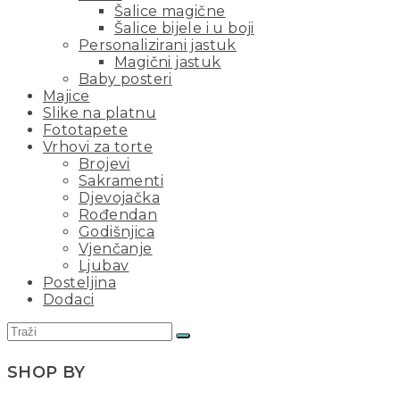
Šalice magične
Šalice bijele i u boji
Personalizirani jastuk
Magični jastuk
Baby posteri
Majice
Slike na platnu
Fototapete
Vrhovi za torte
Brojevi
Sakramenti
Djevojačka
Rođendan
Godišnjica
Vjenčanje
Ljubav
Posteljina
Dodaci
SHOP BY