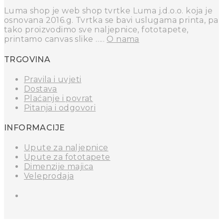
Luma shop je web shop tvrtke Luma j.d.o.o. koja je
osnovana 2016.g. Tvrtka se bavi uslugama printa, pa
tako proizvodimo sve naljepnice, fototapete,
printamo canvas slike …..
O nama
TRGOVINA
Pravila i uvjeti
Dostava
Plaćanje i povrat
Pitanja i odgovori
INFORMACIJE
Upute za naljepnice
Upute za fototapete
Dimenzije majica
Veleprodaja