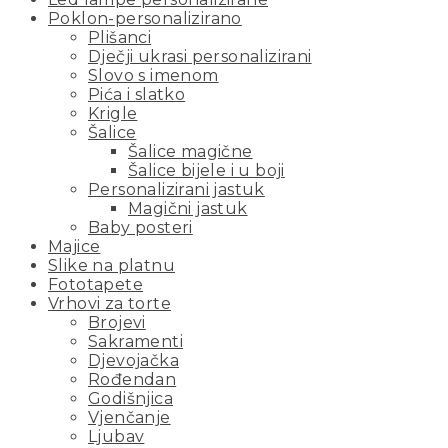
Poklon-personalizirano
Plišanci
Dječji ukrasi personalizirani
Slovo s imenom
Pića i slatko
Krigle
Šalice
Šalice magične
Šalice bijele i u boji
Personalizirani jastuk
Magični jastuk
Baby posteri
Majice
Slike na platnu
Fototapete
Vrhovi za torte
Brojevi
Sakramenti
Djevojačka
Rođendan
Godišnjica
Vjenčanje
Ljubav