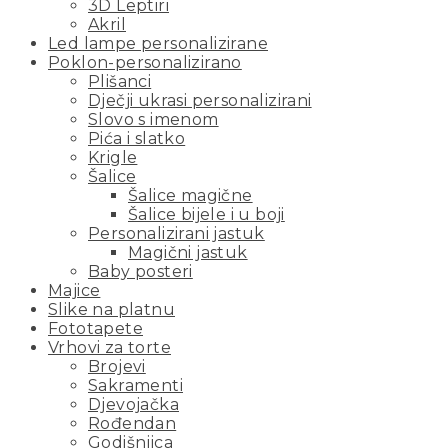
3D Leptiri
Akril
Led lampe personalizirane
Poklon-personalizirano
Plišanci
Dječji ukrasi personalizirani
Slovo s imenom
Pića i slatko
Krigle
Šalice
Šalice magične
Šalice bijele i u boji
Personalizirani jastuk
Magični jastuk
Baby posteri
Majice
Slike na platnu
Fototapete
Vrhovi za torte
Brojevi
Sakramenti
Djevojačka
Rođendan
Godišnjica