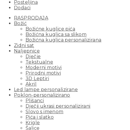
Posteljina
Dodaci
RASPRODAJA
Božić
Božićne kuglice pića
Božićna kuglica sa slikom
Božićna kuglica personalizirana
Zidni sat
Naljepnice
Dječje
Tekstualne
Moderni motivi
Prirodni motivi
3D Leptiri
Akril
Led lampe personalizirane
Poklon-personalizirano
Plišanci
Dječji ukrasi personalizirani
Slovo s imenom
Pića i slatko
Krigle
Šalice