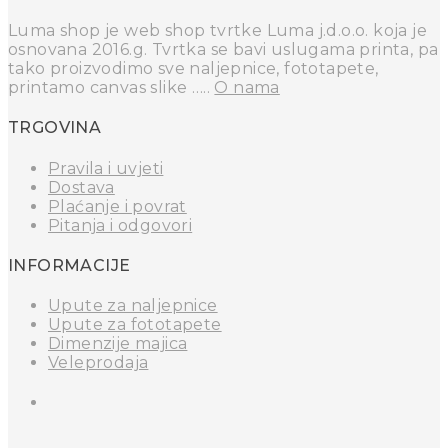
Luma shop je web shop tvrtke Luma j.d.o.o. koja je
osnovana 2016.g. Tvrtka se bavi uslugama printa, pa
tako proizvodimo sve naljepnice, fototapete,
printamo canvas slike …..
O nama
TRGOVINA
Pravila i uvjeti
Dostava
Plaćanje i povrat
Pitanja i odgovori
INFORMACIJE
Upute za naljepnice
Upute za fototapete
Dimenzije majica
Veleprodaja