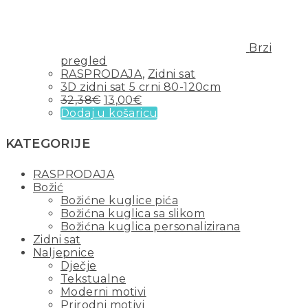
Brzi
pregled
RASPRODAJA
,
Zidni sat
3D zidni sat 5 crni 80-120cm
32,38
€
13,00
€
Dodaj u košaricu
KATEGORIJE
RASPRODAJA
Božić
Božićne kuglice pića
Božićna kuglica sa slikom
Božićna kuglica personalizirana
Zidni sat
Naljepnice
Dječje
Tekstualne
Moderni motivi
Prirodni motivi