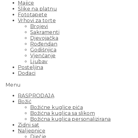
Majice
Slike na platnu
Fototapete
Vrhovi za torte
Brojevi
Sakramenti
Djevojačka
Rođendan
Godišnjica
Vjenčanje
Ljubav
Posteljina
Dodaci
Menu
RASPRODAJA
Božić
Božićne kuglice pića
Božićna kuglica sa slikom
Božićna kuglica personalizirana
Zidni sat
Naljepnice
Dječje