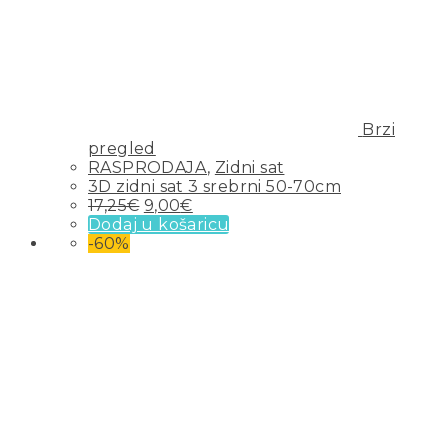
Brzi
pregled
RASPRODAJA
,
Zidni sat
3D zidni sat 3 srebrni 50-70cm
17,25
€
9,00
€
Dodaj u košaricu
-60%