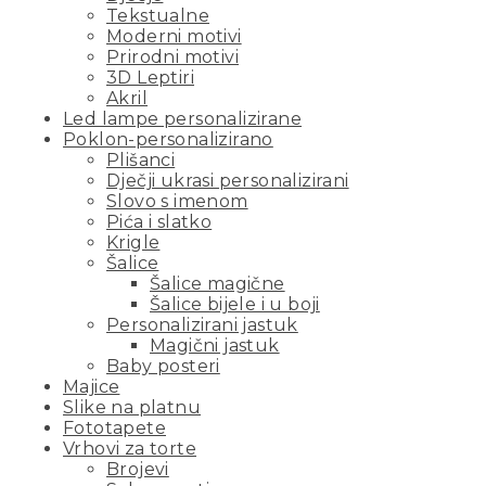
Tekstualne
Moderni motivi
Prirodni motivi
3D Leptiri
Akril
Led lampe personalizirane
Poklon-personalizirano
Plišanci
Dječji ukrasi personalizirani
Slovo s imenom
Pića i slatko
Krigle
Šalice
Šalice magične
Šalice bijele i u boji
Personalizirani jastuk
Magični jastuk
Baby posteri
Majice
Slike na platnu
Fototapete
Vrhovi za torte
Brojevi