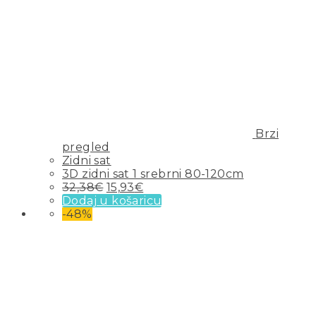
Brzi
pregled
Zidni sat
3D zidni sat 1 srebrni 80-120cm
32,38
€
15,93
€
Dodaj u košaricu
-48%