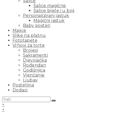
Šalice
Šalice magične
Šalice bijele i u boji
Personalizirani jastuk
Magični jastuk
Baby posteri
Majice
Slike na platnu
Fototapete
Vrhovi za torte
Brojevi
Sakramenti
Djevojačka
Rođendan
Godišnjica
Vjenčanje
Ljubav
Posteljina
Dodaci
×
×