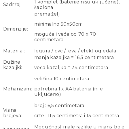
1 komplet (baterije nisu uključene),
Sadržaj:
šablona
prema želji
minimalno 50x50cm
Dimenzije:
moguće i veće od 70 x 70
centimetara
Materijal:
legura / pvc / eva / efekt ogledala
manja kazaljka = 16,5 centimetara
Dužine
kazaljki:
veća kazaljka = 24 centimetara
veličina 10 centimetara
Mehanizam:
potrebna 1 x AA baterija (nije
uključeno)
broj : 6,5 centimetara
Visina
brojeva:
crte : 11,5 centimetra i 13 centimetra
Mogućnost male razlike u nijansi boje