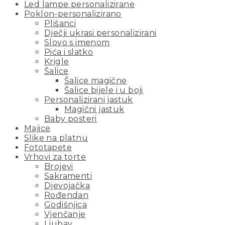
Led lampe personalizirane
Poklon-personalizirano
Plišanci
Dječji ukrasi personalizirani
Slovo s imenom
Pića i slatko
Krigle
Šalice
Šalice magične
Šalice bijele i u boji
Personalizirani jastuk
Magični jastuk
Baby posteri
Majice
Slike na platnu
Fototapete
Vrhovi za torte
Brojevi
Sakramenti
Djevojačka
Rođendan
Godišnjica
Vjenčanje
Ljubav