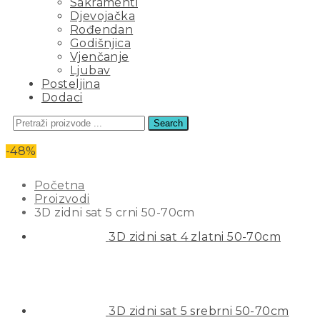
Sakramenti
Djevojačka
Rođendan
Godišnjica
Vjenčanje
Ljubav
Posteljina
Dodaci
Search
3D ZIDNI SAT 5 CRNI 50-70CM
-48%
Početna
Proizvodi
3D zidni sat 5 crni 50-70cm
3D zidni sat 4 zlatni 50-70cm
3D zidni sat 5 srebrni 50-70cm