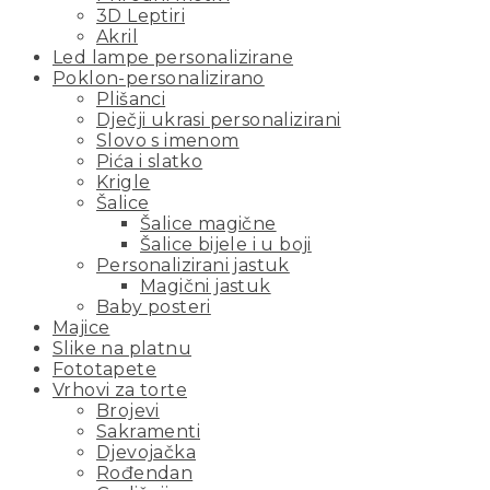
3D Leptiri
Akril
Led lampe personalizirane
Poklon-personalizirano
Plišanci
Dječji ukrasi personalizirani
Slovo s imenom
Pića i slatko
Krigle
Šalice
Šalice magične
Šalice bijele i u boji
Personalizirani jastuk
Magični jastuk
Baby posteri
Majice
Slike na platnu
Fototapete
Vrhovi za torte
Brojevi
Sakramenti
Djevojačka
Rođendan