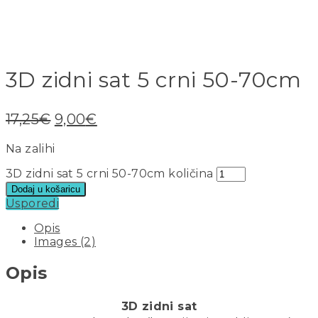
3D zidni sat 5 crni 50-70cm
17,25
€
9,00
€
Na zalihi
3D zidni sat 5 crni 50-70cm količina
Dodaj u košaricu
Usporedi
Opis
Images (2)
Opis
3D zidni sat