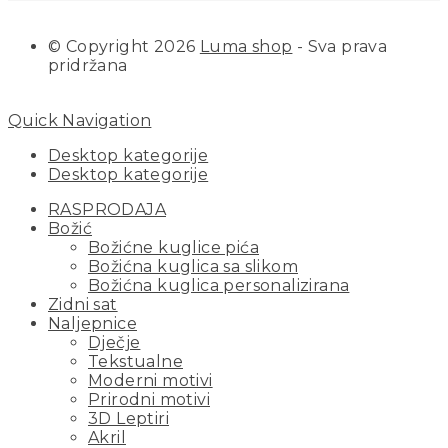
© Copyright 2026
Luma shop
- Sva prava
pridržana
Quick Navigation
Desktop kategorije
Desktop kategorije
RASPRODAJA
Božić
Božićne kuglice pića
Božićna kuglica sa slikom
Božićna kuglica personalizirana
Zidni sat
Naljepnice
Dječje
Tekstualne
Moderni motivi
Prirodni motivi
3D Leptiri
Akril