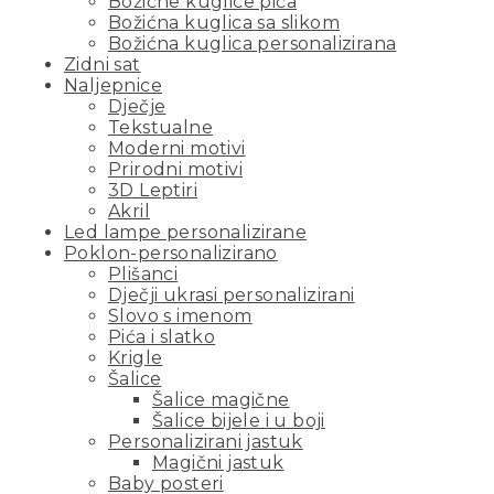
Božićne kuglice pića
Božićna kuglica sa slikom
Božićna kuglica personalizirana
Zidni sat
Naljepnice
Dječje
Tekstualne
Moderni motivi
Prirodni motivi
3D Leptiri
Akril
Led lampe personalizirane
Poklon-personalizirano
Plišanci
Dječji ukrasi personalizirani
Slovo s imenom
Pića i slatko
Krigle
Šalice
Šalice magične
Šalice bijele i u boji
Personalizirani jastuk
Magični jastuk
Baby posteri