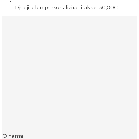
Dječji jelen personalizirani ukras
30,00
€
O nama