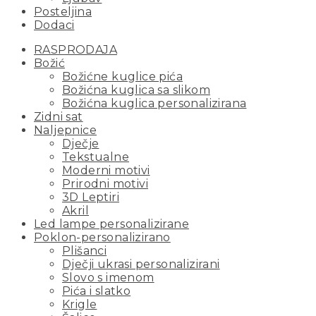
Posteljina
Dodaci
RASPRODAJA
Božić
Božićne kuglice pića
Božićna kuglica sa slikom
Božićna kuglica personalizirana
Zidni sat
Naljepnice
Dječje
Tekstualne
Moderni motivi
Prirodni motivi
3D Leptiri
Akril
Led lampe personalizirane
Poklon-personalizirano
Plišanci
Dječji ukrasi personalizirani
Slovo s imenom
Pića i slatko
Krigle