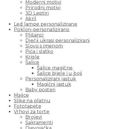
Moderni motivi
Prirodni motivi
3D Leptiri
Akril
Led lampe personalizirane
Poklon-personalizirano
Plišanci
Dječji ukrasi personalizirani
Slovo s imenom
Pića i slatko
Krigle
Šalice
Šalice magične
Šalice bijele i u boji
Personalizirani jastuk
Magični jastuk
Baby posteri
Majice
Slike na platnu
Fototapete
Vrhovi za torte
Brojevi
Sakramenti
Djevojačka