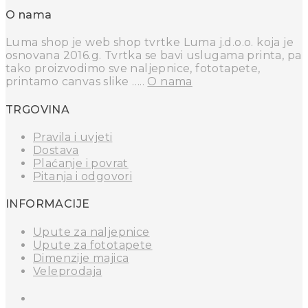
O nama
Luma shop je web shop tvrtke Luma j.d.o.o. koja je
osnovana 2016.g. Tvrtka se bavi uslugama printa, pa
tako proizvodimo sve naljepnice, fototapete,
printamo canvas slike …..
O nama
TRGOVINA
Pravila i uvjeti
Dostava
Plaćanje i povrat
Pitanja i odgovori
INFORMACIJE
Upute za naljepnice
Upute za fototapete
Dimenzije majica
Veleprodaja