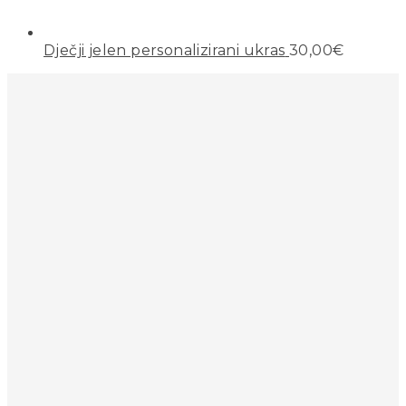
Dječji jelen personalizirani ukras
30,00
€