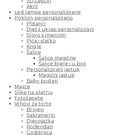
3D Leptiri
Akril
Led lampe personalizirane
Poklon-personalizirano
Plišanci
Dječji ukrasi personalizirani
Slovo s imenom
Pića i slatko
Krigle
Šalice
Šalice magične
Šalice bijele i u boji
Personalizirani jastuk
Magični jastuk
Baby posteri
Majice
Slike na platnu
Fototapete
Vrhovi za torte
Brojevi
Sakramenti
Djevojačka
Rođendan
Godišnjica