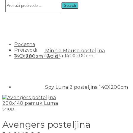
Search
AVENGERS POSTELJINA
140X200CM
Početna
Proizvodi
Minnie Mouse posteljina
Avengers posteljina 140X200cm
140X200cm “Gold”
Soy Luna 2 posteljina 140X200cm
Avengers posteljina