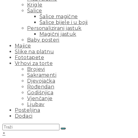
Krigle
Šalice
Šalice magične
Šalice bijele i u boji
Personalizirani jastuk
Magični jastuk
Baby posteri
Majice
Slike na platnu
Fototapete
Vrhovi za torte
Brojevi
Sakramenti
Djevojačka
Rođendan
Godišnjica
Vjenčanje
Ljubav
Posteljina
Dodaci
×