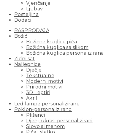
Vjenčanje
Ljubav
Posteljina
Dodaci
RASPRODAJA
Božić
Božićne kuglice pića
Božićna kuglica sa slikom
Božićna kuglica personalizirana
Zidni sat
Naljepnice
Dječje
Tekstualne
Moderni motivi
Prirodni motivi
3D Leptiri
Akril
Led lampe personalizirane
Poklon-personalizirano
Plišanci
Dječji ukrasi personalizirani
Slovo s imenom
Pića i slatko