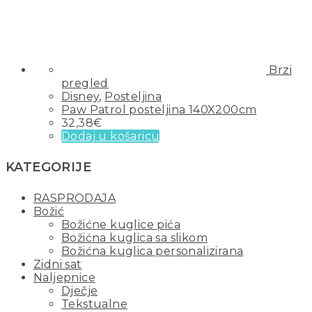
Brzi
pregled
Disney
,
Posteljina
Paw Patrol posteljina 140X200cm
32,38
€
Dodaj u košaricu
KATEGORIJE
RASPRODAJA
Božić
Božićne kuglice pića
Božićna kuglica sa slikom
Božićna kuglica personalizirana
Zidni sat
Naljepnice
Dječje
Tekstualne