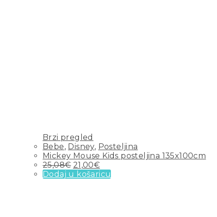
Brzi pregled
Bebe
,
Disney
,
Posteljina
Mickey Mouse Kids posteljina 135x100cm
25,08
€
21,00
€
Dodaj u košaricu