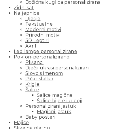
Božićna kuglica personalizirana
Zidni sat
Naljepnice
Dječje
Tekstualne
Moderni motivi
Prirodni motivi
3D Leptiri
Akril
Led lampe personalizirane
Poklon-personalizirano
Plišanci
Dječji ukrasi personalizirani
Slovo s imenom
Pića i slatko
Krigle
Šalice
Šalice magične
Šalice bijele i u boji
Personalizirani jastuk
Magični jastuk
Baby posteri
Majice
Slike na platnu