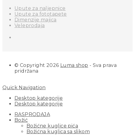
Upute za naljepnice
Upute za fototapete
Dimenzije majica
Veleprodaja
© Copyright 2026
Luma shop
- Sva prava
pridržana
Quick Navigation
Desktop kategorije
Desktop kategorije
RASPRODAJA
Božić
Božićne kuglice pića
Božićna kuglica sa slikom