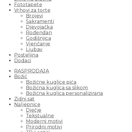
Fototapete
Vrhovi za torte
Brojevi
Sakramenti
Djevojačka
Rođendan
Godišnjica
Vjenčanje
Ljubav
Posteljina
Dodaci
RASPRODAJA
Božić
Božićne kuglice pića
Božićna kuglica sa slikom
Božićna kuglica personalizirana
Zidni sat
Naljepnice
Dječje
Tekstualne
Moderni motivi
Prirodni motivi