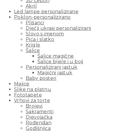
3D Leptiri
Akril
Led lampe personalizirane
Poklon-personalizirano
Plišanci
Dječji ukrasi personalizirani
Slovo s imenom
Pića i slatko
Krigle
Šalice
Šalice magične
Šalice bijele i u boji
Personalizirani jastuk
Magični jastuk
Baby posteri
Majice
Slike na platnu
Fototapete
Vrhovi za torte
Brojevi
Sakramenti
Djevojačka
Rođendan
Godišnjica