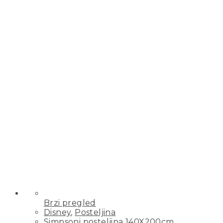
Brzi pregled
Disney
,
Posteljina
Simpsoni posteljina 140X200cm