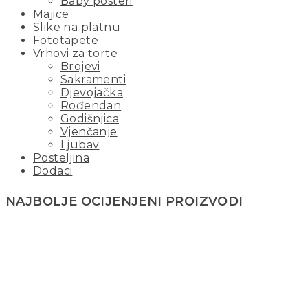
Baby posteri
Majice
Slike na platnu
Fototapete
Vrhovi za torte
Brojevi
Sakramenti
Djevojačka
Rođendan
Godišnjica
Vjenčanje
Ljubav
Posteljina
Dodaci
NAJBOLJE OCIJENJENI PROIZVODI