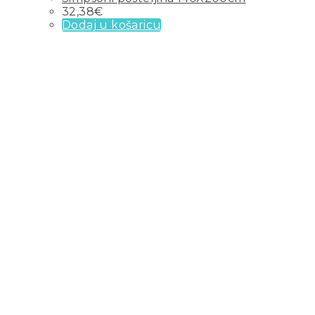
32,38
€
Dodaj u košaricu