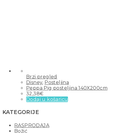
Brzi pregled
Disney
,
Posteljina
Peppa Pig posteljina 140X200cm
32,38
€
Dodaj u košaricu
KATEGORIJE
RASPRODAJA
Božić