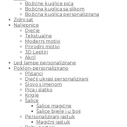
Božićne kuglice pića
Božićna kuglica sa slikom
Božićna kuglica personalizirana
Zidni sat
Naljepnice
Dječje
Tekstualne
Moderni motivi
Prirodni motivi
3D Leptiri
Akril
Led lampe personalizirane
Poklon-personalizirano
Plišanci
Dječji ukrasi personalizirani
Slovo s imenom
Pića i slatko
Krigle
Šalice
Šalice magične
Šalice bijele i u boji
Personalizirani jastuk
Magični jastuk