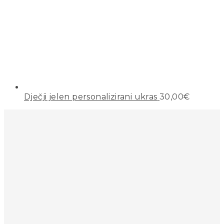
Dječji jelen personalizirani ukras
30,00
€