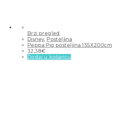
Brzi pregled
Disney
,
Posteljina
Peppa Pig posteljina 135X200cm
32,38
€
Dodaj u košaricu