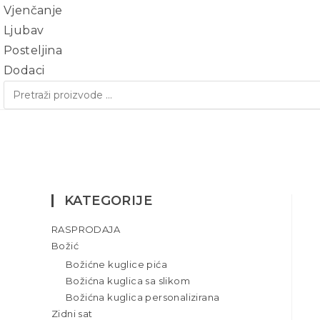
Vjenčanje
Ljubav
Posteljina
Dodaci
KALA – AKRIL SA EFEKTOM
KATEGORIJE
RASPRODAJA
Božić
Božićne kuglice pića
Božićna kuglica sa slikom
Božićna kuglica personalizirana
Zidni sat