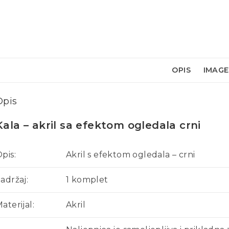
OPIS
IMAGES
Opis
Kala – akril sa efektom ogledala crni
pis:
Akril s efektom ogledala – crni
adržaj:
1 komplet
aterijal:
Akril