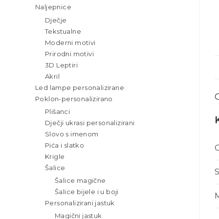
Naljepnice
Dječje
Tekstualne
Moderni motivi
Prirodni motivi
3D Leptiri
Akril
Led lampe personalizirane
Poklon-personalizirano
Plišanci
Dječji ukrasi personalizirani
Slovo s imenom
Pića i slatko
O
Krigle
Šalice
S
Šalice magične
Šalice bijele i u boji
M
Personalizirani jastuk
Magični jastuk