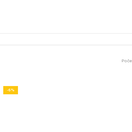
 OGLEDALA CRNI
Poče
-6%