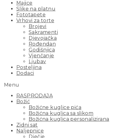
Majice
Slike na platnu
Fototapete
Vrhovi za torte
Brojevi
Sakramenti
Djevojačka
Rođendan
Godišnjica
Vjenčanje
Ljubav
Posteljina
Dodaci
Menu
RASPRODAJA
Božić
Božićne kuglice pića
Božićna kuglica sa slikom
Božićna kuglica personalizirana
Zidni sat
Naljepnice
Dječje