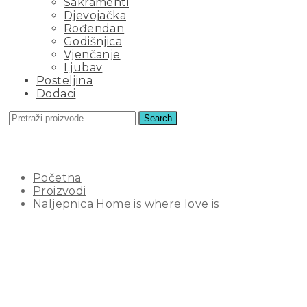
Sakramenti
Djevojačka
Rođendan
Godišnjica
Vjenčanje
Ljubav
Posteljina
Dodaci
Search
NALJEPNICA HOME IS WHERE L
Početna
Proizvodi
Naljepnica Home is where love is