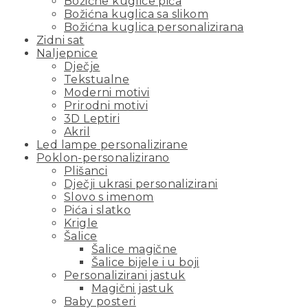
Božićne kuglice pića
Božićna kuglica sa slikom
Božićna kuglica personalizirana
Zidni sat
Naljepnice
Dječje
Tekstualne
Moderni motivi
Prirodni motivi
3D Leptiri
Akril
Led lampe personalizirane
Poklon-personalizirano
Plišanci
Dječji ukrasi personalizirani
Slovo s imenom
Pića i slatko
Krigle
Šalice
Šalice magične
Šalice bijele i u boji
Personalizirani jastuk
Magični jastuk
Baby posteri