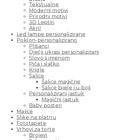
Tekstualne
Moderni motivi
Prirodni motivi
3D Leptiri
Akril
Led lampe personalizirane
Poklon-personalizirano
Plišanci
Dječji ukrasi personalizirani
Slovo s imenom
Pića i slatko
Krigle
Šalice
Šalice magične
Šalice bijele i u boji
Personalizirani jastuk
Magični jastuk
Baby posteri
Majice
Slike na platnu
Fototapete
Vrhovi za torte
Brojevi