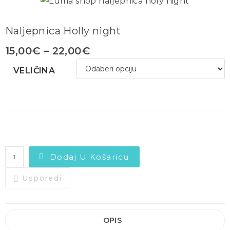
Naljepnica Holly night
15,00
€
–
22,00
€
VELIČINA
Dodaj U Košaricu
Usporedi
OPIS