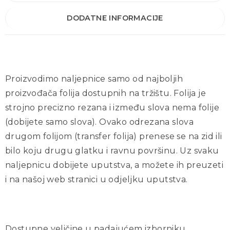
DODATNE INFORMACIJE
Proizvodimo naljepnice samo od najboljih
proizvođača folija dostupnih na tržištu. Folija je
strojno precizno rezana i između slova nema folije
(dobijete samo slova). Ovako odrezana slova
drugom folijom (transfer folija) prenese se na zid ili
bilo koju drugu glatku i ravnu površinu. Uz svaku
naljepnicu dobijete uputstva, a možete ih preuzeti
i na našoj web stranici u odjeljku uputstva.
Dostupne veličine u padajućem izborniku.