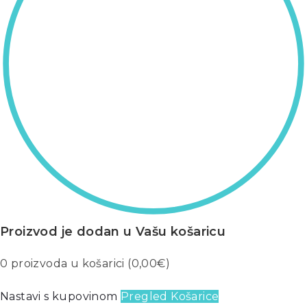
Proizvod je dodan u Vašu košaricu
0
proizvoda u košarici (
0,00
€
)
Nastavi s kupovinom
Pregled Košarice