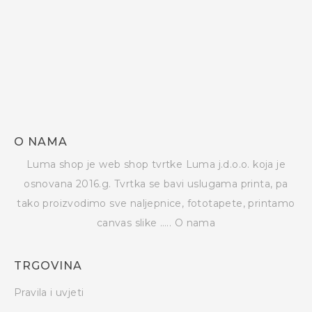
O NAMA
Luma shop je web shop tvrtke Luma j.d.o.o. koja je
osnovana 2016.g. Tvrtka se bavi uslugama printa, pa
tako proizvodimo sve naljepnice, fototapete, printamo
canvas slike …..
O nama
TRGOVINA
Pravila i uvjeti