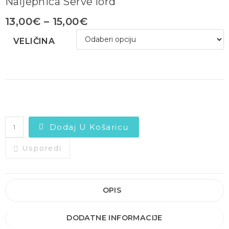
Naljepnica Serve lord
13,00
€
–
15,00
€
VELIČINA
Dodaj U Košaricu
Usporedi
OPIS
DODATNE INFORMACIJE