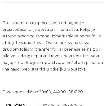
Proizvodimo naljepnice samo od najboljih
proizvođača folija dostupnih na tržištu. Folija je
strojno precizno rezana i između slova nema folije
(dobijete samo slova). Ovako odrezana slova
drugom folijom (transfer folija) prenese se na zid ili
bilo koju drugu glatku i ravnu površinu. Uz svaku
naljepnicu dobijete uputstva, a možete ih preuzeti
i na našoj web stranici u odjeljku uputstva.
Dostupne veličine:29×60, 44X90 i 58X120
VELIČINA
60x25cm, 120x50cm