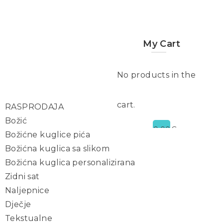
My Cart
No products in the
cart.
RASPRODAJA
Božić
0,00
€
Božićne kuglice pića
Božićna kuglica sa slikom
Božićna kuglica personalizirana
Zidni sat
Naljepnice
Dječje
Tekstualne