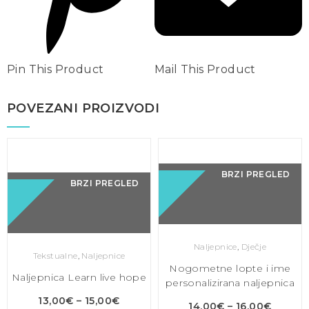
Pin This Product
Mail This Product
POVEZANI PROIZVODI
BRZI PREGLED
BRZI PREGLED
Naljepnice
,
Dječje
Tekstualne
,
Naljepnice
Nogometne lopte i ime
Naljepnica Learn live hope
personalizirana naljepnica
13,00
€
–
15,00
€
14,00
€
–
16,00
€