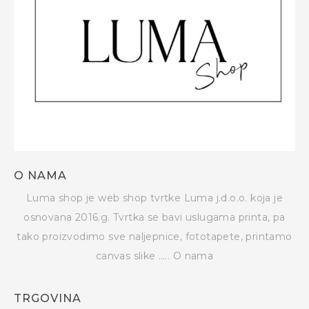
O NAMA
Luma shop je web shop tvrtke Luma j.d.o.o. koja je
osnovana 2016.g. Tvrtka se bavi uslugama printa, pa
tako proizvodimo sve naljepnice, fototapete, printamo
canvas slike …..
O nama
TRGOVINA