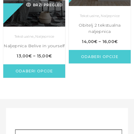
BRZI PREGLED
Tekstualne
,
Naljepnice
Obitelj 2 tekstualna
naljepnica
Tekstualne
,
Naljepnice
14,00
€
–
16,00
€
Naljepnica Belive in yourself
13,00
€
–
15,00
€
ODABERI OPCIJE
ODABERI OPCIJE