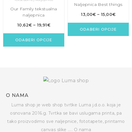
Naljepnica Best things
Our Family tekstualna
13,00
€
–
15,00
€
naljepnica
10,62
€
–
19,91
€
ODABERI OPCIJE
ODABERI OPCIJE
O NAMA
Luma shop je web shop tvrtke Luma j.d.o.o. koja je
osnovana 2016.g. Tvrtka se bavi uslugama printa, pa
tako proizvodimo sve naljepnice, fototapete, printamo
canvas slike …..
O nama