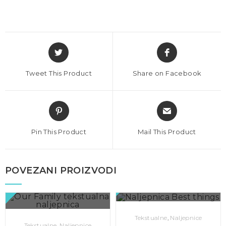
Tweet This Product
Share on Facebook
Pin This Product
Mail This Product
BRZI PREGLED
POVEZANI PROIZVODI
BRZI PREGLED
Tekstualne
,
Naljepnice
Tekstualne
,
Naljepnice