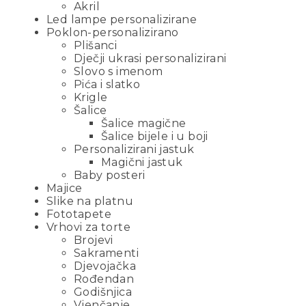
Akril
Led lampe personalizirane
Poklon-personalizirano
Plišanci
Dječji ukrasi personalizirani
Slovo s imenom
Pića i slatko
Krigle
Šalice
Šalice magične
Šalice bijele i u boji
Personalizirani jastuk
Magični jastuk
Baby posteri
Majice
Slike na platnu
Fototapete
Vrhovi za torte
Brojevi
Sakramenti
Djevojačka
Rođendan
Godišnjica
Vjenčanje