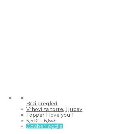
Brzi pregled
Vrhovi za torte
,
Ljubav
Topper I love you 1
5,31
€
–
6,64
€
Odaberi opcije