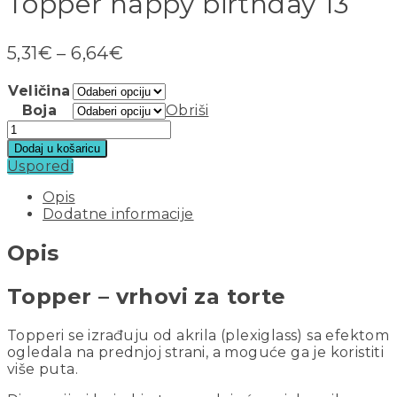
Topper happy birthday 13
5,31
€
–
6,64
€
Veličina
Boja
Obriši
Dodaj u košaricu
Usporedi
Opis
Dodatne informacije
Opis
Topper – vrhovi za torte
Topperi se izrađuju od akrila (plexiglass) sa efektom
ogledala na prednjoj strani, a moguće ga je koristiti
više puta.