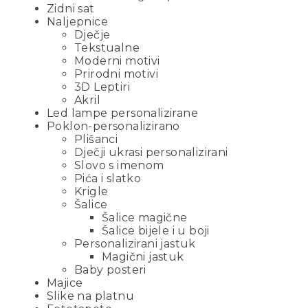
Zidni sat
Naljepnice
Dječje
Tekstualne
Moderni motivi
Prirodni motivi
3D Leptiri
Akril
Led lampe personalizirane
Poklon-personalizirano
Plišanci
Dječji ukrasi personalizirani
Slovo s imenom
Pića i slatko
Krigle
Šalice
Šalice magične
Šalice bijele i u boji
Personalizirani jastuk
Magični jastuk
Baby posteri
Majice
Slike na platnu