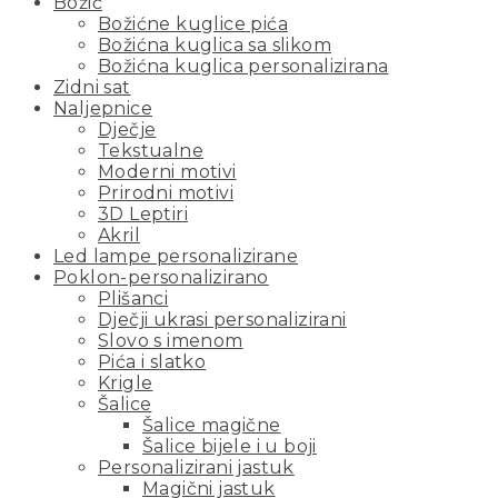
Božić
Božićne kuglice pića
Božićna kuglica sa slikom
Božićna kuglica personalizirana
Zidni sat
Naljepnice
Dječje
Tekstualne
Moderni motivi
Prirodni motivi
3D Leptiri
Akril
Led lampe personalizirane
Poklon-personalizirano
Plišanci
Dječji ukrasi personalizirani
Slovo s imenom
Pića i slatko
Krigle
Šalice
Šalice magične
Šalice bijele i u boji
Personalizirani jastuk
Magični jastuk