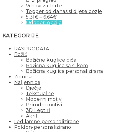
Brzi pregled
Vrhovi za torte
Topper od danas si dijete bozje
5,31
€
–
6,64
€
Odaberi opcije
KATEGORIJE
RASPRODAJA
Božić
Božićne kuglice pića
Božićna kuglica sa slikom
Božićna kuglica personalizirana
Zidni sat
Naljepnice
Dječje
Tekstualne
Moderni motivi
Prirodni motivi
3D Leptiri
Akril
Led lampe personalizirane
Poklon-personalizirano