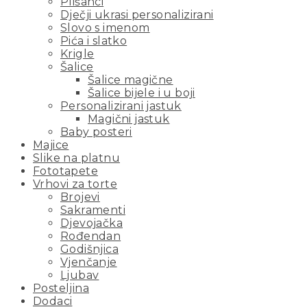
Plišanci
Dječji ukrasi personalizirani
Slovo s imenom
Pića i slatko
Krigle
Šalice
Šalice magične
Šalice bijele i u boji
Personalizirani jastuk
Magični jastuk
Baby posteri
Majice
Slike na platnu
Fototapete
Vrhovi za torte
Brojevi
Sakramenti
Djevojačka
Rođendan
Godišnjica
Vjenčanje
Ljubav
Posteljina
Dodaci