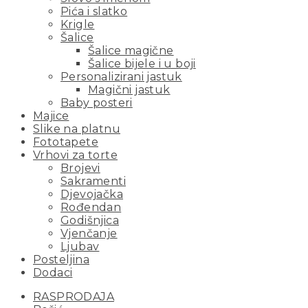
Pića i slatko
Krigle
Šalice
Šalice magične
Šalice bijele i u boji
Personalizirani jastuk
Magični jastuk
Baby posteri
Majice
Slike na platnu
Fototapete
Vrhovi za torte
Brojevi
Sakramenti
Djevojačka
Rođendan
Godišnjica
Vjenčanje
Ljubav
Posteljina
Dodaci
RASPRODAJA