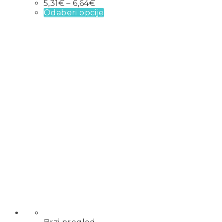
5,31
€
–
6,64
€
Odaberi opcije