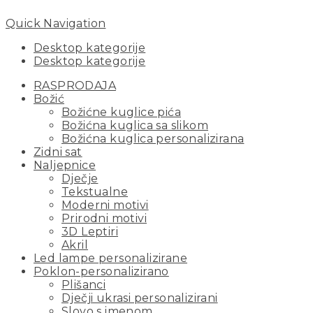
Quick Navigation
Desktop kategorije
Desktop kategorije
RASPRODAJA
Božić
Božićne kuglice pića
Božićna kuglica sa slikom
Božićna kuglica personalizirana
Zidni sat
Naljepnice
Dječje
Tekstualne
Moderni motivi
Prirodni motivi
3D Leptiri
Akril
Led lampe personalizirane
Poklon-personalizirano
Plišanci
Dječji ukrasi personalizirani
Slovo s imenom