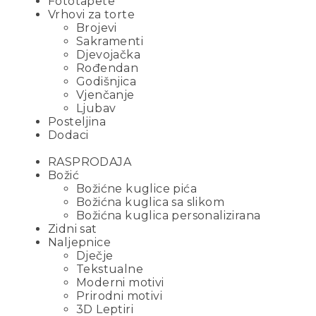
Fototapete
Vrhovi za torte
Brojevi
Sakramenti
Djevojačka
Rođendan
Godišnjica
Vjenčanje
Ljubav
Posteljina
Dodaci
RASPRODAJA
Božić
Božićne kuglice pića
Božićna kuglica sa slikom
Božićna kuglica personalizirana
Zidni sat
Naljepnice
Dječje
Tekstualne
Moderni motivi
Prirodni motivi
3D Leptiri