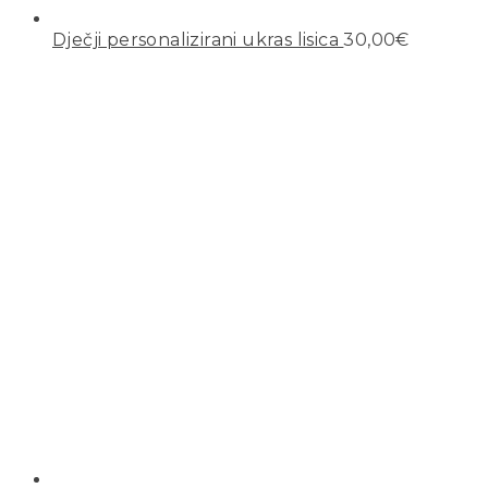
Dječji personalizirani ukras lisica
30,00
€