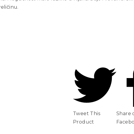
eličinu.
Tweet This
Share 
Product
Faceb