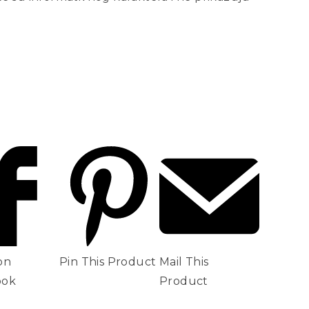
on
Pin This Product
Mail This
ook
Product