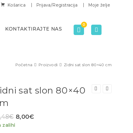
Košarica
Prijava/Registracija
Moje želje
0
KONTAKTIRAJTE NAS
Početna
Proizvodi
Zidni sat slon 80×40 cm
idni sat slon 80×40
cm
,48
€
8,00
€
 zalihi