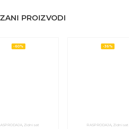
ZANI PROIZVODI
-60%
-36%
ASPRODAJA
,
Zidni sat
RASPRODAJA
,
Zidni sat