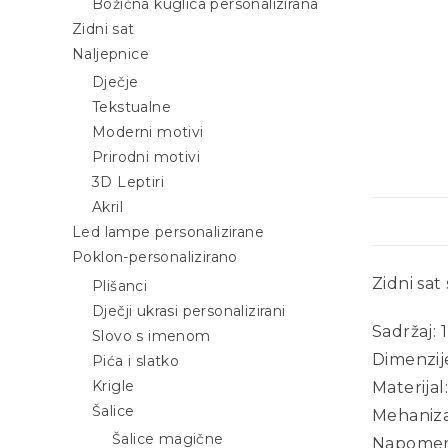
Božićna kuglica personalizirana
Zidni sat
Naljepnice
Dječje
Tekstualne
Moderni motivi
Prirodni motivi
3D Leptiri
Akril
Led lampe personalizirane
Poklon-personalizirano
Zidni sat
Plišanci
Dječji ukrasi personalizirani
Sadržaj: 
Slovo s imenom
Dimenzije
Pića i slatko
Krigle
Materijal:
Šalice
Mehanizam
Šalice magične
Napomena: