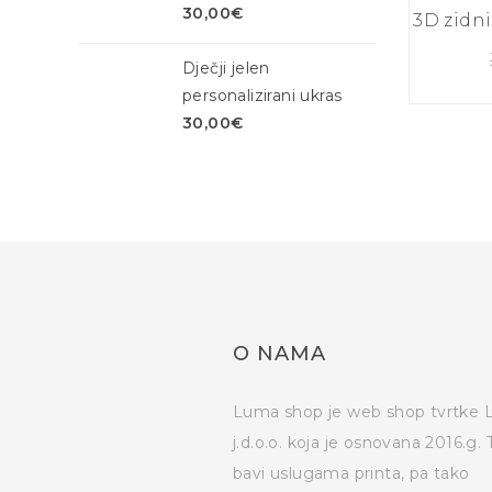
30,00
€
3D zidni
Dječji jelen
personalizirani ukras
30,00
€
O NAMA
Luma shop je web shop tvrtke
j.d.o.o. koja je osnovana 2016.g. 
bavi uslugama printa, pa tako