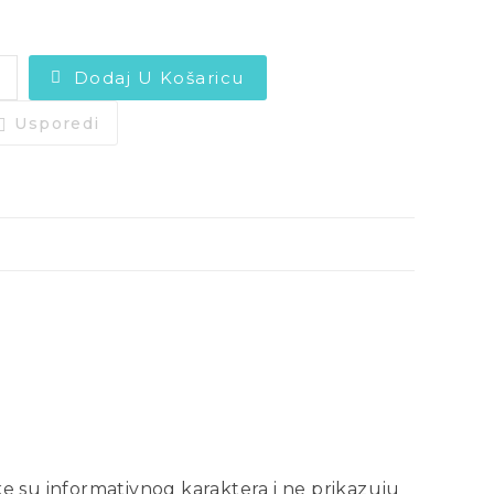
Dodaj U Košaricu
Usporedi
ke su informativnog karaktera i ne prikazuju