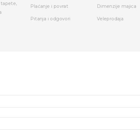
otapete,
Plaćanje i povrat
Dimenzije majica
a
Pitanja i odgovori
Veleprodaja