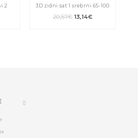
i 2
3D zidni sat 1 srebrni 65-100
20,57
€
13,14
€
E
e
te