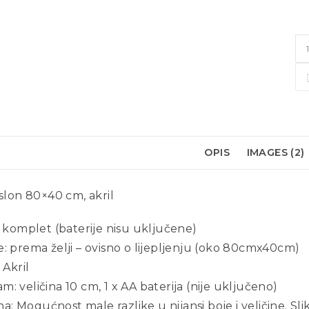
OPIS
IMAGES (2)
 slon 80×40 cm, akril
1 komplet (baterije nisu uključene)
: prema želji – ovisno o lijepljenju (oko 80cmx40cm)
 Akril
: veličina 10 cm, 1 x AA baterija (nije uključeno)
 Mogućnost male razlike u nijansi boje i veličine. Sli