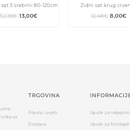
 sat 3 srebrni 80-120cm
Zidni sat krug crven
32,38
€
13,00
€
12,48
€
8,00
€
TRGOVINA
INFORMACIJ
 Luma
Pravila i uvjeti
Upute za naljepnic
Tvrtka se
Dostava
Upute za fototape