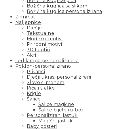
Božićne kuglice pića
Božićna kuglica sa slikom
Božićna kuglica personalizirana
Zidni sat
Naljepnice
Dječje
Tekstualne
Moderni motivi
Prirodni motivi
3D Leptiri
Akril
Led lampe personalizirane
Poklon-personalizirano
Plišanci
Dječji ukrasi personalizirani
Slovo s imenom
Pića i slatko
Krigle
Šalice
Šalice magične
Šalice bijele i u boji
Personalizirani jastuk
Magični jastuk
Baby posteri