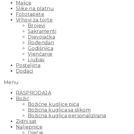
Majice
Slike na platnu
Fototapete
Vrhovi za torte
Brojevi
Sakramenti
Djevojačka
Rođendan
Godišnjica
Vjenčanje
Ljubav
Posteljina
Dodaci
Menu
RASPRODAJA
Božić
Božićne kuglice pića
Božićna kuglica sa slikom
Božićna kuglica personalizirana
Zidni sat
Naljepnice
Dječje