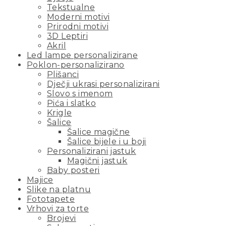
Tekstualne
Moderni motivi
Prirodni motivi
3D Leptiri
Akril
Led lampe personalizirane
Poklon-personalizirano
Plišanci
Dječji ukrasi personalizirani
Slovo s imenom
Pića i slatko
Krigle
Šalice
Šalice magične
Šalice bijele i u boji
Personalizirani jastuk
Magični jastuk
Baby posteri
Majice
Slike na platnu
Fototapete
Vrhovi za torte
Brojevi